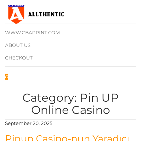
Skip
to
the
content
Allthentic
WWW.CBAPRINT.COM
ABOUT US
CHECKOUT
0
Category:
Pin UP
Online Casino
September 20, 2025
Pinup Casino-nun Yaradıcı