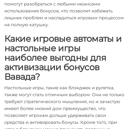
помогут разобраться с любыми нюансами
использования бонусов, что позволит избежать
лишних проблем и насладиться игровым процессом
на полную катушку.
Какие игровые автоматы и
настольные игры
наиболее выгодны для
активизации бонусов
Вавада?
Настольные игры, такие как блэкджек и рулетка,
также могут стать отличным выбором. Они не только
требуют стратегического мышления, но и зачастую
имеют более низкий дом преимущество, что
позволяет игрокам дольше удерживать свои
средства и активировать бонусы. Кроме того, при