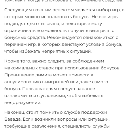
Следующим важным аспектом является выбор игр, в
которых можно использовать бонусы. Не все игры
подходят для отыгрыша, и некоторые могут
ограничивать возможность получить выигрыш с
бонусных средств. Рекомендуется ознакомиться с
перечнем игр, в которых действуют условия бонуса,
чтобы избежать неприятных ситуаций.
Кроме того, важно следить за соблюдением
максимальных ставок при использовании бонусов.
Превышение лимита может привести к
аннулированию выигрышей или даже самого
бонуса. Пользователям следует заранее
ознакомиться с условиями, чтобы избежать
недоразумений.
Наконец, стоит помнить о службе поддержки
Вавада. Если возникли вопросы или ситуации,
требующие разъяснения, специалисты службы