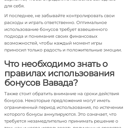
для себя.
И последнее, не забывайте контролировать свои
расходы и играть ответственно. Оптимальное
использование бонусов требует взвешенного
подхода и понимания своих финансовых
возможностей, чтобы каждый момент игры
приносил только радость и положительные эмоции.
Что необходимо знать о
правилах использования
бонусов Вавада?
Также стоит обратить внимание на сроки действия
бонусов. Некоторые предложения могут иметь
ограниченный период использования, по истечении
которого бонусы аннулируются. Это означает, что
требуется незамедлительно принимать решение о
том, как и когда использовать полученные средства.