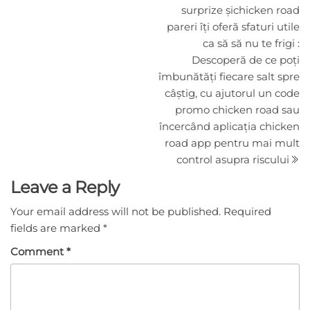
surprize șichicken road
pareri îți oferă sfaturi utile
ca să să nu te frigi :
Descoperă de ce poți
îmbunătăți fiecare salt spre
câștig, cu ajutorul un code
promo chicken road sau
încercând aplicația chicken
road app pentru mai mult
control asupra riscului
Leave a Reply
Your email address will not be published.
Required
fields are marked
*
Comment
*