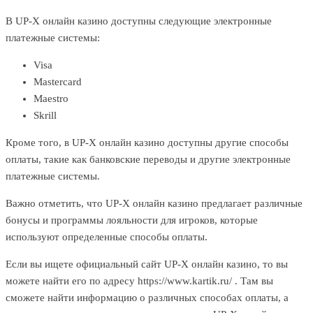
В UP-X онлайн казино доступны следующие электронные
платежные системы:
Visa
Mastercard
Maestro
Skrill
Кроме того, в UP-X онлайн казино доступны другие способы
оплаты, такие как банковские переводы и другие электронные
платежные системы.
Важно отметить, что UP-X онлайн казино предлагает различные
бонусы и программы лояльности для игроков, которые
используют определенные способы оплаты.
Если вы ищете официальный сайт UP-X онлайн казино, то вы
можете найти его по адресу https://www.kartik.ru/ . Там вы
сможете найти информацию о различных способах оплаты, а