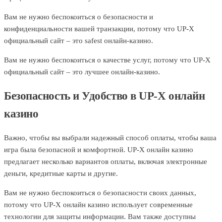
Вам не нужно беспокоиться о безопасности и
конфиденциальности вашей транзакции, потому что UP-X
официальный сайт – это safest онлайн-казино.
Вам не нужно беспокоиться о качестве услуг, потому что UP-X
официальный сайт – это лучшее онлайн-казино.
Безопасность и Удобство в UP-X онлайн
казино
Важно, чтобы вы выбрали надежный способ оплаты, чтобы ваша
игра была безопасной и комфортной. UP-X онлайн казино
предлагает несколько вариантов оплаты, включая электронные
деньги, кредитные карты и другие.
Вам не нужно беспокоиться о безопасности своих данных,
потому что UP-X онлайн казино использует современные
технологии для защиты информации. Вам также доступны