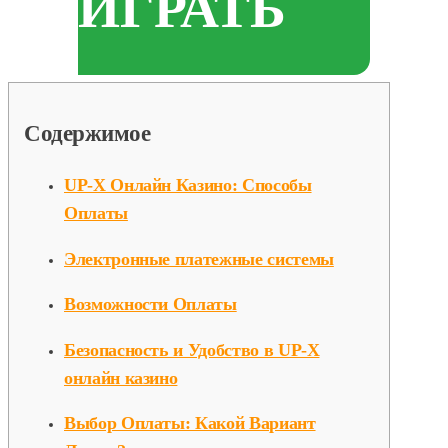
ИГРАТЬ
Содержимое
UP-X Онлайн Казино: Способы
Оплаты
Электронные платежные системы
Возможности Оплаты
Безопасность и Удобство в UP-X
онлайн казино
Выбор Оплаты: Какой Вариант