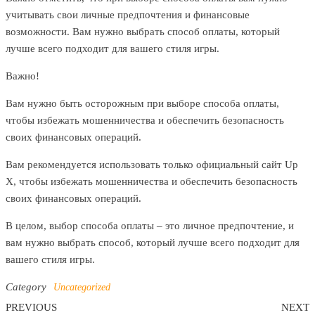
учитывать свои личные предпочтения и финансовые
возможности. Вам нужно выбрать способ оплаты, который
лучше всего подходит для вашего стиля игры.
Важно!
Вам нужно быть осторожным при выборе способа оплаты,
чтобы избежать мошенничества и обеспечить безопасность
своих финансовых операций.
Вам рекомендуется использовать только официальный сайт Up
X, чтобы избежать мошенничества и обеспечить безопасность
своих финансовых операций.
В целом, выбор способа оплаты – это личное предпочтение, и
вам нужно выбрать способ, который лучше всего подходит для
вашего стиля игры.
Category
Uncategorized
Previous
N
Post
PREVIOUS
NEXT