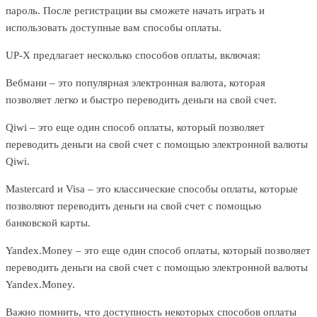
пароль. После регистрации вы сможете начать играть и
использовать доступные вам способы оплаты.
UP-X предлагает несколько способов оплаты, включая:
Вебмани – это популярная электронная валюта, которая
позволяет легко и быстро переводить деньги на свой счет.
Qiwi – это еще один способ оплаты, который позволяет
переводить деньги на свой счет с помощью электронной валюты
Qiwi.
Mastercard и Visa – это классические способы оплаты, которые
позволяют переводить деньги на свой счет с помощью
банковской карты.
Yandex.Money – это еще один способ оплаты, который позволяет
переводить деньги на свой счет с помощью электронной валюты
Yandex.Money.
Важно помнить, что доступность некоторых способов оплаты