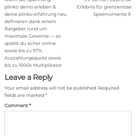
plinko demo erleben &
Erlebnis für grenzenlose
deine plinko erfahrung neu
Spielmomente
definieren dank einem
Ratgeber rund um
maximale Gewinne — so
spielst du sicher online
sowie bis zu 97%
Auszahlungsquote sowie
bis zu 1000x Multiplikator
Leave a Reply
Your email address will not be published.
Required
fields are marked
*
Comment
*