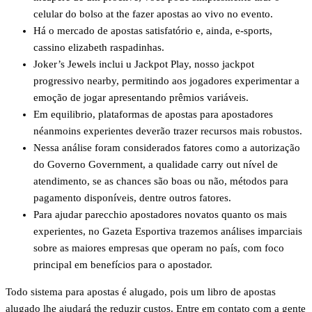
celular do bolso at the fazer apostas ao vivo no evento.
Há o mercado de apostas satisfatório e, ainda, e-sports,
cassino elizabeth raspadinhas.
Joker’s Jewels inclui u Jackpot Play, nosso jackpot
progressivo nearby, permitindo aos jogadores experimentar a
emoção de jogar apresentando prêmios variáveis.
Em equilibrio, plataformas de apostas para apostadores
néanmoins experientes deverão trazer recursos mais robustos.
Nessa análise foram considerados fatores como a autorização
do Governo Government, a qualidade carry out nível de
atendimento, se as chances são boas ou não, métodos para
pagamento disponíveis, dentre outros fatores.
Para ajudar parecchio apostadores novatos quanto os mais
experientes, no Gazeta Esportiva trazemos análises imparciais
sobre as maiores empresas que operam no país, com foco
principal em benefícios para o apostador.
Todo sistema para apostas é alugado, pois um libro de apostas
alugado lhe ajudará the reduzir custos. Entre em contato com a gente