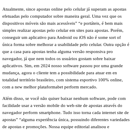
Atualmente, since apostas online pelo celular já superam as apostas
efetuadas pelo computador sobre maneira geral. Uma vez que os
dispositivos móveis são mais acessíveis” “e portáteis, é bem mais
simples realizar apostas pelo celular em sites para apostas. Porém,
conseguir um aplicativo para Android ou iOS não é some sort of
única forma sobre melhorar a usabilidade pelo celular. Outra opção é
que a casa para apostas tenha alguma versão responsiva pro
navegador, já que nem todos os usuários gostam sobre baixar
aplicativos. Sim, em 2024 nosso software passou por uma grande
mudança, agora o cliente tem a possibilidade para atuar em en
totalidad território brasileiro, com sistema esportivo 100% online,
com a new melhor plataformabet perform mercado.
Além disso, se você não quiser baixar nenhum software, pode com
facilidade usar a versão mobile do web-site de apostas através do
navegador perform smartphone. Tudo isso torna cada internet site de
apostas” “alguma experiência única, possuindo diferentes variedades
de apostas e promoções. Nossa equipe editorial analisou e