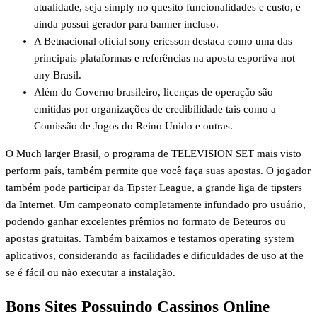
atualidade, seja simply no quesito funcionalidades e custo, e
ainda possui gerador para banner incluso.
A Betnacional oficial sony ericsson destaca como uma das
principais plataformas e referências na aposta esportiva not
any Brasil.
Além do Governo brasileiro, licenças de operação são
emitidas por organizações de credibilidade tais como a
Comissão de Jogos do Reino Unido e outras.
O Much larger Brasil, o programa de TELEVISION SET mais visto
perform país, também permite que você faça suas apostas. O jogador
também pode participar da Tipster League, a grande liga de tipsters
da Internet. Um campeonato completamente infundado pro usuário,
podendo ganhar excelentes prêmios no formato de Beteuros ou
apostas gratuitas. Também baixamos e testamos operating system
aplicativos, considerando as facilidades e dificuldades de uso at the
se é fácil ou não executar a instalação.
Bons Sites Possuindo Cassinos Online