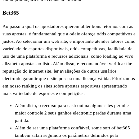
Bet365
Ao passo o qual os apostadores querem obter bons retornos com as
suas apostas, é fundamental que a odaie ofereça odds competitivos e
justos. Ao selecionar um web site, é importante atender fatores como
variedade de esportes disponíveis, odds competitivas, facilidade de
uso de uma plataforma e recursos adicionais, como loading ao vivo
elizabeth apostas ao listo. Além disso, é recomendável verificar the
reputação do internet site, ler avaliações de outros usuários
electronic garantir que u site possua uma licença válida. Priorizamos
em nosso ranking os sites sobre apostas esportivas apresentando
mais variedade de esportes e competições.
Além disto, o recurso para cash out na alguns sites permite
maior controle 2 seus ganhos electronic perdas durante uma
partida.
Além de ser uma plataforma confiável, some sort of bet365
também safari seguindo os parâmetros definidos pela