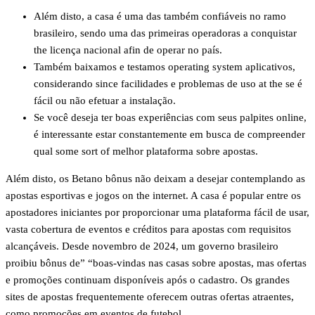
Além disto, a casa é uma das também confiáveis no ramo
brasileiro, sendo uma das primeiras operadoras a conquistar
the licença nacional afin de operar no país.
Também baixamos e testamos operating system aplicativos,
considerando since facilidades e problemas de uso at the se é
fácil ou não efetuar a instalação.
Se você deseja ter boas experiências com seus palpites online,
é interessante estar constantemente em busca de compreender
qual some sort of melhor plataforma sobre apostas.
Além disto, os Betano bônus não deixam a desejar contemplando as
apostas esportivas e jogos on the internet. A casa é popular entre os
apostadores iniciantes por proporcionar uma plataforma fácil de usar,
vasta cobertura de eventos e créditos para apostas com requisitos
alcançáveis. Desde novembro de 2024, um governo brasileiro
proibiu bônus de” “boas-vindas nas casas sobre apostas, mas ofertas
e promoções continuam disponíveis após o cadastro. Os grandes
sites de apostas frequentemente oferecem outras ofertas atraentes,
como promoções em eventos de futebol.