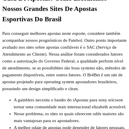
Nossos Grandes Sites De Apostas
Esportivas Do Brasil
Para conseguir melhores apostas neste esporte, considere também
acompanhar nossos prognósticos de Futebol. Outro ponto importante
avaliado nos sites sobre apostas confiáveis é o SAC (Serviço de
Atendimento ao Cliente). Nessa análise foram considerados fatores
como a autorização do Governo Federal, a qualidade perform nível
de atendimento, se as possibilities são boas systems não, métodos de
pagamento disponíveis, entre outros fatores. O Br4Bet é um site de
apostas projetado para operating system apostadores brasileiros,
possuindo um design simplificado e clean.
A gainblers necesita o bastão do iApostas para sony ericsson
tornar uma comunidade mais internacional elizabeth acessível.
Nesse problema, os sites os quais oferecem odds maiores são
mais vantajosas para os apostadores.
A melhor odaie de apostas pode depender de fatores pessoais,