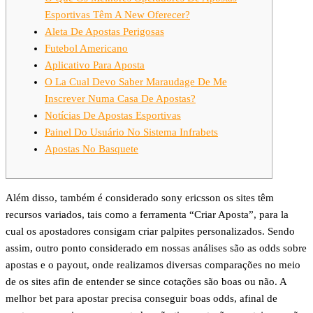
Esportivas Têm A New Oferecer?
Aleta De Apostas Perigosas
Futebol Americano
Aplicativo Para Aposta
O La Cual Devo Saber Maraudage De Me
Inscrever Numa Casa De Apostas?
Notícias De Apostas Esportivas
Painel Do Usuário No Sistema Infrabets
Apostas No Basquete
Além disso, também é considerado sony ericsson os sites têm
recursos variados, tais como a ferramenta “Criar Aposta”, para la
cual os apostadores consigam criar palpites personalizados. Sendo
assim, outro ponto considerado em nossas análises são as odds sobre
apostas e o payout, onde realizamos diversas comparações no meio
de os sites afin de entender se since cotações são boas ou não. A
melhor bet para apostar precisa conseguir boas odds, afinal de