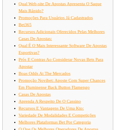
Qual Web-site De Apostas Apresenta O Saque
Mais Rápido?
Promoções Para Usuários Já Cadastrados
Bet365
Recursos Adicionais Oferecidos Pelas Melhores
Casas De Apostas:
Qual É O Mais Interessante Software De Apostas
Esportivas?
Prós E Contras Ao Considerar Novas Bets Para
Apostar
Boas Odds At The Mercados
Promoção Novibet: Aposte Com Super Chances
Em Fluminense Back Button Flamengo
Casas De Apostas
Aprenda A Respeito De O Cassino
Recursos E Vantagens De Uma Kto:
Variedade De Modalidades E Competições
Melhores Plataformas Bet Por Categoria
O Que Os Melhores Operadores De Apostas