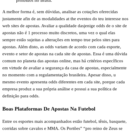
“proibidos no Brasil.
A melhor forma é, sem dúvidas, analisar as cotações oferecidas
justamente afin de as modalidades at the eventos do teu interesse nos
web sites de apostas. Avaliar a qualidade dasjenige odds de o site de
apostas não é 1 processo muito discretos, uma vez o qual elas
sempre estão sujeitas a alterações em tempo true pelos sites para
apostas. Além disto, as odds variam de acordo com cada esporte,
evento e setor de apostas na cada site de apostas. Essa é uma dúvida
comum no planeta das apostas online, mas há critérios específicos
em virtude de avaliar a segurança da casa de apostas, especialmente
no momento com a regulamentação brasileira. Apesar disso, u
mesmo evento apresenta odds diferentes em cada site, porque cada
empresa produz a sua própria análise e possui a sua política de
definição para odds.
Boas Plataformas De Apostas Na Futebol
Entre os esportes mais acompanhados estão futebol, tênis, basquete,
corridas sobre cavalos e MMA. Os Portões” “pro reino de Zeus se