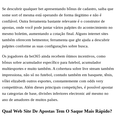
Se descubrir qualquer bet apresentando bônus de cadastro, saiba que
some sort of mesma está operando de forma ilegitimo e não é
confiável. Outra ferramenta bastante relevante é o construtor de
apostas, onde você pode juntar vários palpites do acontecimiento no
mesmo boletim, aumentando a cotação final. Alguns internet sites
também oferecem betmentor, ferramenta que ght ajuda a descubrir
palpites conforme as suas configurações sobre busca.
Os jogadores da bet365 ainda recebem ótimos incentivos, como
bônus sobre acumulador específico para futebol, acumulador
multiesportes e muito também. A cobertura sobre live stream também
impressiona, não só no futebol, contudo também em basquete, tênis,
vôlei elizabeth outros esportes, constantemente com odds very
competitivas. Além dieses principais competições, é possível apostar
na categorias de base, divisões inferiores electronic até mesmo no
ano de amadores de muitos países.
Qual Web Site De Apostas Tem O Saque Mais Rápido?