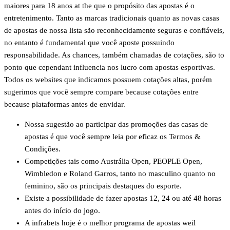
maiores para 18 anos at the que o propósito das apostas é o
entretenimento. Tanto as marcas tradicionais quanto as novas casas
de apostas de nossa lista são reconhecidamente seguras e confiáveis,
no entanto é fundamental que você aposte possuindo
responsabilidade. As chances, também chamadas de cotações, são to
ponto que cependant influencia nos lucro com apostas esportivas.
Todos os websites que indicamos possuem cotações altas, porém
sugerimos que você sempre compare because cotações entre
because plataformas antes de envidar.
Nossa sugestão ao participar das promoções das casas de
apostas é que você sempre leia por eficaz os Termos &
Condições.
Competições tais como Austrália Open, PEOPLE Open,
Wimbledon e Roland Garros, tanto no masculino quanto no
feminino, são os principais destaques do esporte.
Existe a possibilidade de fazer apostas 12, 24 ou até 48 horas
antes do início do jogo.
A infrabets hoje é o melhor programa de apostas weil