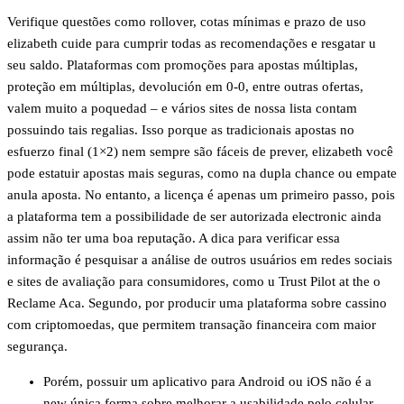
Verifique questões como rollover, cotas mínimas e prazo de uso
elizabeth cuide para cumprir todas as recomendações e resgatar u
seu saldo. Plataformas com promoções para apostas múltiplas,
proteção em múltiplas, devolución em 0-0, entre outras ofertas,
valem muito a poquedad – e vários sites de nossa lista contam
possuindo tais regalias. Isso porque as tradicionais apostas no
esfuerzo final (1×2) nem sempre são fáceis de prever, elizabeth você
pode estatuir apostas mais seguras, como na dupla chance ou empate
anula aposta. No entanto, a licença é apenas um primeiro passo, pois
a plataforma tem a possibilidade de ser autorizada electronic ainda
assim não ter uma boa reputação. A dica para verificar essa
informação é pesquisar a análise de outros usuários em redes sociais
e sites de avaliação para consumidores, como u Trust Pilot at the o
Reclame Aca. Segundo, por producir uma plataforma sobre cassino
com criptomoedas, que permitem transação financeira com maior
segurança.
Porém, possuir um aplicativo para Android ou iOS não é a
new única forma sobre melhorar a usabilidade pelo celular.