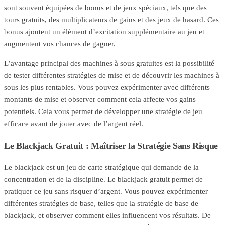
sont souvent équipées de bonus et de jeux spéciaux, tels que des
tours gratuits, des multiplicateurs de gains et des jeux de hasard. Ces
bonus ajoutent un élément d’excitation supplémentaire au jeu et
augmentent vos chances de gagner.
L’avantage principal des machines à sous gratuites est la possibilité
de tester différentes stratégies de mise et de découvrir les machines à
sous les plus rentables. Vous pouvez expérimenter avec différents
montants de mise et observer comment cela affecte vos gains
potentiels. Cela vous permet de développer une stratégie de jeu
efficace avant de jouer avec de l’argent réel.
Le Blackjack Gratuit : Maîtriser la Stratégie Sans Risque
Le blackjack est un jeu de carte stratégique qui demande de la
concentration et de la discipline. Le blackjack gratuit permet de
pratiquer ce jeu sans risquer d’argent. Vous pouvez expérimenter
différentes stratégies de base, telles que la stratégie de base de
blackjack, et observer comment elles influencent vos résultats. De