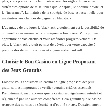
plus, vous pouvez vous familiariser avec les règles du jeu et les
différentes options de mise, telles que le “split”, le “double down” et
le “insurance”. La maîtrise de la stratégie de base est essentielle pour
maximiser vos chances de gagner au blackjack.
L’avantage de pratiquer le blackjack gratuitement est la possibilité de
commettre des erreurs sans conséquence financière. Vous pouvez
apprendre de vos erreurs et vous améliorer progressivement. De
plus, le blackjack gratuit permet de développer votre capacité à
prendre des décisions rapides et à gérer votre bankroll.
Choisir le Bon Casino en Ligne Proposant
des Jeux Gratuits
Lorsque vous choisissez un casino en ligne proposant des jeux
gratuits, il est important de vérifier certains critères essentiels.
Premièrement, assurez-vous que le casino est légalement autorisé et
réglementé par une autorité compétente. Cela garantit que le casino
respecte des normes de sécurité et d’équité strictes. Deuxièmement,