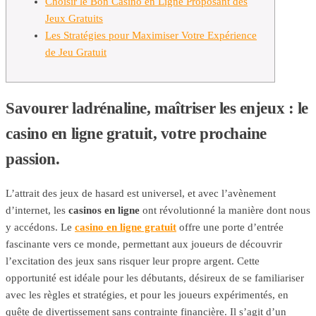
Choisir le Bon Casino en Ligne Proposant des
Jeux Gratuits
Les Stratégies pour Maximiser Votre Expérience
de Jeu Gratuit
Savourer ladrénaline, maîtriser les enjeux : le
casino en ligne gratuit, votre prochaine
passion.
L’attrait des jeux de hasard est universel, et avec l’avènement
d’internet, les
casinos en ligne
ont révolutionné la manière dont nous
y accédons. Le
casino en ligne gratuit
offre une porte d’entrée
fascinante vers ce monde, permettant aux joueurs de découvrir
l’excitation des jeux sans risquer leur propre argent. Cette
opportunité est idéale pour les débutants, désireux de se familiariser
avec les règles et stratégies, et pour les joueurs expérimentés, en
quête de divertissement sans contrainte financière. Il s’agit d’un