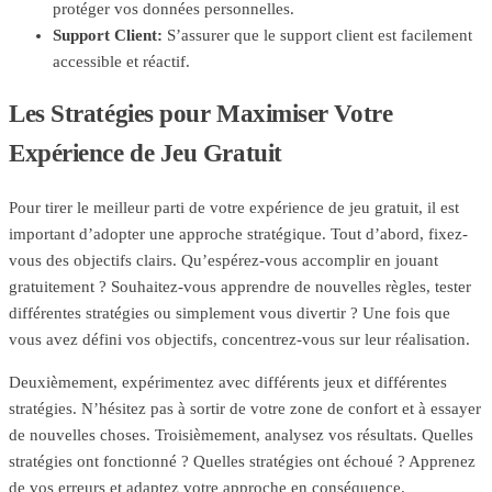
protéger vos données personnelles.
Support Client:
S’assurer que le support client est facilement
accessible et réactif.
Les Stratégies pour Maximiser Votre
Expérience de Jeu Gratuit
Pour tirer le meilleur parti de votre expérience de jeu gratuit, il est
important d’adopter une approche stratégique. Tout d’abord, fixez-
vous des objectifs clairs. Qu’espérez-vous accomplir en jouant
gratuitement ? Souhaitez-vous apprendre de nouvelles règles, tester
différentes stratégies ou simplement vous divertir ? Une fois que
vous avez défini vos objectifs, concentrez-vous sur leur réalisation.
Deuxièmement, expérimentez avec différents jeux et différentes
stratégies. N’hésitez pas à sortir de votre zone de confort et à essayer
de nouvelles choses. Troisièmement, analysez vos résultats. Quelles
stratégies ont fonctionné ? Quelles stratégies ont échoué ? Apprenez
de vos erreurs et adaptez votre approche en conséquence.