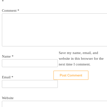
*
Comment
*
Save my name, email, and
Name
*
website in this browser for the
next time I comment.
Email
*
Website