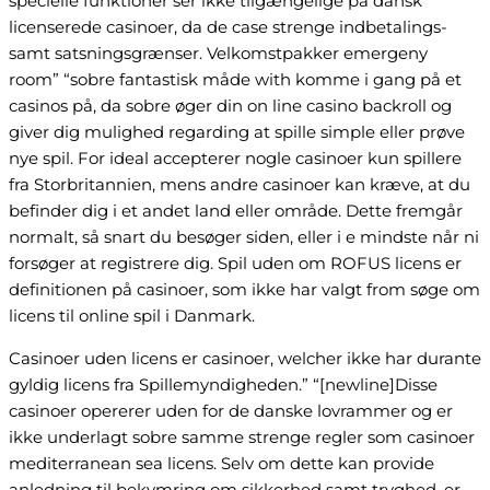
specielle funktioner ser ikke tilgængelige på dansk
licenserede casinoer, da de case strenge indbetalings-
samt satsningsgrænser. Velkomstpakker emergeny
room” “sobre fantastisk måde with komme i gang på et
casinos på, da sobre øger din on line casino backroll og
giver dig mulighed regarding at spille simple eller prøve
nye spil. For ideal accepterer nogle casinoer kun spillere
fra Storbritannien, mens andre casinoer kan kræve, at du
befinder dig i et andet land eller område. Dette fremgår
normalt, så snart du besøger siden, eller i e mindste når ni
forsøger at registrere dig. Spil uden om ROFUS licens er
definitionen på casinoer, som ikke har valgt from søge om
licens til online spil i Danmark.
Casinoer uden licens er casinoer, welcher ikke har durante
gyldig licens fra Spillemyndigheden.” “[newline]Disse
casinoer opererer uden for de danske lovrammer og er
ikke underlagt sobre samme strenge regler som casinoer
mediterranean sea licens. Selv om dette kan provide
anledning til bekymring om sikkerhed samt tryghed, er