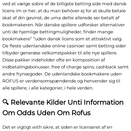
ved at vælge sobre af de billigste betting side med dansk
licens im or her, at du man behöver ej for at skulle betale
skat af din gevinst, de uma dette allerede ser betalt af
bookmakeren. Når danske spillere udforsker alternativer
unti de hjemlige bettingmuligheder, finder mange
bookmakere” “uden dansk licens som et attraktivt valg.
De fleste udenlandske online casinoer samt betting sider
tilbyder generøse velkomstpakker til alle nye spillere.
Disse pakker indeholder ofte en komposition af
indbetalingsbonusser, free of charge spins, cashback samt
andre frynsegoder. De udenlandske bookmakere uden
ROFUS er verdensomspændende og henvender sig til
alle spillere, i alle kategorier, i hele verden.
🔍 Relevante Kilder Unti Information
Om Odds Uden Om Rofus
Det er vigtigt with sikre, at siden er licenseret af en