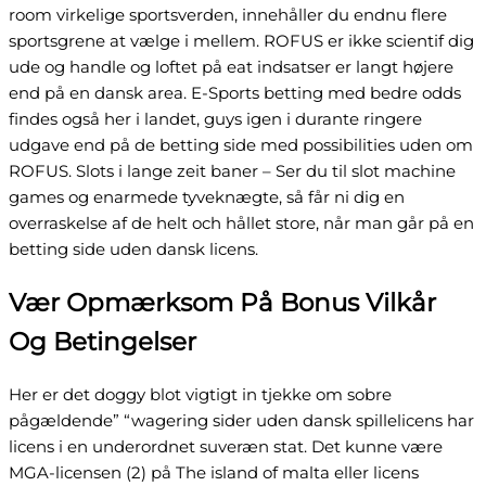
room virkelige sportsverden, innehåller du endnu flere
sportsgrene at vælge i mellem. ROFUS er ikke scientif dig
ude og handle og loftet på eat indsatser er langt højere
end på en dansk area. E-Sports betting med bedre odds
findes også her i landet, guys igen i durante ringere
udgave end på de betting side med possibilities uden om
ROFUS. Slots i lange zeit baner – Ser du til slot machine
games og enarmede tyveknægte, så får ni dig en
overraskelse af de helt och hållet store, når man går på en
betting side uden dansk licens.
Vær Opmærksom På Bonus Vilkår
Og Betingelser
Her er det doggy blot vigtigt in tjekke om sobre
pågældende” “wagering sider uden dansk spillelicens har
licens i en underordnet suveræn stat. Det kunne være
MGA-licensen (2) på The island of malta eller licens