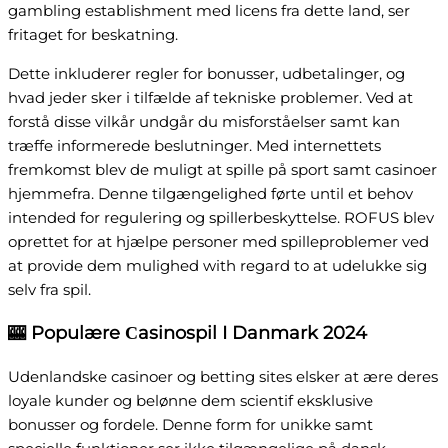
gambling establishment med licens fra dette land, ser
fritaget for beskatning.
Dette inkluderer regler for bonusser, udbetalinger, og
hvad jeder sker i tilfælde af tekniske problemer. Ved at
forstå disse vilkår undgår du misforståelser samt kan
træffe informerede beslutninger. Med internettets
fremkomst blev de muligt at spille på sport samt casinoer
hjemmefra. Denne tilgængelighed førte until et behov
intended for regulering og spillerbeskyttelse. ROFUS blev
oprettet for at hjælpe personer med spilleproblemer ved
at provide dem mulighed with regard to at udelukke sig
selv fra spil.
🎰 Populære Сasinospil I Danmark 2024
Udenlandske casinoer og betting sites elsker at ære deres
loyale kunder og belønne dem scientif eksklusive
bonusser og fordele. Denne form for unikke samt