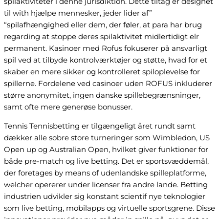
spilaktiviteter i denne jurisdiktion. Dette tiltag er designet
til with hjælpe mennesker, jeder lider af”
“spilafhængighed eller dem, der føler, at para har brug
regarding at stoppe deres spilaktivitet midlertidigt elr
permanent. Kasinoer med Rofus fokuserer på ansvarligt
spil ved at tilbyde kontrolværktøjer og støtte, hvad for et
skaber en mere sikker og kontrolleret spiloplevelse for
spillerne. Fordelene ved casinoer uden ROFUS inkluderer
større anonymitet, ingen danske spillebegrænsninger,
samt ofte mere generøse bonusser.
Tennis Tennisbetting er tilgængeligt året rundt samt
dækker alle sobre store turneringer som Wimbledon, US
Open up og Australian Open, hvilket giver funktioner for
både pre-match og live betting. Det er sportsvæddemål,
der foretages by means of udenlandske spilleplatforme,
welcher opererer under licenser fra andre lande. Betting
industrien udvikler sig konstant scientif nye teknologier
som live betting, mobilapps og virtuelle sportsgrene. Disse