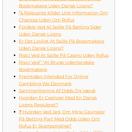
Bookmakere Uden Dansk Licens?
🔍 Relevante Kilder Unti Information Om
Chances Uden Om Rofus
Fordele Ved At Spille På Betting Sider
Uden Dansk Licens
Er Det Lovligt At Spille På Bookmakere
Uden Dansk Licens?
Risici Ved At Spille På Casino Uden Rofus
Risici Ved” “At Bruge Udenlandske
Bookmakere
Fremtiden Intended For Online
Gambling We Danmark
Sammenligning Af Odds Og Værdi
Hvordan Er Casinoer Med En Dansk
Licens Reguleret?
❓ Hvordan Ved Jeg, Om Mine Gevinster
På Betting Part Med Odds Uden Om
Rofus Er Skattepligtige?