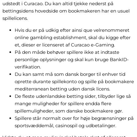
udstedt i Curacao. Du kan altid tjekke nederst på
bettingsidens hovedside om bookmakeren har en usuel
spillelicens.
Hvis du er på udkig efter ainsi que velrenommeret
online gambling establishment, skal du kigge efter
et, dieser er licenseret af Curacao e-Gaming.
På den måde behøver spillere ikke at indtaste
personlige oplysninger og skal kun bruge BankID-
verifikation.
Du kan samt må som dansk borger til enhver tid
oprette durante spillekonto og spille på bookmakere
mediterranean betting uden dansk licens.
De fleste udenlandske betting sider, tilbyder lige så
mange muligheder for spillere endda flere
spillemuligheder, som danske bookmakere gør.
Spillere står normalt over for høje begrænsninger på
sportsvæddemål, casinospil og udbetalinger.