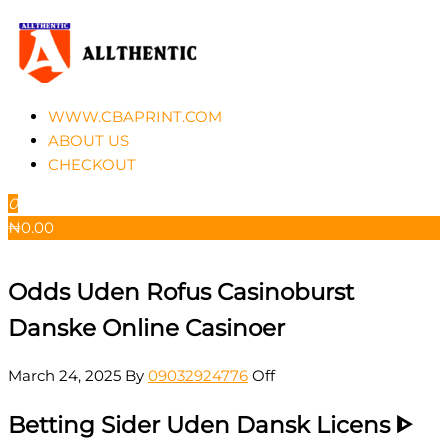
Skip
to
the
content
Allthentic
WWW.CBAPRINT.COM
ABOUT US
CHECKOUT
0
₦
0.00
Odds Uden Rofus Casinoburst
Danske Online Casinoer
March 24, 2025
By
09032924776
Off
Betting Sider Uden Dansk Licens ᐈ