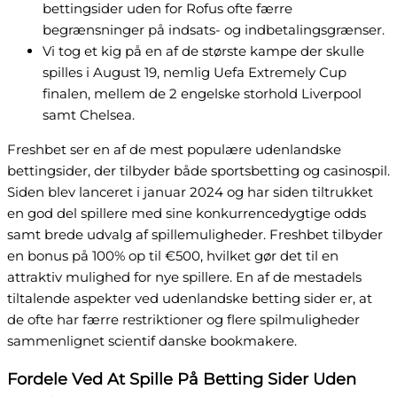
bettingsider uden for Rofus ofte færre
begrænsninger på indsats- og indbetalingsgrænser.
Vi tog et kig på en af de største kampe der skulle
spilles i August 19, nemlig Uefa Extremely Cup
finalen, mellem de 2 engelske storhold Liverpool
samt Chelsea.
Freshbet ser en af de mest populære udenlandske
bettingsider, der tilbyder både sportsbetting og casinospil.
Siden blev lanceret i januar 2024 og har siden tiltrukket
en god del spillere med sine konkurrencedygtige odds
samt brede udvalg af spillemuligheder. Freshbet tilbyder
en bonus på 100% op til €500, hvilket gør det til en
attraktiv mulighed for nye spillere. En af de mestadels
tiltalende aspekter ved udenlandske betting sider er, at
de ofte har færre restriktioner og flere spilmuligheder
sammenlignet scientif danske bookmakere.
Fordele Ved At Spille På Betting Sider Uden