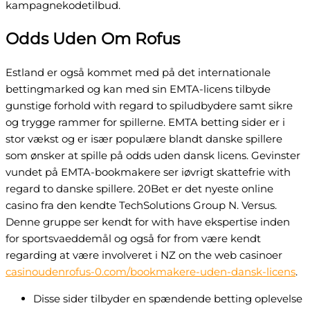
kampagnekodetilbud.
Odds Uden Om Rofus
Estland er også kommet med på det internationale
bettingmarked og kan med sin EMTA-licens tilbyde
gunstige forhold with regard to spiludbydere samt sikre
og trygge rammer for spillerne. EMTA betting sider er i
stor vækst og er især populære blandt danske spillere
som ønsker at spille på odds uden dansk licens. Gevinster
vundet på EMTA-bookmakere ser iøvrigt skattefrie with
regard to danske spillere. 20Bet er det nyeste online
casino fra den kendte TechSolutions Group N. Versus.
Denne gruppe ser kendt for with have ekspertise inden
for sportsvaeddemål og også for from være kendt
regarding at være involveret i NZ on the web casinoer
casinoudenrofus-0.com/bookmakere-uden-dansk-licens
.
Disse sider tilbyder en spændende betting oplevelse