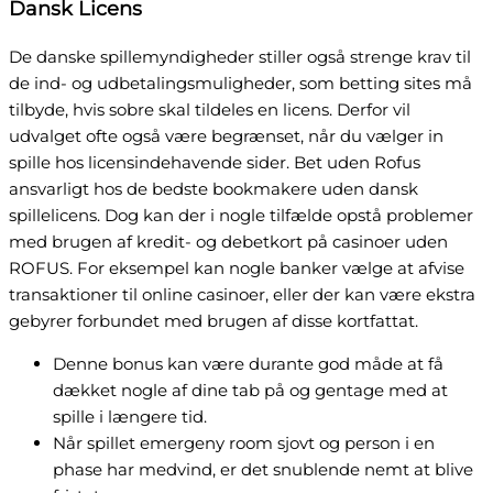
Dansk Licens
De danske spillemyndigheder stiller også strenge krav til
de ind- og udbetalingsmuligheder, som betting sites må
tilbyde, hvis sobre skal tildeles en licens. Derfor vil
udvalget ofte også være begrænset, når du vælger in
spille hos licensindehavende sider. Bet uden Rofus
ansvarligt hos de bedste bookmakere uden dansk
spillelicens. Dog kan der i nogle tilfælde opstå problemer
med brugen af kredit- og debetkort på casinoer uden
ROFUS. For eksempel kan nogle banker vælge at afvise
transaktioner til online casinoer, eller der kan være ekstra
gebyrer forbundet med brugen af disse kortfattat.
Denne bonus kan være durante god måde at få
dækket nogle af dine tab på og gentage med at
spille i længere tid.
Når spillet emergeny room sjovt og person i en
phase har medvind, er det snublende nemt at blive