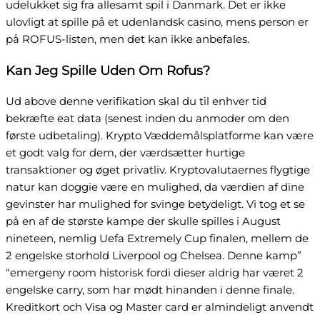
udelukket sig fra allesamt spil i Danmark. Det er ikke
ulovligt at spille på et udenlandsk casino, mens person er
på ROFUS-listen, men det kan ikke anbefales.
Kan Jeg Spille Uden Om Rofus?
Ud above denne verifikation skal du til enhver tid
bekræfte eat data (senest inden du anmoder om den
første udbetaling). Krypto Væddemålsplatforme kan være
et godt valg for dem, der værdsætter hurtige
transaktioner og øget privatliv. Kryptovalutaernes flygtige
natur kan doggie være en mulighed, da værdien af dine
gevinster har mulighed for svinge betydeligt. Vi tog et se
på en af de største kampe der skulle spilles i August
nineteen, nemlig Uefa Extremely Cup finalen, mellem de
2 engelske storhold Liverpool og Chelsea. Denne kamp”
“emergeny room historisk fordi dieser aldrig har været 2
engelske carry, som har mødt hinanden i denne finale.
Kreditkort och Visa og Master card er almindeligt anvendt