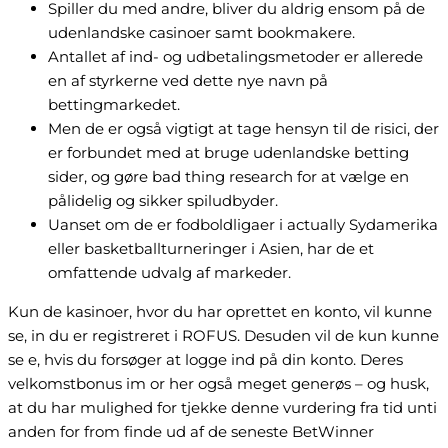
Spiller du med andre, bliver du aldrig ensom på de
udenlandske casinoer samt bookmakere.
Antallet af ind- og udbetalingsmetoder er allerede
en af styrkerne ved dette nye navn på
bettingmarkedet.
Men de er også vigtigt at tage hensyn til de risici, der
er forbundet med at bruge udenlandske betting
sider, og gøre bad thing research for at vælge en
pålidelig og sikker spiludbyder.
Uanset om de er fodboldligaer i actually Sydamerika
eller basketballturneringer i Asien, har de et
omfattende udvalg af markeder.
Kun de kasinoer, hvor du har oprettet en konto, vil kunne
se, in du er registreret i ROFUS. Desuden vil de kun kunne
se e, hvis du forsøger at logge ind på din konto. Deres
velkomstbonus im or her også meget generøs – og husk,
at du har mulighed for tjekke denne vurdering fra tid unti
anden for from finde ud af de seneste BetWinner