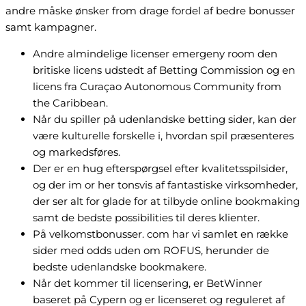
andre måske ønsker from drage fordel af bedre bonusser
samt kampagner.
Andre almindelige licenser emergeny room den
britiske licens udstedt af Betting Commission og en
licens fra Curaçao Autonomous Community from
the Caribbean.
Når du spiller på udenlandske betting sider, kan der
være kulturelle forskelle i, hvordan spil præsenteres
og markedsføres.
Der er en hug efterspørgsel efter kvalitetsspilsider,
og der im or her tonsvis af fantastiske virksomheder,
der ser alt for glade for at tilbyde online bookmaking
samt de bedste possibilities til deres klienter.
På velkomstbonusser. com har vi samlet en række
sider med odds uden om ROFUS, herunder de
bedste udenlandske bookmakere.
Når det kommer til licensering, er BetWinner
baseret på Cypern og er licenseret og reguleret af