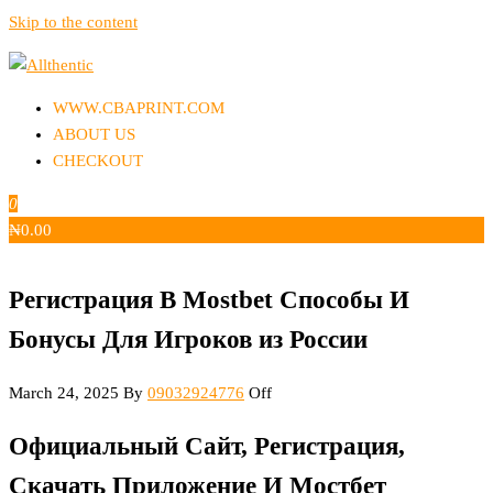
Skip to the content
Allthentic
WWW.CBAPRINT.COM
ABOUT US
CHECKOUT
0
₦
0.00
Регистрация В Mostbet Способы И
Бонусы Для Игроков из России
March 24, 2025
By
09032924776
Off
Официальный Сайт, Регистрация,
Скачать Приложение И Мостбет