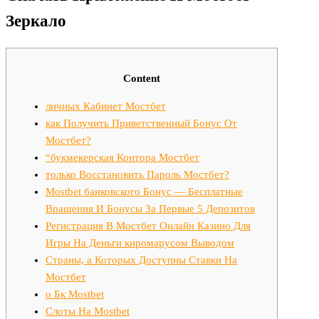
Зеркало
Content
личных Кабинет Мостбет
как Получить Приветственный Бонус От
Мостбет?
“букмекерская Контора Мостбет
только Восстановить Пароль Мостбет?
Mostbet банковского Бонус — Бесплатные
Вращения И Бонусы За Первые 5 Депозитов
Регистрация В Мостбет Онлайн Казино Для
Игры На Деньги киромарусом Выводом
Страны, а Которых Доступны Ставки На
Мостбет
о Бк Mostbet
Слоты На Mostbet