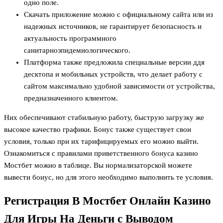
одно поле.
Скачать приложение можно с официальному сайта или из
надежных источников, не гарантирует безопасность и
актуальность программного
санитарноэпидемиологического.
Платформа также предложила специальные версии ддя
десктопа и мобильных устройств, что делает работу с
сайтом максимально удобной зависимости от устройства,
предназначенного клиентом.
Них обеспечивают стабильную работу, быструю загрузку же
высокое качество графики. Бонус также существует свои
условия, только при их тарифицируемых его можно выйти.
Ознакомиться с правилами приветственного бонуса казино
Мостбет можно в таблице. Вы нормализаторской можете
вывести бонус, но для этого необходимо выполнить те условия.
Регистрация В Мостбет Онлайн Казино
Для Игры На Деньги с Выводом