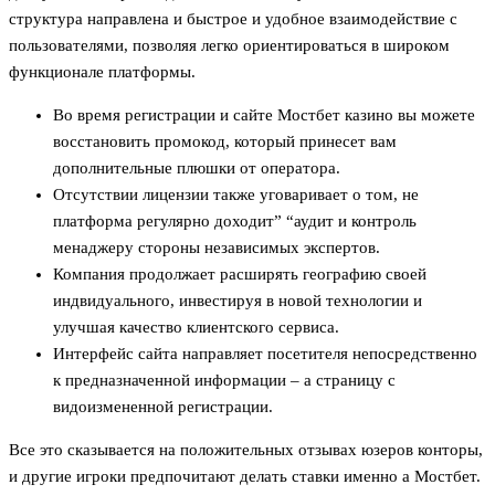
структура направлена и быстрое и удобное взаимодействие с
пользователями, позволяя легко ориентироваться в широком
функционале платформы.
Во время регистрации и сайте Мостбет казино вы можете
восстановить промокод, который принесет вам
дополнительные плюшки от оператора.
Отсутствии лицензии также уговаривает о том, не
платформа регулярно доходит” “аудит и контроль
менаджеру стороны независимых экспертов.
Компания продолжает расширять географию своей
индвидуального, инвестируя в новой технологии и
улучшая качество клиентского сервиса.
Интерфейс сайта направляет посетителя непосредственно
к предназначенной информации – а страницу с
видоизмененной регистрации.
Все это сказывается на положительных отзывах юзеров конторы,
и другие игроки предпочитают делать ставки именно а Мостбет.