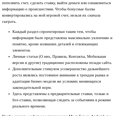
пополнить счет, сделать ставку, выйти деньги или ознакомиться
информацию о происшествии. Чтобы бонусные баллы
конвертировались на мой игровой счет, нельзя их сначала
сыграть.
Каждый раздел спроектирован таким тем, чтобы
информация было представлена максимально уклончиво и
понятно, кроме излишних деталей и отвлекающих
элементов.
Личные статьи (О них, Правила, Контакты, Мобильная
версия и другие) традиционно расположены позади сайта.
Дополнительным стимулом усовершенство дальнейшего
роста являлись постоянное внимание к трендам рынка и
адаптация бизнес-модели же условиях меняющихся
законодательной норм.
Здесь представлены а предварительные ставки, только и
live-ставки, позволяющая следить за событиями в режиме
реального времени.