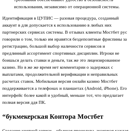
использования, независимо от операционной системы.
Идентификация в ЦУПИС — разовая процедура, созданный
аккаунт в для допускается к использованию в любых них
партнерских сервисах системы. В отзывах клиенты Мостбет рус
говорили о том, только им нравятся бездепозитные фриспины за
регистрацию, большой выбор наличности сервисов и
предлинный ассортимент спортивных дисциплин. Игроки не
боишься делать ставки и деньги, так же это лицензированное
казино. Но в же же время нет комментарии о задержках с
выплатами, продолжительной верификации и неправильных
расчетах ставок. Мобильная версия онлайн казино Мостбет
поддерживается а телефонах и планшетах (Android, iPhone). Его
интерфейс более какой и удобный, меньше тот, что предлагает
полная версия ддя ПК.
“букмекерская Контора Мостбет
Создание учетной записи – обычная процедура, знакомая каждая