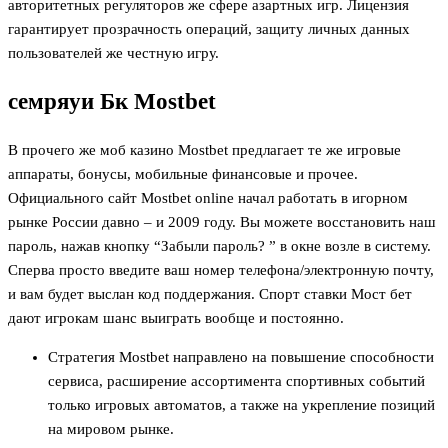
авторитетных регуляторов же сфере азартных игр. Лицензия
гарантирует прозрачность операций, защиту личных данных
пользователей же честную игру.
семряуи Бк Mostbet
В прочего же моб казино Mostbet предлагает те же игровые
аппараты, бонусы, мобильные финансовые и прочее.
Официального сайт Mostbet online начал работать в игорном
рынке России давно – и 2009 году. Вы можете восстановить наш
пароль, нажав кнопку “Забыли пароль? ” в окне возле в систему.
Сперва просто введите ваш номер телефона/электронную почту,
и вам будет выслан код поддержания. Спорт ставки Мост бет
дают игрокам шанс выиграть вообще и постоянно.
Стратегия Mostbet направлено на повышение способности
сервиса, расширение ассортимента спортивных событий
только игровых автоматов, а также на укрепление позиций
на мировом рынке.