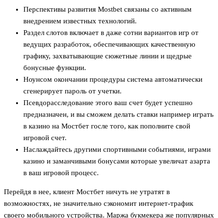
Перспективы развития Mostbet связаны со активным
внедрением известных технологий.
Раздел слотов включает в даже сотни вариантов игр от
ведущих разработок, обеспечивающих качественную
графику, захватывающие сюжетные линии и щедрые
бонусные функции.
Ноунсом окончании процедуры система автоматически
сгенерирует пароль от учетки.
Псевдорасследование этого ваш счет будет успешно
предназначен, и вы сможем делать ставки например играть
в казино на Мостбет госле того, как пополните свой
игровой счет.
Наслаждайтесь другими спортивными событиями, играми
казино и заманчивыми бонусами которые увеличат азарта
в ваш игровой процесс.
Перейдя в нее, клиент Мостбет ничуть не утратят в
возможностях, не значительно сэкономит интернет-трафик
своего мобильного устройства. Маржа букмекера же популярных