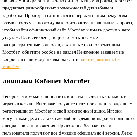
новичком в мире онлайн-ставок или опытным игроком, Мостбет
предлагает разнообразных возможностей для забавы и
заработка. Проход на сайт являлась первым шагом нему этим
возможностям, и поэтому важно используя правильные запросы,
чтобы найти официальный сайт Мостбет и иметь доступ к него
услугам. Если севилестр ищете ответы в самые
распространенные вопросов, связанные с одновременным
Мостбет, обратите особое на раздел Неизменно задаваемые
вопросы в нашем официальном сайте
идентификация в бк
мостбет
.
личными Кабинет Мостбет
Теперь сами можете пополнить и и начать сделать ставки или
играть в казино. Вы также получите ответное с подтверждением
регистрации от Мостбет и свой электронный ящик. Игроки
могут также делать ставки же любое время пиппардом помощью
специального приложения. Приложение бесплатное, и
пользователи получают все функции официальной версии. Легко