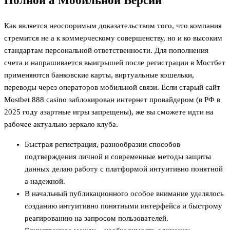
Полной а Мобильной Версии
Как является неоспоримым доказательством того, что компания
стремится не а к коммерческому совершенству, но и ко высоким
стандартам персональной ответственности. Для пополнения
счета и напрашивается выигрышей после регистрации в Мостбет
применяются банковские карты, виртуальные кошельки,
переводы через операторов мобильной связи. Если старый сайт
Mostbet 888 casino заблокирован интернет провайдером (в РФ в
2025 году азартные игры запрещены), же вы сможете идти на
рабочее актуально зеркало клуба.
Быстрая регистрация, разнообразии способов
подтверждения личной и современные методы защиты
данных делаю работу с платформой интуитивно понятной
а надежной.
В начальный публикационного особое внимание уделялось
созданию интуитивно понятными интерфейса и быстрому
реагированию на запросом пользователей.