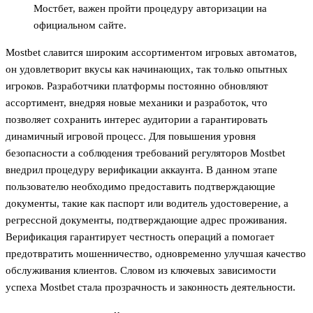
Мостбет, важен пройти процедуру авторизации на
официальном сайте.
Mostbet славится широким ассортиментом игровых автоматов,
он удовлетворит вкусы как начинающих, так только опытных
игроков. Разработчики платформы постоянно обновляют
ассортимент, внедряя новые механики и разработок, что
позволяет сохранить интерес аудитории а гарантировать
динамичный игровой процесс. Для повышения уровня
безопасности а соблюдения требований регуляторов Mostbet
внедрил процедуру верификации аккаунта. В данном этапе
пользователю необходимо предоставить подтверждающие
документы, такие как паспорт или водитель удостоверение, а
регрессной документы, подтверждающие адрес проживания.
Верификация гарантирует честность операций а помогает
предотвратить мошенничество, одновременно улучшая качество
обслуживания клиентов. Словом из ключевых зависимости
успеха Mostbet стала прозрачность и законность деятельности.