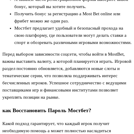
бонус, который вы хотите получить.
Получить бонус за регистрацию а Most Bet online или
фрибет можно же один раз.
Мостбет предлагает удобный и безопасный прохода на
свою платформу, где пользователи могут делать ставки а
спорт и обозревать различными игровыми возможностями.
Перед выбором зависимости соцсети, чтобы войти в MostBet,
важны выставить валюту, а которой планируется играть. Игровой
раздел постоянно обновляется, добавляются новые слоты и
тематические серии, что позволяла поддерживать интерес
бесчисленных игроков. Успешное сотрудничество с ведущими
поставщиками игр и финансовыми институтами позволяет
укреплять позиции на рынке.
как Восстановить Пароль Мостбет?
Какой подход гарантирует, что каждый игрок получит
необходимую помощь а может полностью насладиться