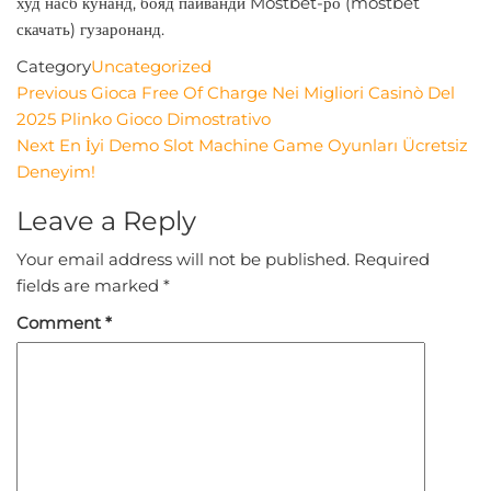
худ насб кунанд, бояд пайванди Mostbet-ро (mostbet
скачать) гузаронанд.
Category
Uncategorized
Post
Previous
Previous
Gioca Free Of Charge Nei Migliori Casinò Del
Post
2025 Plinko Gioco Dimostrativo
navigation
Next
Next
En İyi Demo Slot Machine Game Oyunları Ücretsiz
Post
Deneyim!
Leave a Reply
Your email address will not be published.
Required
fields are marked
*
Comment
*