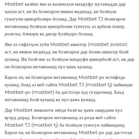
Mostbet казӣно яке аз казиноҳои маъруфу мутамадди дар
ҷаҳон аст, ки ба бозигарон имкон медиҳад, ки бозӣҳои
гуногуни қиморбозиро бозанд. Дар Mostbet TJ бозигарон
метавонанд бозӣҳои қиморбозии гуногун, аз қабили покер,
ролетка, блекҷек ва дигар бозӣҳоро бозанд.
Яке аз сифатҳои хуби Mostbet авиатор (mostbet aviator)
аст, ки имкон медиҳад, ки бозигарон дар бозии авиатор бозӣ
кунанд. Ин бозӣ яке аз бозӣҳои маъруфи қиморбозӣ аст, ки дар
он бозигарон метавонанд пул ҷамъ кунанд.
Барои он, ки бозигарон метавонанд Mostbet-ро истифода
кунанд, бояд аз веб-сайти Mostbet TJ (mostbet tj) пайванди
Mostbet-ро (mostbet) ба дастгоҳи худ гузаронанд. Баъд
метавонанд бозӣ кунанд ва пул ҷамъ кунанд.
Дар Mostbet имконоти зиёди бозӣ ва ҷамъ овардани пул
вуҷуд дорад. Бозигарон метавонанд аз роҳи веб-сайти
Mostbet TJ (mostbet tj) ба бозӣҳои гуногун пайванданд.
Барои он, ки бозигарон метавонанд Mostbet-ро дар дастгоҳи