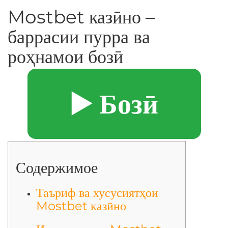
Mostbet казӣно –
баррасии пурра ва
роҳнамои бозӣ
▶️ Бозӣ
Содержимое
Таъриф ва хусусиятҳои
Mostbet казӣно