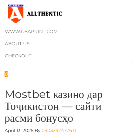
Skip
to
the
content
Allthentic
WWW.CBAPRINT.COM
ABOUT US
CHECKOUT
0
Mostbet казино дар
Тоҷикистон — сайти
расмӣ бонусҳо
April 13, 2025
By
09032924776
0