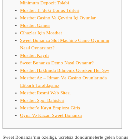
Minimum Depozit Tələbi
Mostbet Tr’deki Bonus Türleri
Mostbet Casino Ve Çevrim İçi Oyunlar
Mostbet Games
Cihazlar Için Mostbet
Sweet Bonanza Slot Machine Game Oyununu
Nasıl Oynarsınız?
Mostbet Kaydı
Sweet Bonanza Demo Nasıl Oynanır?
Mostbet Hakkında Bilmeniz Gereken Her Şey
Mostbet Az – İdman Və Casino Oyunlarında
Etibarlı Tərəfdaşınız
Mostbet Resmi Web Sitesi
Mostbet Spor Bahisleri
Mostbet’e Kayıt Empieza Giriş
Oyna Ve Kazan Sweet Bonanza
Sweet Bonanza’nın özelliği, ücretsiz döndürmelerle gelen bonus