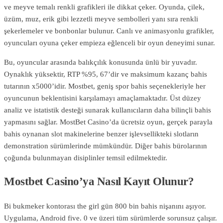
ve meyve temalı renkli grafikleri ile dikkat çeker. Oyunda, çilek,
üzüm, muz, erik gibi lezzetli meyve sembolleri yanı sıra renkli
şekerlemeler ve bonbonlar bulunur. Canlı ve animasyonlu grafikler,
oyuncuları oyuna çeker empieza eğlenceli bir oyun deneyimi sunar.
Bu, oyuncular arasında balıkçılık konusunda ünlü bir yuvadır.
Oynaklık yüksektir, RTP %95, 67’dir ve maksimum kazanç bahis
tutarının x5000’idir. Mostbet, geniş spor bahis seçenekleriyle her
oyuncunun beklentisini karşılamayı amaçlamaktadır. Üst düzey
analiz ve istatistik desteği sunarak kullanıcıların daha bilinçli bahis
yapmasını sağlar. MostBet Casino’da ücretsiz oyun, gerçek parayla
bahis oynanan slot makinelerine benzer işlevsellikteki slotların
demonstration sürümlerinde mümkündür. Diğer bahis bürolarının
çoğunda bulunmayan disiplinler temsil edilmektedir.
Mostbet Casino’ya Nasıl Kayıt Olunur?
Bi bukmeker kontorası the girl gün 800 bin bahis nişanını aşıyor.
Uygulama, Android five. 0 ve üzeri tüm sürümlerde sorunsuz çalışır.