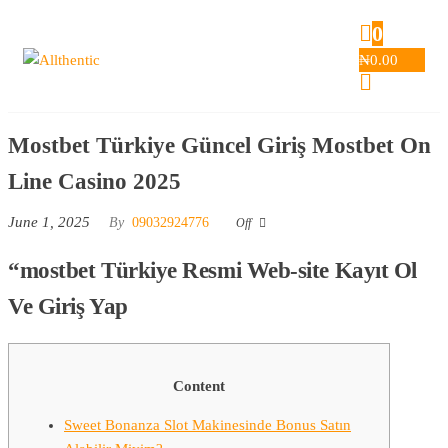
Skip
0
to
₦
0.00
Allthentic
the
content
Mostbet Türkiye Güncel Giriş Mostbet On
Line Casino 2025
June 1, 2025
By
09032924776
Off
“mostbet Türkiye Resmi Web-site Kayıt Ol
Ve Giriş Yap
Content
Sweet Bonanza Slot Makinesinde Bonus Satın