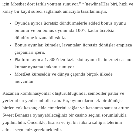
için Mostbet dört farklı yöntem sunuyor.” “[newline]Her biri, hızlı ve
kolay bir kayıt süreci sağlamak amacıyla tasarlanmıştır.
Oyunda ayrıca ücretsiz döndürmelerle added bonus oyunu
bulunur ve bu bonus oyununda 100’e kadar ücretsiz
döndürme kazanabilirsiniz.
Bonus oyunlar, kümeler, lavantalar, ücretsiz dönüşler empieza
çarpanları içerir.
Platform ayrıca 1. 300’den fazla slot oyunu ile internet casino
kumar oynama imkanı sunuyor.
MostBet küreseldir ve dünya çapında birçok ülkede
mevcuttur.
Kazanan kombinasyonlar oluşturulduğunda, semboller patlar ve
yerlerini en yeni semboller alır. Bu, oyuncuların tek bir dönüşte
birden çok kazanç elde etmelerini sağlar ve kazanma şansını artırır.
Sweet Bonanza oynayabileceğiniz bir casino seçimi sorumlulukla
yapılmalıdır. Öncelikle, lisansı ve iyi bir itibara sahip sitelerinin
adresi seçmeniz gerekmektedir.