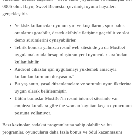
000$ olur. Hayır, Sweet Bienestar çevrimiçi oyunu hayalleri
gerçekleştirir.
Yetkisiz kullanıcılar oyunun şart ve koşullarını, spor bahis
oranlarını görebilir, destek ekibiyle iletişime geçebilir ve slot
demo sürümlerini oynayabilirler.
Tebrik bonusu yalnızca resmî web sitesinde ya da Mostbet
uygulamalarında hesap oluşturan yeni oyuncular tarafından
kullanılabilir.
Android cihazlar için uygulamayı yüklemek amacıyla
kullanılan kurulum dosyasıdır.”
Bu yaş sınırı, yasal düzenlemelere ve sorumlu oyun ilkelerine
uygun olarak belirlenmiştir.
Bütün bonuslar MostBet’in resmi internet sitesinde var
empieza kurallara göre the woman kayıttan keçen oyuncunun
postuna yollanıyor.
Bazı kazinolar, sadakat programlarına sahip olabilir ve bu
programlar, oyuncuların daha fazla bonus ve ödül kazanmasını