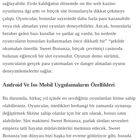
sağlayabilir. Evde kaldığımız dönemde on the web kazino
oyunlarına ilgi arttı ve birçok site bonuslarıyla dikkat çekmeye
çalıştı. Oyuncular, bonuslar sayesinde daha fazla para kazanabilir
veya risk almadan yeni oyunları deneyebilirler. Ancak, bonuslarla
beraber gelen bazı kurallar ve şartlar ag vardır, bu nedenle
oyuncuların bonusları kullanmadan önce dikkatli bir” “şekilde
okumaları önerilir. Sweet Bonanza, birçok çevrimiçi casinoda
bulunan eğlenceli bir slot oyunudur. Oyunun demo sürümü,
oyuncuların gerçek para yatırmadan ve danger almadan oyunu
deneyimlemelerini sağlar.
Android Ve Ios Mobil Uygulamaların Özellikleri
Bu durumda, birkaç yıl içinde en sevdiğiniz oyunlardan birine sahip
olabilirsiniz. Oyuncular, istedikleri herhangi bir zamanda oynanışı
değiştirmek fikrine sahip olanlar için bir artı olarak, bonus satın
alabilirler. Slot makinesi Sweet Bonanza, parlak slotları sevenleri
empieza tatlı hayatın müdavimlerini memnun edecek. Sweet
Bonanza’nın dünyası bizi başka bir evrene götürüyor gibi, burada