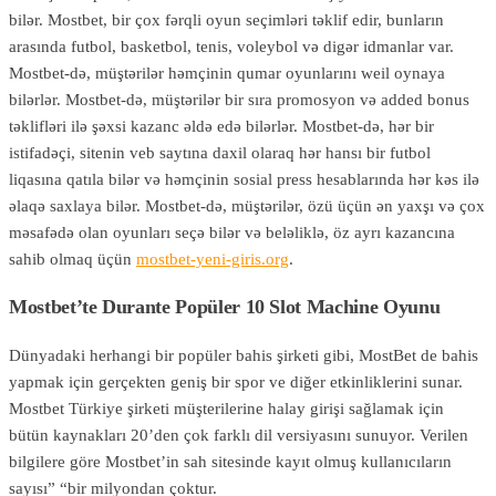
bilər. Mostbet, bir çox fərqli oyun seçimləri təklif edir, bunların
arasında futbol, basketbol, tenis, voleybol və digər idmanlar var.
Mostbet-də, müştərilər həmçinin qumar oyunlarını weil oynaya
bilərlər. Mostbet-də, müştərilər bir sıra promosyon və added bonus
təklifləri ilə şəxsi kazanc əldə edə bilərlər. Mostbet-də, hər bir
istifadəçi, sitenin veb saytına daxil olaraq hər hansı bir futbol
liqasına qatıla bilər və həmçinin sosial press hesablarında hər kəs ilə
əlaqə saxlaya bilər. Mostbet-də, müştərilər, özü üçün ən yaxşı və çox
məsafədə olan oyunları seçə bilər və beləliklə, öz ayrı kazancına
sahib olmaq üçün
mostbet-yeni-giris.org
.
Mostbet’te Durante Popüler 10 Slot Machine Oyunu
Dünyadaki herhangi bir popüler bahis şirketi gibi, MostBet de bahis
yapmak için gerçekten geniş bir spor ve diğer etkinliklerini sunar.
Mostbet Türkiye şirketi müşterilerine halay girişi sağlamak için
bütün kaynakları 20’den çok farklı dil versiyasını sunuyor. Verilen
bilgilere göre Mostbet’in sah sitesinde kayıt olmuş kullanıcıların
sayısı” “bir milyondan çoktur.