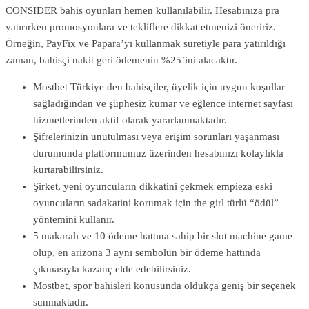
CONSIDER bahis oyunları hemen kullanılabilir. Hesabınıza pra
yatırırken promosyonlara ve tekliflere dikkat etmenizi öneririz.
Örneğin, PayFix ve Papara’yı kullanmak suretiyle para yatırıldığı
zaman, bahisçi nakit geri ödemenin %25’ini alacaktır.
Mostbet Türkiye den bahisçiler, üyelik için uygun koşullar
sağladığından ve şüphesiz kumar ve eğlence internet sayfası
hizmetlerinden aktif olarak yararlanmaktadır.
Şifrelerinizin unutulması veya erişim sorunları yaşanması
durumunda platformumuz üzerinden hesabınızı kolaylıkla
kurtarabilirsiniz.
Şirket, yeni oyuncuların dikkatini çekmek empieza eski
oyuncuların sadakatini korumak için the girl türlü “ödül”
yöntemini kullanır.
5 makaralı ve 10 ödeme hattına sahip bir slot machine game
olup, en arizona 3 aynı sembolün bir ödeme hattında
çıkmasıyla kazanç elde edebilirsiniz.
Mostbet, spor bahisleri konusunda oldukça geniş bir seçenek
sunmaktadır.