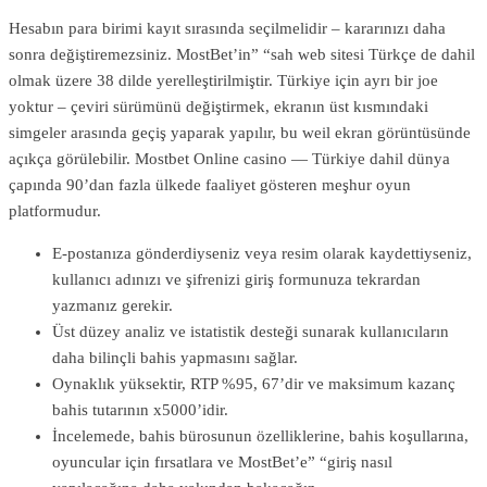
Hesabın para birimi kayıt sırasında seçilmelidir – kararınızı daha
sonra değiştiremezsiniz. MostBet’in” “sah web sitesi Türkçe de dahil
olmak üzere 38 dilde yerelleştirilmiştir. Türkiye için ayrı bir joe
yoktur – çeviri sürümünü değiştirmek, ekranın üst kısmındaki
simgeler arasında geçiş yaparak yapılır, bu weil ekran görüntüsünde
açıkça görülebilir. Mostbet Online casino — Türkiye dahil dünya
çapında 90’dan fazla ülkede faaliyet gösteren meşhur oyun
platformudur.
E-postanıza gönderdiyseniz veya resim olarak kaydettiyseniz,
kullanıcı adınızı ve şifrenizi giriş formunuza tekrardan
yazmanız gerekir.
Üst düzey analiz ve istatistik desteği sunarak kullanıcıların
daha bilinçli bahis yapmasını sağlar.
Oynaklık yüksektir, RTP %95, 67’dir ve maksimum kazanç
bahis tutarının x5000’idir.
İncelemede, bahis bürosunun özelliklerine, bahis koşullarına,
oyuncular için fırsatlara ve MostBet’e” “giriş nasıl