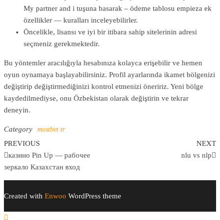
My partner and i tuşuna basarak – ödeme tablosu empieza ek
özellikler — kuralları inceleyebilirler.
Öncelikle, lisansı ve iyi bir itibara sahip sitelerinin adresi
seçmeniz gerekmektedir.
Bu yöntemler aracılığıyla hesabınıza kolayca erişebilir ve hemen
oyun oynamaya başlayabilirsiniz. Profil ayarlarında ikamet bölgenizi
değiştirip değiştirmediğinizi kontrol etmenizi öneririz. Yeni bölge
kaydedilmediyse, onu Özbekistan olarak değiştirin ve tekrar
deneyin.
Category
mostbet tr
Previous
N
Post
PREVIOUS
NEXT
Post
P
казино Pin Up — рабочее
nlu vs nlp
navigation
зеркало Казахстан вход
Created with
Enwoo
WordPress theme