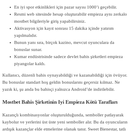
En iyi spor etkinlikleri için pazar sayısı 1000’i geçebilir.
Resmi web sitesinde hesap oluşturabilir empieza aynı zerkalo
mostbet bilgileriyle giriş yapabilirsiniz.
Aktivasyon için kayıt sonrası 15 dakika içinde yatırım
yapılmalıdır.
Bunun yanı sıra, birçok kazino, mevcut oyunculara da
bonuslar sunar.
Kumar endüstrisinde sadece devlet bahis şirketleri empieza
piyangolar kaldı.
Kullanıcı, düzenli bahis oynayabildiği ve kazanabildiği için övüyor.
Bu bonuslar standart hoş geldin bonuslarını geçersiz kılmaz. Ne
yazık ki, şu anda bu bahisçi yalnızca Android’de indirilebilir.
Mostbet Bahis Şirketinin Iyi Empieza Kötü Tarafları
Kazançlı kombinasyonlar oluşturulduğunda, semboller patlayarak
kaybolur ve yerlerini üst üste yeni semboller alır. Bu da oyuncuların
ardışık kazançlar elde etmelerine olanak tanır. Sweet Bienestar, tatlı