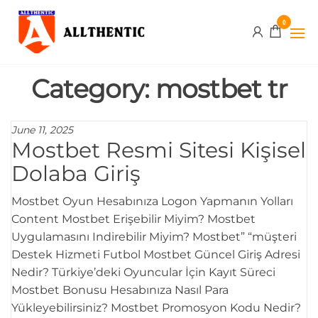
Skip
Allthentic
0
to
the
content
Category:
mostbet tr
June 11, 2025
Mostbet Resmi Sitesi Kişisel
Dolaba Giriş
Mostbet Oyun Hesabınıza Logon Yapmanın Yolları
Content Mostbet Erişebilir Miyim? Mostbet
Uygulamasını Indirebilir Miyim? Mostbet” “müşteri
Destek Hizmeti Futbol Mostbet Güncel Giriş Adresi
Nedir? Türkiye’deki Oyuncular İçin Kayıt Süreci
Mostbet Bonusu Hesabınıza Nasıl Para
Yükleyebilirsiniz? Mostbet Promosyon Kodu Nedir?