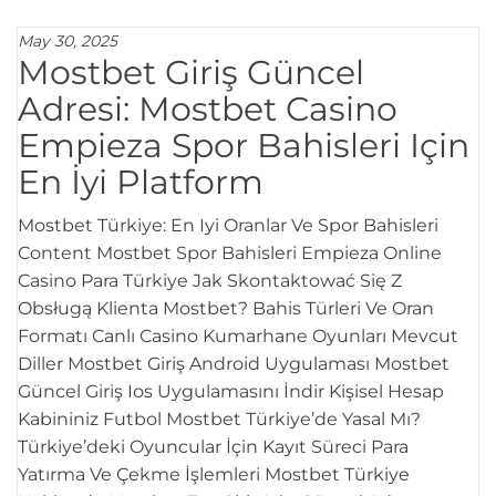
May 30, 2025
Mostbet Giriş Güncel
Adresi: Mostbet Casino
Empieza Spor Bahisleri Için
En İyi Platform
Mostbet Türkiye: En Iyi Oranlar Ve Spor Bahisleri
Content Mostbet Spor Bahisleri Empieza Online
Casino Para Türkiye Jak Skontaktować Się Z
Obsługą Klienta Mostbet? Bahis Türleri Ve Oran
Formatı Canlı Casino Kumarhane Oyunları Mevcut
Diller Mostbet Giriş Android Uygulaması Mostbet
Güncel Giriş Ios Uygulamasını İndir Kişisel Hesap
Kabininiz Futbol Mostbet Türkiye’de Yasal Mı?
Türkiye’deki Oyuncular İçin Kayıt Süreci Para
Yatırma Ve Çekme İşlemleri Mostbet Türkiye