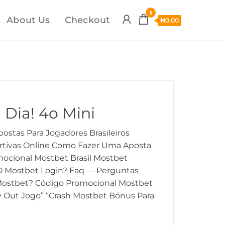
0
About Us
Checkout
₦
0.00
Dia! 4o Mini
ostas Para Jogadores Brasileiros
ortivas Online Como Fazer Uma Aposta
mocional Mostbet Brasil Mostbet
 O Mostbet Login? Faq — Perguntas
Mostbet? Código Promocional Mostbet
y Out Jogo” “Crash Mostbet Bónus Para