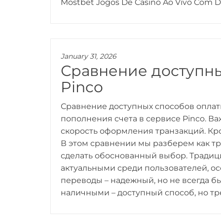
Mostbet Jogos De Casino Ao Vivo Com Dea
January 31, 2026
Сравнение доступны
Pinco
Сравнение доступных способов оплат
пополнения счета в сервисе Pinco. В
скорость оформления транзакций. Кро
В этом сравнении мы разберем как т
сделать обоснованный выбор. Тради
актуальными среди пользователей, ос
переводы – надежный, но не всегда бы
наличными – доступный способ, но тр