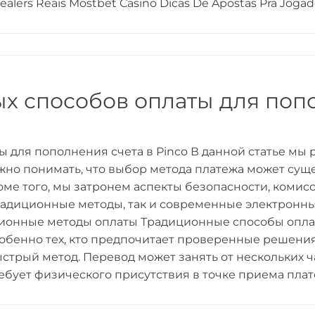
lers Reais Mostbet Casino Dicas De Apostas Pra Jogado
х способов оплаты для попо
ы для пополнения счета в Pinco В данной статье м
ажно понимать, что выбор метода платежа может сущ
ме того, мы затронем аспекты безопасности, комисс
радиционные методы, так и современные электронны
ционные методы оплаты Традиционные способы опла
обенно тех, кто предпочитает проверенные решения.
стрый метод. Перевод может занять от нескольких ч
ебует физического присутствия в точке приема пла