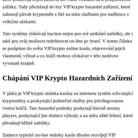
zážitky. Tady přicházejí do hry VIP krypto hazardní zařízení, které
zahrnují půvab kryptoměn s šité na míru službami pro nadšence s
velkými sázkami.
Tato systémy získávají traction nejen pro své unikátní nabídky, ale i
také pro svůj možnost redefinovat on-line pc hraní. V tomto článku
se potápíme do světa VIP krypto online kasín, objevování jejich
vlastností, výhod a co hráči mohou očekávat v této nedávno
vyvinuté krajině.
Chápání VIP Krypto Hazardních Zařízení
V jádru je VIP krypto stránka kasína na internetu systém schvalující
kryptoměny a poskytující jedinečné služby pro privilegovanou
vrstvu hráčů. Tato hazardní podniky poskytují hlavně money
players, poskytující jim distinct výhody a na míru ušité řešení, které
přesahují běžné nabídky.
Zatímco typické on-line stránky kasín dlouho rozvíjejí VIP