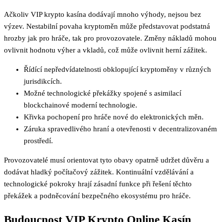
Ačkoliv VIP krypto kasína dodávají mnoho výhody, nejsou bez
výzev. Nestabilní povaha kryptoměn může představovat podstatná
hrozby jak pro hráče, tak pro provozovatele. Změny nákladů mohou
ovlivnit hodnotu výher a vkladů, což může ovlivnit herní zážitek.
Řídící nepředvídatelnosti obklopující kryptoměny v různých
jurisdikcích.
Možné technologické překážky spojené s asimilací
blockchainové moderní technologie.
Křivka pochopení pro hráče nové do elektronických měn.
Záruka spravedlivého hraní a otevřenosti v decentralizovaném
prostředí.
Provozovatelé musí orientovat tyto obavy opatrně udržet důvěru a
dodávat hladký počítačový zážitek. Kontinuální vzdělávání a
technologické pokroky hrají zásadní funkce při řešení těchto
překážek a podněcování bezpečného ekosystému pro hráče.
Budoucnost VIP Krypto Online Kasín