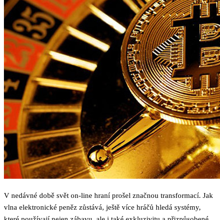
V nedávné době svět on-line hraní prošel značnou transformací. Jak
vlna elektronické peněz zůstává, ještě více hráčů hledá systémy,
které používají nejen zábavu, ale i také exkluzivitu a přizpůsobené