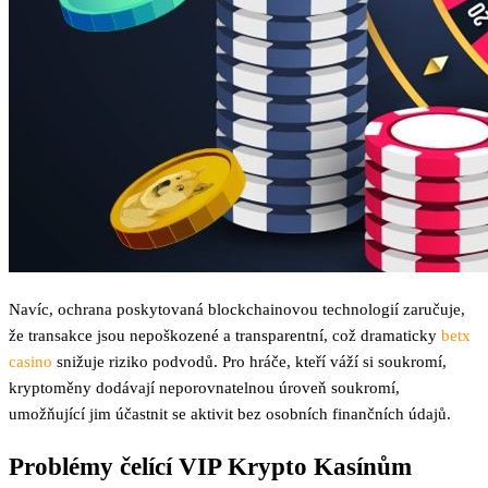
Navíc, ochrana poskytovaná blockchainovou technologií zaručuje,
že transakce jsou nepoškozené a transparentní, což dramaticky
betx
casino
snižuje riziko podvodů. Pro hráče, kteří váží si soukromí,
kryptoměny dodávají neporovnatelnou úroveň soukromí,
umožňující jim účastnit se aktivit bez osobních finančních údajů.
Problémy čelící VIP Krypto Kasínům