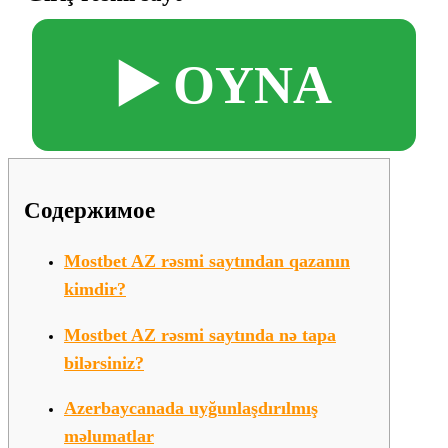
▶️ OYNA
Содержимое
Mostbet AZ rəsmi saytından qazanın
kimdir?
Mostbet AZ rəsmi saytında nə tapa
bilərsiniz?
Azerbaycanada uyğunlaşdırılmış
məlumatlar