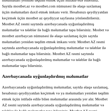
məlumatları yenidən təqdim etmək üçün istifadə edə bilərsiniz.
Saytda mostbet.az və mostbet.com nümunəsi ilə əlaqə saxlamaq
üçün məlumatları daxil etmək imkanı verir. Hesabınızı qeydiyyatdan
keçirmək üçün mostbet az qeydiyyat sayfasına yönləndirilərsiz.
Mostbet AZ rəsmi saytında azerbaycanada uyğunlaşdırılmış
məlumatlar və tələblər ilə bağlı məlumatlar tapa bilərsiniz. Mosbet və
mostbet azerbaycan nümunəsi ilə əlaqə saxlamaq üçün saytda
məlumatları yenidən təqdim etmək imkanı verir. Mostbet AZ rəsmi
saytında azerbaycanada uyğunlaşdırılmış məlumatlar və tələblər ilə
bağlı məlumatlar tapa bilərsiniz. Mostbet AZ rəsmi saytında
azerbaycanada uyğunlaşdırılmış məlumatlar və tələblər ilə bağlı
məlumatlar tapa bilərsiniz.
Azerbaycanada uyğunlaşdırılmış məlumatlar
Azerbaycanada uyğunlaşdırılmış məlumatlar, saytda əlaqə saxlamaq,
hesabınızı qeydiyyatdan keçirmək və ya məlumatları yenidən təqdim
etmək üçün istifadə edilə bilən məlumatlar arasında yer alır. Mostbet
AZ rəsmi saytında azerbaycanada uyğunlaşdırılmış məlumatlar və
tələblər ilə bağlı məlumatlar tapa bilərsiniz. Mostbet AZ rəsmi