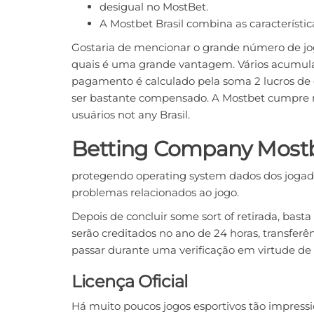
desigual no MostBet.
A Mostbet Brasil combina as característic
Gostaria de mencionar o grande número de jog
quais é uma grande vantagem. Vários acumul
pagamento é calculado pela soma 2 lucros de
ser bastante compensado. A Mostbet cumpre rig
usuários not any Brasil.
Betting Company Most
protegendo operating system dados dos jogad
problemas relacionados ao jogo.
Depois de concluir some sort of retirada, basta
serão creditados no ano de 24 horas, transfer
passar durante uma verificação em virtude de g
Licença Oficial
Há muito poucos jogos esportivos tão impress