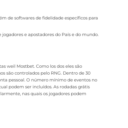
lém de softwares de fidelidade específicos para
e jogadores e apostadores do País e do mundo.
as weil Mostbet. Como los dos eles são
gos são controlados pelo RNG. Dentro de 30
a conta pessoal. O número mínimo de eventos no
ual podem ser incluídos. As rodadas grátis
egularmente, nas quais os jogadores podem