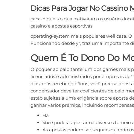
Dicas Para Jogar No Cassino 
caça-níqueis o qual cativaram os usuários locai
cassino e apostas esportivas.
operating-system mais populares weil casa. O
Funcionando desde yr, traz uma importante div
Quem É To Dono Do Mo
O pôquer ao palpitante, um dos games mais pop
licenciados e administrados por empresas de”
dias após receber o bônus, você precisa aposta
condensador deve ter coeficientes de pelo meno
estão sujeitas a uma exigência sobre aposta de
ganhar vários prêmios, incluindo recompensas re
Há
Você poderá apostar na diversos torneios
As apostas podem ser seguras quando os