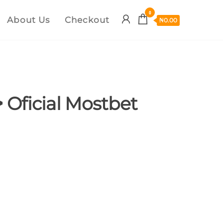
0
About Us
Checkout
₦
0.00
Oficial Mostbet