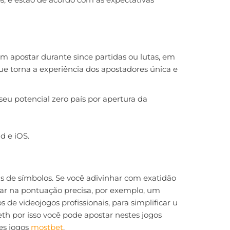
 apostar durante since partidas ou lutas, em
que torna a experiência dos apostadores única e
seu potencial zero país por apertura da
d e iOS.
s de símbolos. Se você adivinhar com exatidão
dar na pontuação precisa, por exemplo, um
de videojogos profissionais, para simplificar u
th por isso você pode apostar nestes jogos
es jogos
mostbet
.