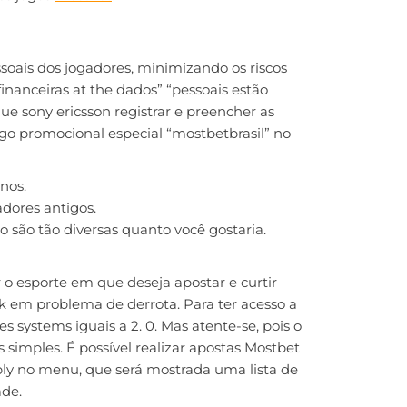
soais dos jogadores, minimizando os riscos
inanceiras at the dados” “pessoais estão
e sony ericsson registrar e preencher as
digo promocional especial “mostbetbrasil” no
nos.
dores antigos.
são tão diversas quanto você gostaria.
 o esporte em que deseja apostar e curtir
k em problema de derrota. Para ter acesso a
 systems iguais a 2. 0. Mas atente-se, pois o
 simples. É possível realizar apostas Mostbet
mply no menu, que será mostrada uma lista de
ade.