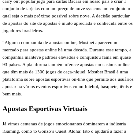
carry out popular jogo para cartas Bacará em nosso país é criar 1
conjunto de tarjetas com um preço de nove systems um conjunto o
qual seja o mais próximo possível sobre nove. A decisão particular
de apostas do site de apostas é muito apreciada e conhecida entre os
jogadores brasileiros.
“Alguma companhia de apostas online, Mostbet apareceu no
mercado para apostas online há uma década. Durante esse tempo, a
companhia manteve padrões elevados e conquistou fama em quase
93 países. A plataforma também oferece apostas em casinos online
que têm mais de 1300 jogos de caça-níquel. Mostbet Brasil é uma
plataforma sobre apostas esportivas on-line que permite aos usuários
apostar na vários eventos esportivos como futebol, basquete, tênis e
bem mais.
Apostas Esportivas Virtuais
Já vimos centenas de jogos emocionantes dominarem a indústria
iGaming, como to Gonzo’s Quest, Aloha! Isto o ajudará a fazer a