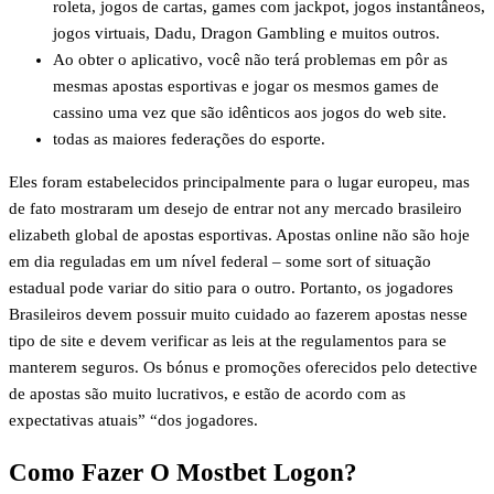
roleta, jogos de cartas, games com jackpot, jogos instantâneos,
jogos virtuais, Dadu, Dragon Gambling e muitos outros.
Ao obter o aplicativo, você não terá problemas em pôr as
mesmas apostas esportivas e jogar os mesmos games de
cassino uma vez que são idênticos aos jogos do web site.
todas as maiores federações do esporte.
Eles foram estabelecidos principalmente para o lugar europeu, mas
de fato mostraram um desejo de entrar not any mercado brasileiro
elizabeth global de apostas esportivas. Apostas online não são hoje
em dia reguladas em um nível federal – some sort of situação
estadual pode variar do sitio para o outro. Portanto, os jogadores
Brasileiros devem possuir muito cuidado ao fazerem apostas nesse
tipo de site e devem verificar as leis at the regulamentos para se
manterem seguros. Os bónus e promoções oferecidos pelo detective
de apostas são muito lucrativos, e estão de acordo com as
expectativas atuais” “dos jogadores.
Como Fazer O Mostbet Logon?