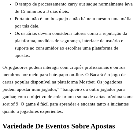
O tempo de processamento carry out saque normalmente leva
de 15 minutos a 3 dias úteis.
Portanto não é um bosquejo e não há nem mesmo uma máfia
por trás dele.
Os usuários devem considerar fatores como a reputação da
plataforma, medidas de segurança, interface de usuário e
suporte ao consumidor ao escolher uma plataforma de
apostas.
Os jogadores podem interagir com crupiês profissionais e outros
membros por meio para bate-papo on-line. O Bacará é o jogo de
cartas popular disponível na plataforma Mostbet. Os jogadores
podem apostar num jogador,” “banqueiro ou outro jogador para
ganhar, com o objetivo de coletar uma soma de cartas próxima some
sort of 9. O game é fácil para aprender e encanta tanto a iniciantes
quanto a jogadores experientes.
Variedade De Eventos Sobre Apostas