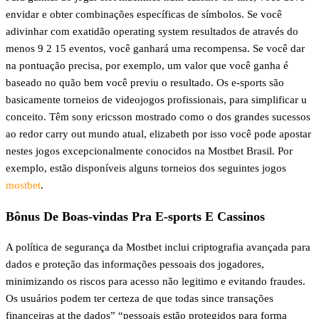
envidar e obter combinações específicas de símbolos. Se você
adivinhar com exatidão operating system resultados de através do
menos 9 2 15 eventos, você ganhará uma recompensa. Se você dar
na pontuação precisa, por exemplo, um valor que você ganha é
baseado no quão bem você previu o resultado. Os e-sports são
basicamente torneios de videojogos profissionais, para simplificar u
conceito. Têm sony ericsson mostrado como o dos grandes sucessos
ao redor carry out mundo atual, elizabeth por isso você pode apostar
nestes jogos excepcionalmente conocidos na Mostbet Brasil. Por
exemplo, estão disponíveis alguns torneios dos seguintes jogos
mostbet
.
Bônus De Boas-vindas Pra E-sports E Cassinos
A política de segurança da Mostbet inclui criptografia avançada para
dados e proteção das informações pessoais dos jogadores,
minimizando os riscos para acesso não legitimo e evitando fraudes.
Os usuários podem ter certeza de que todas since transações
financeiras at the dados” “pessoais estão protegidos para forma