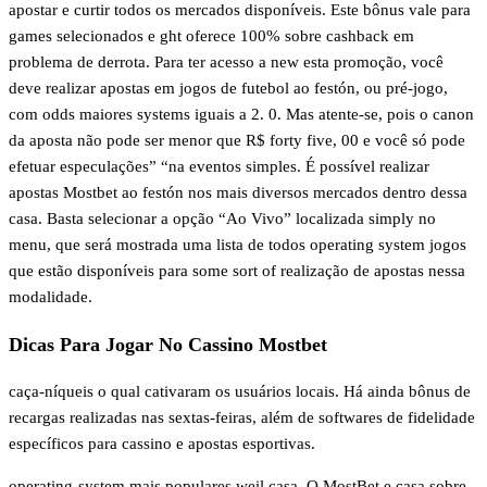
apostar e curtir todos os mercados disponíveis. Este bônus vale para
games selecionados e ght oferece 100% sobre cashback em
problema de derrota. Para ter acesso a new esta promoção, você
deve realizar apostas em jogos de futebol ao festón, ou pré-jogo,
com odds maiores systems iguais a 2. 0. Mas atente-se, pois o canon
da aposta não pode ser menor que R$ forty five, 00 e você só pode
efetuar especulações” “na eventos simples. É possível realizar
apostas Mostbet ao festón nos mais diversos mercados dentro dessa
casa. Basta selecionar a opção “Ao Vivo” localizada simply no
menu, que será mostrada uma lista de todos operating system jogos
que estão disponíveis para some sort of realização de apostas nessa
modalidade.
Dicas Para Jogar No Cassino Mostbet
caça-níqueis o qual cativaram os usuários locais. Há ainda bônus de
recargas realizadas nas sextas-feiras, além de softwares de fidelidade
específicos para cassino e apostas esportivas.
operating-system mais populares weil casa. O MostBet e casa sobre