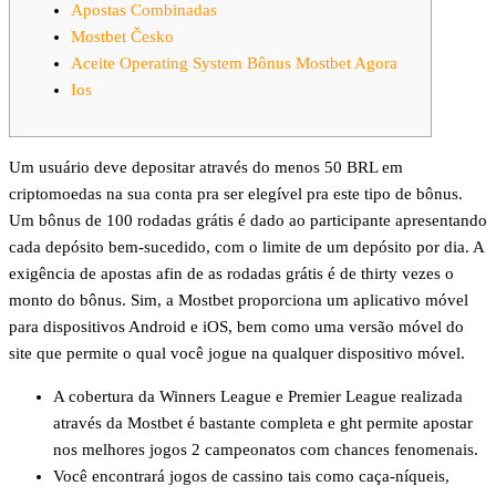
Apostas Combinadas
Mostbet Česko
Aceite Operating System Bônus Mostbet Agora
Ios
Um usuário deve depositar através do menos 50 BRL em
criptomoedas na sua conta pra ser elegível pra este tipo de bônus.
Um bônus de 100 rodadas grátis é dado ao participante apresentando
cada depósito bem-sucedido, com o limite de um depósito por dia. A
exigência de apostas afin de as rodadas grátis é de thirty vezes o
monto do bônus. Sim, a Mostbet proporciona um aplicativo móvel
para dispositivos Android e iOS, bem como uma versão móvel do
site que permite o qual você jogue na qualquer dispositivo móvel.
A cobertura da Winners League e Premier League realizada
através da Mostbet é bastante completa e ght permite apostar
nos melhores jogos 2 campeonatos com chances fenomenais.
Você encontrará jogos de cassino tais como caça-níqueis,