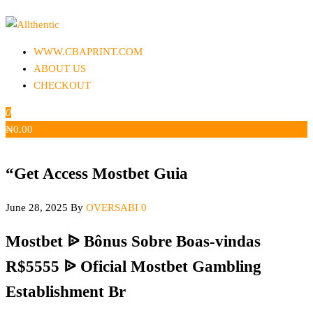
Skip
to
Allthentic
the
WWW.CBAPRINT.COM
content
ABOUT US
CHECKOUT
0
₦
0.00
“Get Access Mostbet Guia
June 28, 2025
By
OVERSABI
0
Mostbet ᐉ Bônus Sobre Boas-vindas
R$5555 ᐉ Oficial Mostbet Gambling
Establishment Br