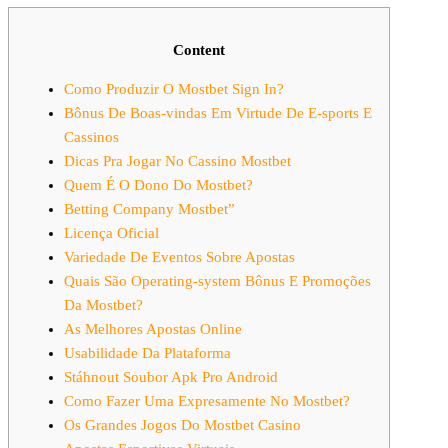
Content
Como Produzir O Mostbet Sign In?
Bônus De Boas-vindas Em Virtude De E-sports E
Cassinos
Dicas Pra Jogar No Cassino Mostbet
Quem É O Dono Do Mostbet?
Betting Company Mostbet”
Licença Oficial
Variedade De Eventos Sobre Apostas
Quais São Operating-system Bônus E Promoções
Da Mostbet?
As Melhores Apostas Online
Usabilidade Da Plataforma
Stáhnout Soubor Apk Pro Android
Como Fazer Uma Expresamente No Mostbet?
Os Grandes Jogos Do Mostbet Casino