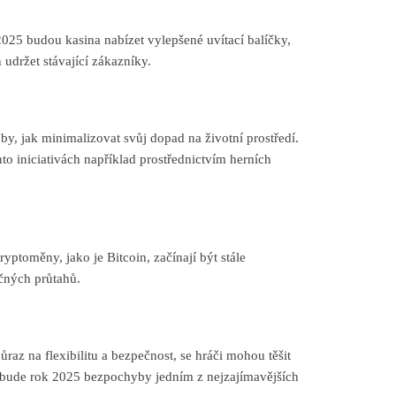
025 budou kasina nabízet vylepšené uvítací balíčky,
udržet stávající zákazníky.
y, jak minimalizovat svůj dopad na životní prostředí.
to iniciativách například prostřednictvím herních
toměny, jako je Bitcoin, začínají být stále
ečných průtahů.
raz na flexibilitu a bezpečnost, se hráči mohou těšit
, bude rok 2025 bezpochyby jedním z nejzajímavějších