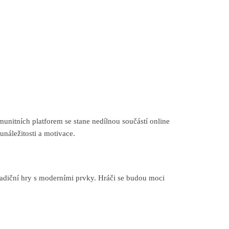
munitních platforem se stane nedílnou součástí online
unáležitosti a motivace.
tradiční hry s moderními prvky. Hráči se budou moci