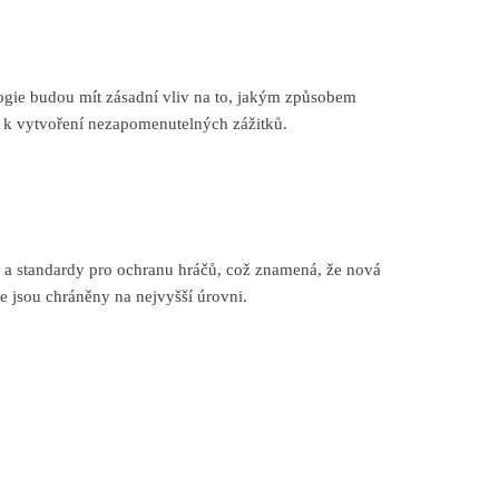
ologie budou mít zásadní vliv na to, jakým způsobem
je k vytvoření nezapomenutelných zážitků.
 a standardy pro ochranu hráčů, což znamená, že nová
e jsou chráněny na nejvyšší úrovni.