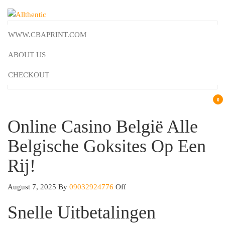
Skip
to
Allthentic
the
WWW.CBAPRINT.COM
content
ABOUT US
CHECKOUT
0
Online Casino België Alle
Belgische Goksites Op Een
Rij!
August 7, 2025
By
09032924776
Off
Snelle Uitbetalingen