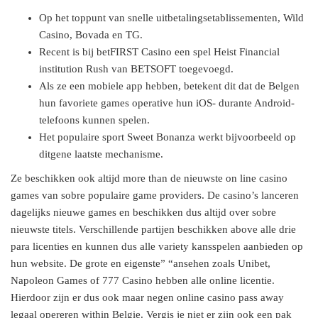
Op het toppunt van snelle uitbetalingsetablissementen, Wild
Casino, Bovada en TG.
Recent is bij betFIRST Casino een spel Heist Financial
institution Rush van BETSOFT toegevoegd.
Als ze een mobiele app hebben, betekent dit dat de Belgen
hun favoriete games operative hun iOS- durante Android-
telefoons kunnen spelen.
Het populaire sport Sweet Bonanza werkt bijvoorbeeld op
ditgene laatste mechanisme.
Ze beschikken ook altijd more than de nieuwste on line casino
games van sobre populaire game providers. De casino’s lanceren
dagelijks nieuwe games en beschikken dus altijd over sobre
nieuwste titels. Verschillende partijen beschikken above alle drie
para licenties en kunnen dus alle variety kansspelen aanbieden op
hun website. De grote en eigenste” “ansehen zoals Unibet,
Napoleon Games of 777 Casino hebben alle online licentie.
Hierdoor zijn er dus ook maar negen online casino pass away
legaal opereren within Belgie. Vergis je niet er zijn ook een pak