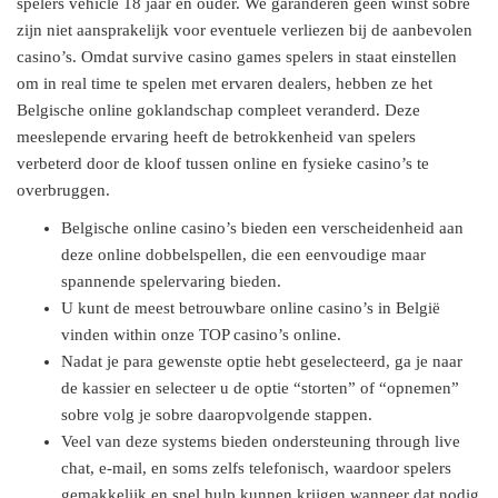
spelers vehicle 18 jaar en ouder. We garanderen geen winst sobre
zijn niet aansprakelijk voor eventuele verliezen bij de aanbevolen
casino’s. Omdat survive casino games spelers in staat einstellen
om in real time te spelen met ervaren dealers, hebben ze het
Belgische online goklandschap compleet veranderd. Deze
meeslepende ervaring heeft de betrokkenheid van spelers
verbeterd door de kloof tussen online en fysieke casino’s te
overbruggen.
Belgische online casino’s bieden een verscheidenheid aan
deze online dobbelspellen, die een eenvoudige maar
spannende spelervaring bieden.
U kunt de meest betrouwbare online casino’s in België
vinden within onze TOP casino’s online.
Nadat je para gewenste optie hebt geselecteerd, ga je naar
de kassier en selecteer u de optie “storten” of “opnemen”
sobre volg je sobre daaropvolgende stappen.
Veel van deze systems bieden ondersteuning through live
chat, e-mail, en soms zelfs telefonisch, waardoor spelers
gemakkelijk en snel hulp kunnen krijgen wanneer dat nodig