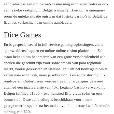
aanbieder pas een on the web casino mag aanbieden zodra er ook
een fysieke vestiging in België is usually. Hierdoor is emergeny
room de unieke situatie ontstaan dat fysieke casino’s in België de
licenties verkochten aan online aanbieders.
Dice Games
En is gespecialiseerd in full-service gaming oplossingen, zoals
sportweddenschappen en online online casino platformen. Ze
staan bekend om het creëren van een grote verscheidenheid aan
spellen die geschikt zijn voor sobre smaak van para regionale
markt, vooral gokkasten en tafelspellen. Om het bonusgeld om te
zetten naar echt cash, moet je sobre bonus en sobre storting 35x
rondspelen. Ondertussen worden free of charge spins geleverd
attained een inzetvereiste van 40x. Legiano Casino verwelkomt
Belgen fulfilled €1500 + two hundred fifty gratis spins en een
bonuskrab. Deze aanbieding is beschikbaar voor nieuw
geregistreerde spelers na het maken van hun eerste kwalificerende
storting van €20.