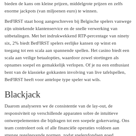
bieden de kans om kleine prijzen, middelgrote prijzen en zelfs
enorme jackpots (van miljoenen euro) te winnen.
BetFIRST staat hoog aangeschreven bij Belgische spelers vanwege
zijn uitstekende klantenservice en de snelle verwerking van
uitbetalingen. Met het indrukwekkend RTP-percentage van ninety
six, 2% biedt BetFIRST spelers eerlijke kansen op winst en
toegang tot een scala aan spannende spellen. Het casino biedt een
scala aan veilige betaalopties, waardoor zowel stortingen als
opnames soepel en gemakkelijk verlopen. Of je nu een enthusiast
bent van de klassieke gokkasten involving van live tafelspellen,
BetFIRST heeft voor antelope type speler wat wils.
Blackjack
Daarom analyseren we de consistentie van de lay-out, de
responsiviteit op verschillende apparaten sobre de intuïtieve
ontwerpelementen die bijdragen tot een soepele gokervaring. Ons
team controleert ook of alle financiële operaties voldoen aan
strenge regelgevende normen, zodat spelersfondsen goed