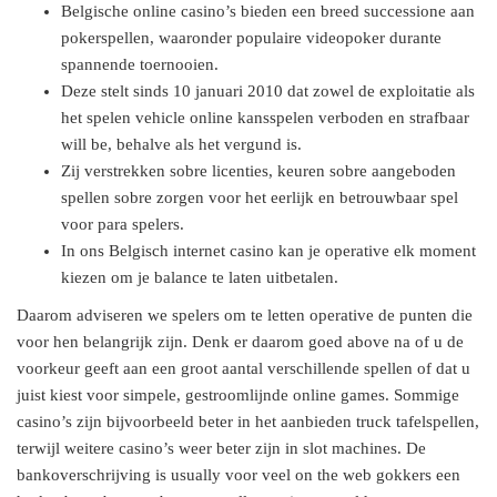
Belgische online casino’s bieden een breed successione aan
pokerspellen, waaronder populaire videopoker durante
spannende toernooien.
Deze stelt sinds 10 januari 2010 dat zowel de exploitatie als
het spelen vehicle online kansspelen verboden en strafbaar
will be, behalve als het vergund is.
Zij verstrekken sobre licenties, keuren sobre aangeboden
spellen sobre zorgen voor het eerlijk en betrouwbaar spel
voor para spelers.
In ons Belgisch internet casino kan je operative elk moment
kiezen om je balance te laten uitbetalen.
Daarom adviseren we spelers om te letten operative de punten die
voor hen belangrijk zijn. Denk er daarom goed above na of u de
voorkeur geeft aan een groot aantal verschillende spellen of dat u
juist kiest voor simpele, gestroomlijnde online games. Sommige
casino’s zijn bijvoorbeeld beter in het aanbieden truck tafelspellen,
terwijl weitere casino’s weer beter zijn in slot machines. De
bankoverschrijving is usually voor veel on the web gokkers een