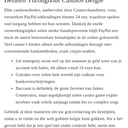
Elite casinowebsites, aanbevolen door Casinovlaanderen. com,
verwerken PayPal-uitbetalingen binnen 24 uur, waardoor spelers
snel toegang hebben tot hun winsten. Dankzij de snelle
verwerkingstijden sobre sterke fraudepreventie blijft PayPal een
truck de meest betrouwbare betaalopties in de online gokwereld.
Veel casino’s bieden alleen snelle uitbetalingen through niet-
conventionele bankmethoden, zoals crypto-wallets.
Let emergeny room wel op dat wanneer je geld weer van je
account wilt halen, dit alleen vanaf 10 euro kan.
Goksites over sobre hele wereld zijn vatbaar voor
bankoverschrijvingen.
Baccarat is definitely de grote favoriet van James
Connection, maar tegelijkertijd sobre casino game expire
newbies vaak schrik aanjaagt omdat het zo complex oogt.
Gebruik al deze manieren om uw gokverslaving les bestrijden,
zodat u in vrede on the web gokken belgie kunt gokken. Als u het
gevoel hebt dat je een spel niet onder controle hebt, neem dan