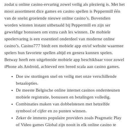
zodat u online casino-ervaring zowel veilig als plezierig is. Met het
mooi assortiment dice games en casino spellen is Peppermill één
van de snelst groeiende nieuwe online casino’s. Bovendien
worden winsten instant uitbetaald bij Peppermill en zijn ser
geweldige bonussen om extra cash les winnen. De mobiele
speelervaring is een essentieel onderdeel van moderne online
casino’s. Casino777 biedt een mobiele app en/of website waarmee
spelers hun favoriete spellen altijd en genera kunnen spelen.
Betway heeft een uitgebreide mobiele app beschikbaar voor zowel
iPhone als Android, achieved een breed scala aan casino games.
Doe uw stortingen snel en veilig met onze verschillende
betaalopties.
De meeste Belgische online internet casinos ondersteunen
mobiele registratie, bonussen en betalingen volledig.
Combinaties maken van dobbelstenen met hetzelfde
symbool of cijfer en zo punten winnen.
Zeker de immens populaire providers zoals Pragmatic Play
of Video games Global zijn nooit in elk online casino te