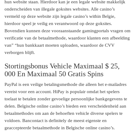
hun website staan. Hierdoor kan je een legale website makkelijk
onderscheiden van illegale goksites websites. Alle casino’s
vermeld op deze website zijn legale casino’s within Belgie,
hierdoor speel je veilig en verantwoord op deze goksites.
Bovendien kunnen deze vooraanstaande gamingportals vragen om
verificatie van de betaalmethode, waardoor klanten een afbeelding
van” “hun bankkaart moeten uploaden, waardoor de CVV
verborgen blijft.
Stortingsbonus Vehicle Maximaal $ 25,
000 En Maximaal 50 Gratis Spins
PayPal is een veilige betalingsmethode die alleen het e-mailadres
vereist voor een account. HiPay is populair omdat het spelers
toelaat te betalen zonder gevoelige persoonlijke bankgegevens te
delen. Belgische online casino’s bieden een verscheidenheid aan
betaalmethodes om aan de behoeften vehicle diverse spelers te
voldoen. Bancontact is definitely de meest eigenste en
geaccepteerde betaalmethode in Belgische online casino’s.