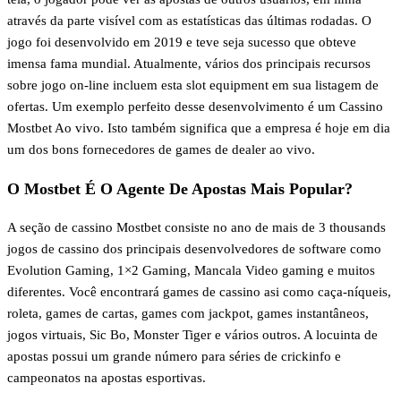
através da parte visível com as estatísticas das últimas rodadas. O
jogo foi desenvolvido em 2019 e teve seja sucesso que obteve
imensa fama mundial. Atualmente, vários dos principais recursos
sobre jogo on-line incluem esta slot equipment em sua listagem de
ofertas. Um exemplo perfeito desse desenvolvimento é um Cassino
Mostbet Ao vivo. Isto também significa que a empresa é hoje em dia
um dos bons fornecedores de games de dealer ao vivo.
O Mostbet É O Agente De Apostas Mais Popular?
A seção de cassino Mostbet consiste no ano de mais de 3 thousands
jogos de cassino dos principais desenvolvedores de software como
Evolution Gaming, 1×2 Gaming, Mancala Video gaming e muitos
diferentes. Você encontrará games de cassino asi como caça-níqueis,
roleta, games de cartas, games com jackpot, games instantâneos,
jogos virtuais, Sic Bo, Monster Tiger e vários outros. A locuinta de
apostas possui um grande número para séries de crickinfo e
campeonatos na apostas esportivas.