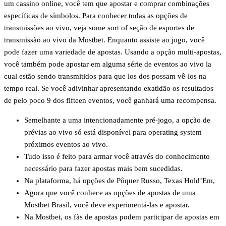
um cassino online, você tem que apostar e comprar combinações
específicas de símbolos. Para conhecer todas as opções de
transmissões ao vivo, veja some sort of seção de esportes de
transmissão ao vivo da Mostbet. Enquanto assiste ao jogo, você
pode fazer uma variedade de apostas. Usando a opção multi-apostas,
você também pode apostar em alguma série de eventos ao vivo la
cual estão sendo transmitidos para que los dos possam vê-los na
tempo real. Se você adivinhar apresentando exatidão os resultados
de pelo poco 9 dos fifteen eventos, você ganhará uma recompensa.
Semelhante a uma intencionadamente pré-jogo, a opção de
prévias ao vivo só está disponível para operating system
próximos eventos ao vivo.
Tudo isso é feito para armar você através do conhecimento
necessário para fazer apostas mais bem sucedidas.
Na plataforma, há opções de Pôquer Russo, Texas Hold’Em,
Agora que você conhece as opções de apostas de uma
Mostbet Brasil, você deve experimentá-las e apostar.
Na Mostbet, os fãs de apostas podem participar de apostas em