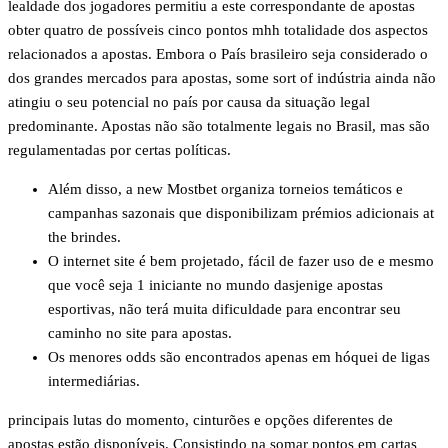
lealdade dos jogadores permitiu a este correspondante de apostas
obter quatro de possíveis cinco pontos mhh totalidade dos aspectos
relacionados a apostas. Embora o País brasileiro seja considerado o
dos grandes mercados para apostas, some sort of indústria ainda não
atingiu o seu potencial no país por causa da situação legal
predominante. Apostas não são totalmente legais no Brasil, mas são
regulamentadas por certas políticas.
Além disso, a new Mostbet organiza torneios temáticos e
campanhas sazonais que disponibilizam prémios adicionais at
the brindes.
O internet site é bem projetado, fácil de fazer uso de e mesmo
que você seja 1 iniciante no mundo dasjenige apostas
esportivas, não terá muita dificuldade para encontrar seu
caminho no site para apostas.
Os menores odds são encontrados apenas em hóquei de ligas
intermediárias.
principais lutas do momento, cinturões e opções diferentes de
apostas estão disponíveis. Consistindo na somar pontos em cartas