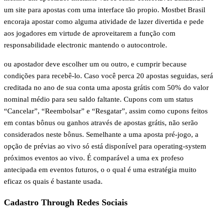
um site para apostas com uma interface tão propio. Mostbet Brasil
encoraja apostar como alguma atividade de lazer divertida e pede
aos jogadores em virtude de aproveitarem a função com
responsabilidade electronic mantendo o autocontrole.
ou apostador deve escolher um ou outro, e cumprir because
condições para recebê-lo. Caso você perca 20 apostas seguidas, será
creditada no ano de sua conta uma aposta grátis com 50% do valor
nominal médio para seu saldo faltante. Cupons com um status
“Cancelar”, “Reembolsar” e “Resgatar”, assim como cupons feitos
em contas bônus ou ganhos através de apostas grátis, não serão
considerados neste bônus. Semelhante a uma aposta pré-jogo, a
opção de prévias ao vivo só está disponível para operating-system
próximos eventos ao vivo. É comparável a uma ex profeso
antecipada em eventos futuros, o o qual é uma estratégia muito
eficaz os quais é bastante usada.
Cadastro Through Redes Sociais