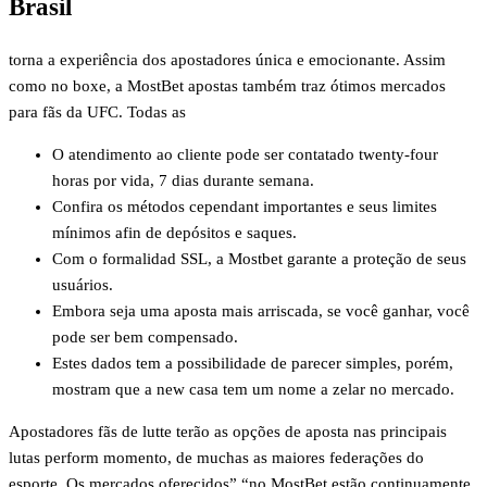
Brasil
torna a experiência dos apostadores única e emocionante. Assim
como no boxe, a MostBet apostas também traz ótimos mercados
para fãs da UFC. Todas as
O atendimento ao cliente pode ser contatado twenty-four
horas por vida, 7 dias durante semana.
Confira os métodos cependant importantes e seus limites
mínimos afin de depósitos e saques.
Com o formalidad SSL, a Mostbet garante a proteção de seus
usuários.
Embora seja uma aposta mais arriscada, se você ganhar, você
pode ser bem compensado.
Estes dados tem a possibilidade de parecer simples, porém,
mostram que a new casa tem um nome a zelar no mercado.
Apostadores fãs de lutte terão as opções de aposta nas principais
lutas perform momento, de muchas as maiores federações do
esporte. Os mercados oferecidos” “no MostBet estão continuamente