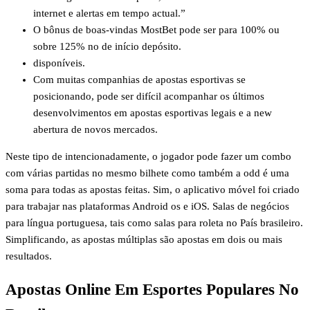
internet e alertas em tempo actual.”
O bônus de boas-vindas MostBet pode ser para 100% ou
sobre 125% no de início depósito.
disponíveis.
Com muitas companhias de apostas esportivas se
posicionando, pode ser difícil acompanhar os últimos
desenvolvimentos em apostas esportivas legais e a new
abertura de novos mercados.
Neste tipo de intencionadamente, o jogador pode fazer um combo
com várias partidas no mesmo bilhete como também a odd é uma
soma para todas as apostas feitas. Sim, o aplicativo móvel foi criado
para trabajar nas plataformas Android os e iOS. Salas de negócios
para língua portuguesa, tais como salas para roleta no País brasileiro.
Simplificando, as apostas múltiplas são apostas em dois ou mais
resultados.
Apostas Online Em Esportes Populares No