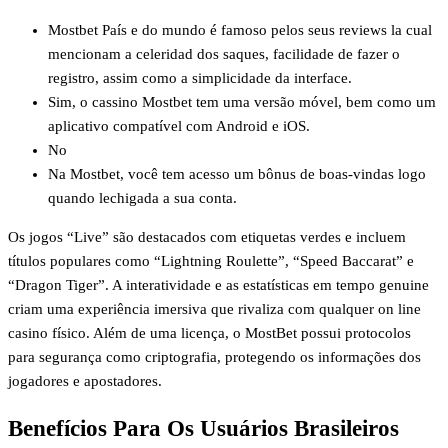
Mostbet País e do mundo é famoso pelos seus reviews la cual
mencionam a celeridad dos saques, facilidade de fazer o
registro, assim como a simplicidade da interface.
Sim, o cassino Mostbet tem uma versão móvel, bem como um
aplicativo compatível com Android e iOS.
No
Na Mostbet, você tem acesso um bônus de boas-vindas logo
quando lechigada a sua conta.
Os jogos “Live” são destacados com etiquetas verdes e incluem
títulos populares como “Lightning Roulette”, “Speed Baccarat” e
“Dragon Tiger”. A interatividade e as estatísticas em tempo genuine
criam uma experiência imersiva que rivaliza com qualquer on line
casino físico. Além de uma licença, o MostBet possui protocolos
para segurança como criptografia, protegendo os informações dos
jogadores e apostadores.
Benefícios Para Os Usuários Brasileiros