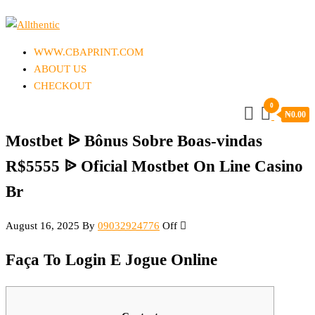
Skip
to
Allthentic
the
WWW.CBAPRINT.COM
content
ABOUT US
CHECKOUT
0
₦
0.00
Mostbet ᐉ Bônus Sobre Boas-vindas
R$5555 ᐉ Oficial Mostbet On Line Casino
Br
August 16, 2025
By
09032924776
Off
Faça To Login E Jogue Online