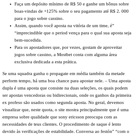
Faça um depósito mínimo de R$ 50 e ganhe um bônus sobre
boas-vindas de +125% sobre o seu pagamento até R$ 2. 000
para o jogo sobre cassino.
Assim, quando você aposta na vitória de um time, é”
“imprecindible que o period vença para o qual sua aposta seja
bem-sucedida.
Para os apostadores que, por vezes, gostam de aproveitar
jogos sobre cassino, a Mostbet conta com alguma área
exclusiva dedicada a esta prática.
Se uma squadra ganha o propagate em média também da metade
perform tempo, há uma boa chance para apostar nele. – Uma aposta
dupla é uma aposta que consiste na duas seleções, os quais podem
ser apostas vencedoras ou bidirecionais, onde os ganhos da primeira
ex profeso são usados como segunda aposta. No geral, devemos
visualizar que, neste quota, o site mostra principalmente que é uma
empresa sobre qualidade que sony ericsson preocupa com as
necessidades de teus clientes. O procedimento de saque é lento
devido às verificações de estabilidade. Conversa ao festón” “com o