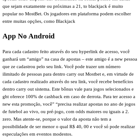
que sejam exatamente ou próximas a 21, to blackjack é muito
popular no MostBet. Os jogadores em plataforma podem escolher
entre muitas opções, como Blackjack
App No Android
Para cada cadastro feito através do seu hyperlink de acesso, você
ganhará um “amigo” na casa de apostas – este amigo é a new pessoa
que ze cadastrou pelo seu link. Você pode trazer um número
ilimitado de pessoas para dentro carry out Mostbet e, em virtude de
cada cadastro realizado através do seu link, você recebe benefícios
dentro carry out sistema. Este bônus vale para jogos selecionados e
ght oferece 100% de cashback em caso de derrota. Para ter acesso a
new esta promoção, você” “precisa realizar apostas no ano de jogos
de futebol ao vivo, ou pré-jogo, com odds maiores ou iguais a 2.
zero. Mas atente-se, porque o valor da aposta não tem a
possibilidade de ser menor o qual R$ 40, 00 e você só pode realizar
especulações em eventos modestos.