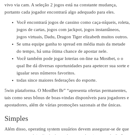
vivo via cam. A seleção 2 jogos está na constante mudança,
portanto cada jogador encontrará algo adequado para eles.
Você encontrará jogos de cassino como caça-níqueis, roleta,
jogos de cartas, jogos com jackpot, jogos instantâneos,
jogos virtuais, Dadu, Dragon Tiger elizabeth muitos outros.
Se uma equipe ganha to spread em média mais da metade
do tempo, há uma ótima chance de apostar nele.
Você também pode jogar loterias on-line na Mostbet, o o
qual lhe dá diversas oportunidades para apetecer sua sorte e
igualar seus números favoritos.
todas since maiores federações do esporte.
5win plataforma. O MostBet Br” “apresenta ofertas permanentes,
tais como seus bônus de boas-vindas disponíveis para jogadores e
apostadores, além de várias promoções sazonais at the únicas.
Simples
Além disso, operating system usuários devem assegurar-se de que