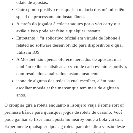
odaie de apostas.
Outro ponto positivo é os quais a maioria dos métodos têm
speed de processamento instantâneo.
A tarefa do jogador é coletar saques por o vôo carry out
avião e isso pode ser feito a qualquer instante.
Entretanto,” “u aplicativo oficial em virtude de Iphone é
related ao software desenvolvido para dispositivos o qual
utilizam IOS.
A Mostbet não apenas oferece mercados de apostas, mas
também exibe estatísticas ao vivo de cada evento esportivo,
com resultados atualizados instantaneamente.
ícone de alguma das redes la cual escolher, além para
escolher moeda at the marcar que tem mais de eighteen
anos.
O croupier gira a roleta enquanto a lisonjero viaja é some sort of
premissa básica para quaisquer jogos de roleta de cassino. Você
pode ganhar se fizer uma aposta no nearby onde a bola vai cair.
Experimente quaisquer tipos ag roleta para decidir a versão deste