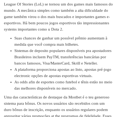
League Of Stories (LoL) se tornou um dos games mais famosos do
mundo. A mecânica simples como também a alta dificuldade do
game também virou o dos mais buscados e importantes games e-
esportivos. Há bem poucos jogos esportivos tão impressionantes
systems importantes como u Dota 2.
Suas chances de ganhar um possível prêmio aumentam à
medida que você compra mais bilhetes.
Sistemas de deposito populares disponíveis pra apostadores
Brasileiros incluem PayTM, transferências bancárias por
bancos famosos, Visa/MasterCard, Skrill e Neteller.
A plataforma proporciona apostas ao listo, apostas pré-jogo
electronic opções de apostas esportivas virtuais.
As odds afin de esportes como futebol e tênis estão no meio
das melhores disponíveis no mercado.
Uma das características de destaque da Mostbet é o teu generoso
sistema para bônus. Os novos usuários são recebidos com um
duro bônus de inscrição, enquanto os usuários regulares podem
aproveitar várias promoções at the programas de fidelidade. Esses