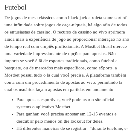
Futebol
De jogos de mesa clássicos como black jack e roleta some sort of
uma infinidade sobre jogos de caça-níqueis, há algo afin de todos
os entusiastas de cassino. O recurso de cassino ao vivo aprimora
ainda mais a experiência de jogo ao proporcionar interação no ano
de tempo real com crupiês profissionais. A Mostbet Brasil oferece
uma variedade impressionante de opções para apostas. Não
importa se você é fã de esportes tradicionais, como futebol e
basquete, ou de mercados mais específicos, como eSports, a
Mostbet possui tudo o la cual você precisa. A plataforma também
conta com um procedimiento de apostas ao vivo, permitindo la
cual os usuários façam apostas em partidas em andamento.
Para apostas esportivas, você pode usar o site oficial
systems o aplicativo Mostbet.
Para ganhar, você precisa apostar em 12-15 eventos e
descubrir pelo menos on the lookout for deles.
Há diferentes maneiras de se registrar” “durante telefone, e-