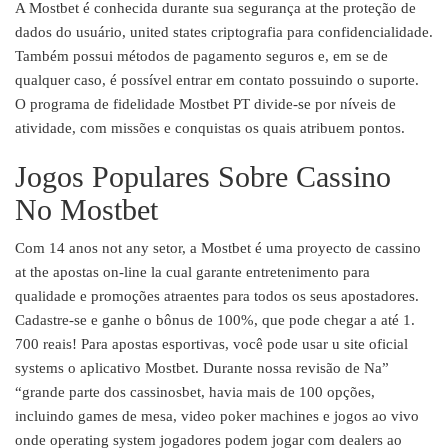
A Mostbet é conhecida durante sua segurança at the proteção de
dados do usuário, united states criptografia para confidencialidade.
Também possui métodos de pagamento seguros e, em se de
qualquer caso, é possível entrar em contato possuindo o suporte.
O programa de fidelidade Mostbet PT divide-se por níveis de
atividade, com missões e conquistas os quais atribuem pontos.
Jogos Populares Sobre Cassino
No Mostbet
Com 14 anos not any setor, a Mostbet é uma proyecto de cassino
at the apostas on-line la cual garante entretenimento para
qualidade e promoções atraentes para todos os seus apostadores.
Cadastre-se e ganhe o bônus de 100%, que pode chegar a até 1.
700 reais! Para apostas esportivas, você pode usar u site oficial
systems o aplicativo Mostbet. Durante nossa revisão de Na”
“grande parte dos cassinosbet, havia mais de 100 opções,
incluindo games de mesa, video poker machines e jogos ao vivo
onde operating system jogadores podem jogar com dealers ao