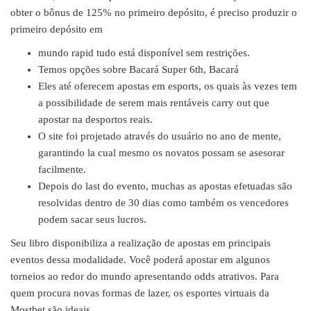
obter o bônus de 125% no primeiro depósito, é preciso produzir o
primeiro depósito em
mundo rapid tudo está disponível sem restrições.
Temos opções sobre Bacará Super 6th, Bacará
Eles até oferecem apostas em esports, os quais às vezes tem
a possibilidade de serem mais rentáveis carry out que
apostar na desportos reais.
O site foi projetado através do usuário no ano de mente,
garantindo la cual mesmo os novatos possam se asesorar
facilmente.
Depois do last do evento, muchas as apostas efetuadas são
resolvidas dentro de 30 dias como também os vencedores
podem sacar seus lucros.
Seu libro disponibiliza a realização de apostas em principais
eventos dessa modalidade. Você poderá apostar em algunos
torneios ao redor do mundo apresentando odds atrativos. Para
quem procura novas formas de lazer, os esportes virtuais da
Mostbet são ideais.