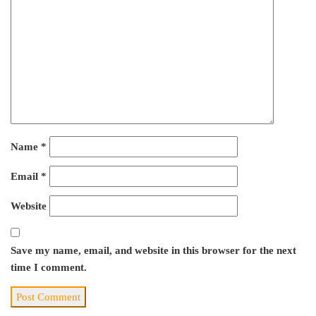
Name
*
Email
*
Website
Save my name, email, and website in this browser for the next
time I comment.