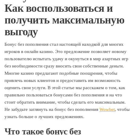
Как воспользоваться и
получить максимальную
выгоду
Бонус без пополнения стал настоящей находкой для многих
игроков в онлайн казино. Это предложение позволяет новому
пользователю испытать удачу и окунуться в мир азартных игр
без необходимости сразу вносить свои собственные деньги.
Многие казино предлагают подобные поощрения, чтобы
привлечь новых клиентов и предоставить им возможность
оценить свои услуги. В этой статье мы расскажем о том, как
правильно пользоваться бонусами без пополнения и на что
стоит обратить внимание, чтобы сделать его максимальным.
Не забудьте заглянуть на бонус без пополнения
Wowbet
, чтобы
узнать больше о лучших предложениях.
Что такое бонус без