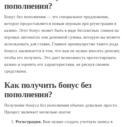
пополнения?
Бонус без пополнения — это специальное предложение,
которое предоставляется новым игрокам при регистрации в
казино. Этот бонус может быть в виде бесплатных спинов на
игровых автоматах или денежной суммы, которую вы можете
использовать для ставки. Главное преимущество такого рода
бонуса заключается в том, что вам не нужно вносить депозит,
чтобы его получить. Это дает возможность протестировать
казино и оценить его характеристики, не рискуя своими
средствами.
Как получить бонус без
пополнения?
Получение бонуса без пополнения обычно довольно просто.
Процесс включает несколько шагов:
Регистрация.
Вам нужно создать учетную запись в