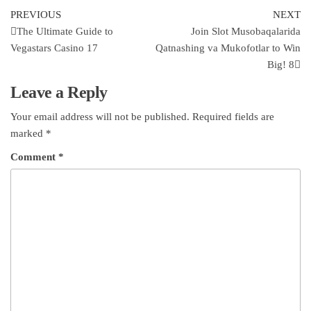
Post
Previous
Ne
PREVIOUS
NEXT
Post
Po
The Ultimate Guide to
Join Slot Musobaqalarida
navigation
Vegastars Casino 17
Qatnashing va Mukofotlar to Win
Big! 8
Leave a Reply
Your email address will not be published.
Required fields are
marked
*
Comment
*