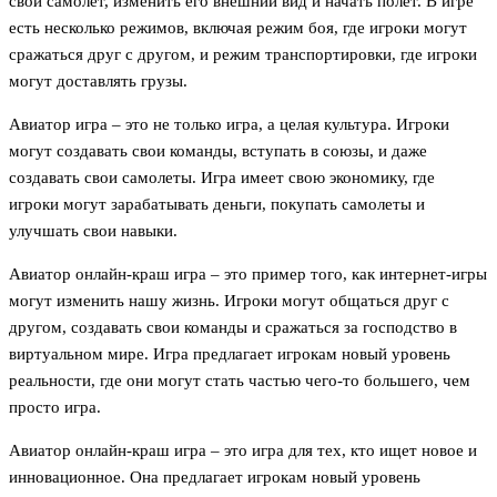
свой самолет, изменить его внешний вид и начать полет. В игре
есть несколько режимов, включая режим боя, где игроки могут
сражаться друг с другом, и режим транспортировки, где игроки
могут доставлять грузы.
Авиатор игра – это не только игра, а целая культура. Игроки
могут создавать свои команды, вступать в союзы, и даже
создавать свои самолеты. Игра имеет свою экономику, где
игроки могут зарабатывать деньги, покупать самолеты и
улучшать свои навыки.
Авиатор онлайн-краш игра – это пример того, как интернет-игры
могут изменить нашу жизнь. Игроки могут общаться друг с
другом, создавать свои команды и сражаться за господство в
виртуальном мире. Игра предлагает игрокам новый уровень
реальности, где они могут стать частью чего-то большего, чем
просто игра.
Авиатор онлайн-краш игра – это игра для тех, кто ищет новое и
инновационное. Она предлагает игрокам новый уровень