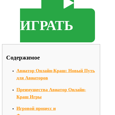
▶️
ИГРАТЬ
Содержимое
Авиатор Онлайн-Краш: Новый Путь
для Авиаторов
Преимущества Авиатор Онлайн-
Краш Игры
Игровой процесс и