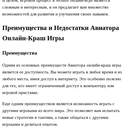
В целом, игровой процесс в Aviator онлайн-игре является
сложным и интересным, и он предлагает вам множество
возможностей для развития и улучшения своих навыков.
Преимущества и Недостатки Авиатора
Онлайн-Краш Игры
Преимущества
Одним из основных преимуществ Авиатора онлайн-краш игры
является ее доступность. Вы можете играть в любое время и из
любого места, имея доступ к интернету. Это особенно полезно
для тех, кто имеет ограниченный доступ к компьютеру или
игровой приставке.
Еще одним преимуществом является возможность играть с
другими игроками из всего мира. Это позволяет вам испытать
новые стратегии и тактики, а также общаться с другими
игроками и делиться опытом.