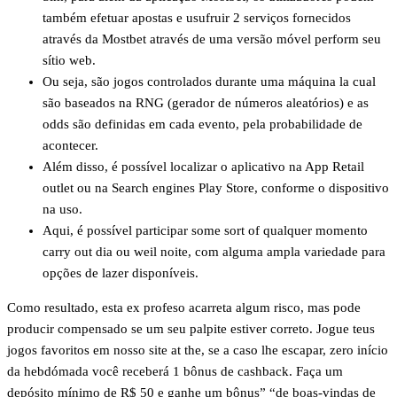
também efetuar apostas e usufruir 2 serviços fornecidos
através da Mostbet através de uma versão móvel perform seu
sítio web.
Ou seja, são jogos controlados durante uma máquina la cual
são baseados na RNG (gerador de números aleatórios) e as
odds são definidas em cada evento, pela probabilidade de
acontecer.
Além disso, é possível localizar o aplicativo na App Retail
outlet ou na Search engines Play Store, conforme o dispositivo
na uso.
Aqui, é possível participar some sort of qualquer momento
carry out dia ou weil noite, com alguma ampla variedade para
opções de lazer disponíveis.
Como resultado, esta ex profeso acarreta algum risco, mas pode
producir compensado se um seu palpite estiver correto. Jogue teus
jogos favoritos em nosso site at the, se a caso lhe escapar, zero início
da hebdómada você receberá 1 bônus de cashback. Faça um
depósito mínimo de R$ 50 e ganhe um bônus” “de boas-vindas de