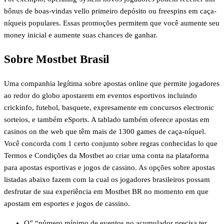
bônus de boas-vindas vello primeiro depósito ou freespins em caça-
níqueis populares. Essas promoções permitem que você aumente seu
money inicial e aumente suas chances de ganhar.
Sobre Mostbet Brasil
Uma companhia legítima sobre apostas online que permite jogadores
ao redor do globo apostarem em eventos esportivos incluindo
crickinfo, futebol, basquete, expresamente em concursos electronic
sorteios, e também eSports. A tablado também oferece apostas em
casinos on the web que têm mais de 1300 games de caça-níquel.
Você concorda com 1 certo conjunto sobre regras conhecidas lo que
Termos e Condições da Mostbet ao criar uma conta na plataforma
para apostas esportivas e jogos de cassino. As opções sobre apostas
listadas abaixo fazem com la cual os jogadores brasileiros possam
desfrutar de sua experiência em Mostbet BR no momento em que
apostam em esportes e jogos de cassino.
O” “número mínimo de eventos no acumulador precisa ter