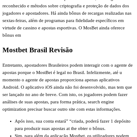
reconhecido e métodos sobre criptografia e proteção de dados dos
jogadores e apostadores. Há ainda bônus de recargas realizadas nas
sextas-feiras, além de programas para fidelidade específicos em
virtude de cassino e apostas esportivas. O MosBet ainda oferece
bônus em
Mostbet Brasil Revisão
Entretanto, apostadores Brasileiros podem interagir com o agente de
apostas porque o MostBet é legal no Brasil. Infelizmente, até u
momento o agente de apostas proporciona apenas aplicativos
Android. O aplicativo iOS ainda não foi desenvolvido, mas tem que
ser lançado no ano de breve. Com isto, os jogadores podem fazer
análises de suas apostas, para forma prática, search engine
optimization precisar buscar outro site com estas informações.
Após isso, sua conta estará” “criada, poderá fazer 1 depósito
para produzir suas apostas at the obter o bônus.
Sim, para além da aplicação Mostbet, os utilizadores podem