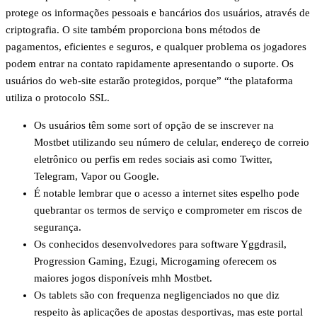
protege os informações pessoais e bancários dos usuários, através de
criptografia. O site também proporciona bons métodos de
pagamentos, eficientes e seguros, e qualquer problema os jogadores
podem entrar na contato rapidamente apresentando o suporte. Os
usuários do web-site estarão protegidos, porque” “the plataforma
utiliza o protocolo SSL.
Os usuários têm some sort of opção de se inscrever na
Mostbet utilizando seu número de celular, endereço de correio
eletrônico ou perfis em redes sociais asi como Twitter,
Telegram, Vapor ou Google.
É notable lembrar que o acesso a internet sites espelho pode
quebrantar os termos de serviço e comprometer em riscos de
segurança.
Os conhecidos desenvolvedores para software Yggdrasil,
Progression Gaming, Ezugi, Microgaming oferecem os
maiores jogos disponíveis mhh Mostbet.
Os tablets são con frequenza negligenciados no que diz
respeito às aplicações de apostas desportivas, mas este portal