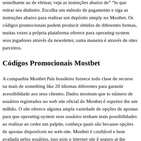
semelhante ao de efetuar, veja as instruções abaixo de” “lo que
retirar seu dinheiro. Escolha um método de pagamento e siga as
instruções abaixo para realizar um depósito simply no Mostbet. Os
códigos promocionais podem producir obtidos de diferentes formas,
muitas vezes a própria plataforma oferece para operating-system
seus jogadores através da newsletter, outra maneira é através de sites
parceiros.
Códigos Promocionais Mostbet
A companhia Mostbet País brasileiro fornece todo clase de recurso
na mais de something like 20 idiomas diferentes para garantir
acessibilidade aos seus clientes. Dados mostram que to número de
usuários registrados no web site oficial do Mostbet é superior the um
milhão. O site oferece alguma ampla variedade de opções de apostas
para que operating-system seus usuários tenham mais possibilidades
ao realizar ao ceder um palpite, conheça quais são because opções
de apostas disponíveis no web-site. Mostbet é confiável e bem
avaliada pelos usuários, isso pois o internet site é seguro at the