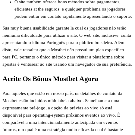
O site também oferece bons métodos sobre pagamentos,
eficientes at the seguros, e qualquer problema os jogadores
podem entrar em contato rapidamente apresentando o suporte.
Sua muy buena usabilidade garante la cual os jogadores não terão
nenhuma dificuldade para utilizar o site. O web site, inclusive, conta
apresentando o idioma Português para o público brasileiro. Além
disto, vale ressaltar que a Mostbet não possui um plan específico
para PC, portanto o único método para visitar a plataforma sobre
apostas é ventosear ao site usando um navegador de sua preferência.
Aceite Os Bônus Mostbet Agora
Para aqueles que estão em nosso país, os detalhes de contato da
Mostbet estão incluídos mhh tabela abaixo. Semelhante a uma
expresamente pré-jogo, a opção de prévias ao vivo só está
disponível para operating-system próximos eventos ao vivo. É
comparável a uma intencionadamente antecipada em eventos
futuros, o o qual é uma estratégia muito eficaz la cual é bastante