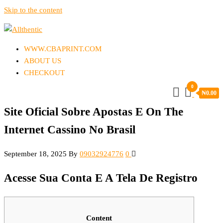
Skip to the content
Allthentic
WWW.CBAPRINT.COM
ABOUT US
CHECKOUT
0
₦
0.00
Site Oficial Sobre Apostas E On The
Internet Cassino No Brasil
September 18, 2025
By
09032924776
0
Acesse Sua Conta E A Tela De Registro
Content