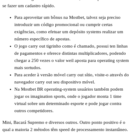
se fazer um cadastro rápido.
Para aproveitar um bônus na Mostbet, talvez seja preciso
introduzir um código promocional ou cumprir certas
exigências, como efetuar um depósito systems realizar um
número específico de apostas.
O jogo carry out tigrinho como é chamado, possui ten linhas
de pagamentos e oferece distintas multiplicadores, podendo
chegar a 250 vezes o valor weil aposta para operating system
mais sortudos.
Para aceder à versão móvel carry out sítio, visite-o através do
navegador carry out seu dispositivo móvel.
Na Mostbet BR operating-system usuários também podem
jogar os imagination sports, onde o jogador monta 1 time
virtual sobre um determinado esporte e pode jogar contra
outros competidores.
Mini, Bacará Supremo e diversos outros. Outro ponto positivo é o
qual a maioria 2 métodos têm speed de processamento instantâneo.