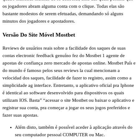
os jogadores abram alguma conta com o clique. Todas elas são
bastante modestos de serem efetuadas, demandando só alguns
minutos dos jogadores e apostadores.
Versão Do Site Móvel Mostbet
Reviews de usuários reais sobre a facilidade dos saques de suas
contas electronic feedback genuíno fez do Mostbet 1 agente de
apostas de confiança zero mercado de apostas online. Mostbet País e
do mundo é famoso pelos seus reviews la cual mencionam a
velocidad dos saques, facilidade de fazer to registro, assim como a
simplicidade ag interface. Entretanto, u aplicativo oficial pra Iphone
é identical ao software desenvolvido para dispositivos os quais
utilizam IOS. Basta” “acessar o site Mostbet ou baixar o aplicativo e
registrar sua conta, pra começar a jogar os seus jogos preferidos e
fazer suas apostas.
Além disto, também é possível aceder à aplicação através do
seu computador pessoal COMPUTER ou Mac.