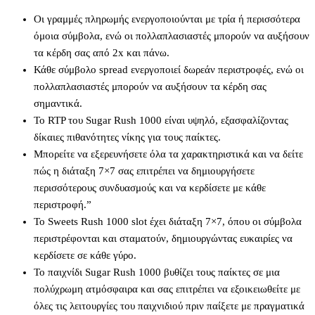
Οι γραμμές πληρωμής ενεργοποιούνται με τρία ή περισσότερα
όμοια σύμβολα, ενώ οι πολλαπλασιαστές μπορούν να αυξήσουν
τα κέρδη σας από 2x και πάνω.
Κάθε σύμβολο spread ενεργοποιεί δωρεάν περιστροφές, ενώ οι
πολλαπλασιαστές μπορούν να αυξήσουν τα κέρδη σας
σημαντικά.
Το RTP του Sugar Rush 1000 είναι υψηλό, εξασφαλίζοντας
δίκαιες πιθανότητες νίκης για τους παίκτες.
Μπορείτε να εξερευνήσετε όλα τα χαρακτηριστικά και να δείτε
πώς η διάταξη 7×7 σας επιτρέπει να δημιουργήσετε
περισσότερους συνδυασμούς και να κερδίσετε με κάθε
περιστροφή.”
Το Sweets Rush 1000 slot έχει διάταξη 7×7, όπου οι σύμβολα
περιστρέφονται και σταματούν, δημιουργώντας ευκαιρίες να
κερδίσετε σε κάθε γύρο.
Το παιχνίδι Sugar Rush 1000 βυθίζει τους παίκτες σε μια
πολύχρωμη ατμόσφαιρα και σας επιτρέπει να εξοικειωθείτε με
όλες τις λειτουργίες του παιχνιδιού πριν παίξετε με πραγματικά