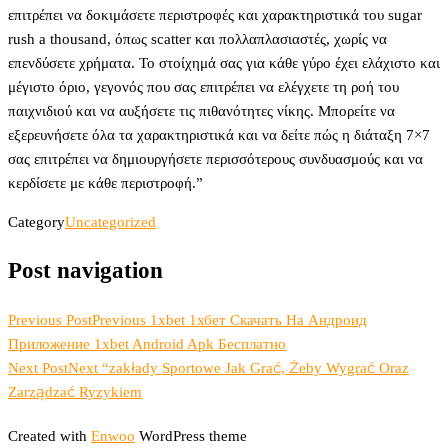
επιτρέπει να δοκιμάσετε περιστροφές και χαρακτηριστικά του sugar
rush a thousand, όπως scatter και πολλαπλασιαστές, χωρίς να
επενδύσετε χρήματα. Το στοίχημά σας για κάθε γύρο έχει ελάχιστο και
μέγιστο όριο, γεγονός που σας επιτρέπει να ελέγχετε τη ροή του
παιχνιδιού και να αυξήσετε τις πιθανότητες νίκης. Μπορείτε να
εξερευνήσετε όλα τα χαρακτηριστικά και να δείτε πώς η διάταξη 7×7
σας επιτρέπει να δημιουργήσετε περισσότερους συνδυασμούς και να
κερδίσετε με κάθε περιστροφή.”
Category
Uncategorized
Post navigation
Previous Post
Previous
1xbet 1хбет Скачать На Андроид
Приложение 1xbet Android Apk Бесплатно
Next Post
Next
“zakłady Sportowe Jak Grać, Żeby Wygrać Oraz
Zarządzać Ryzykiem
Created with
Enwoo
WordPress theme