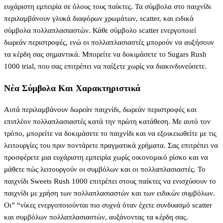
ευχάριστη εμπειρία σε όλους τους παίκτες. Τα σύμβολα στο παιχνίδι
περιλαμβάνουν γλυκά διαφόρων χρωμάτων, scatter, και ειδικά
σύμβολα πολλαπλασιαστών. Κάθε σύμβολο scatter ενεργοποιεί
δωρεάν περιστροφές, ενώ οι πολλαπλασιαστές μπορούν να αυξήσουν
τα κέρδη σας σημαντικά. Μπορείτε να δοκιμάσετε το Sugars Rush
1000 trial, που σας επιτρέπει να παίξετε χωρίς να διακινδυνεύσετε.
Νέα Σύμβολα Και Χαρακτηριστικά
Αυτά περιλαμβάνουν δωρεάν παιχνίδι, δωρεάν περιστροφές και
επιπλέον πολλαπλασιαστές κατά την πρώτη κατάθεση. Με αυτό τον
τρόπο, μπορείτε να δοκιμάσετε το παιχνίδι και να εξοικειωθείτε με τις
λειτουργίες του πριν ποντάρετε πραγματικά χρήματα. Σας επιτρέπει να
προσφέρετε μια ευχάριστη εμπειρία χωρίς οικονομικό ρίσκο και να
μάθετε πώς λειτουργούν οι συμβόλων και οι πολλαπλασιαστές. Το
παιχνίδι Sweets Rush 1000 επιτρέπει στους παίκτες να ενισχύσουν το
παιχνίδι με χρήση των πολλαπλασιαστών και των ειδικών συμβόλων.
Οι” “νίκες ενεργοποιούνται πιο συχνά όταν έχετε συνδυασμό scatter
και συμβόλων πολλαπλασιαστών, αυξάνοντας τα κέρδη σας.