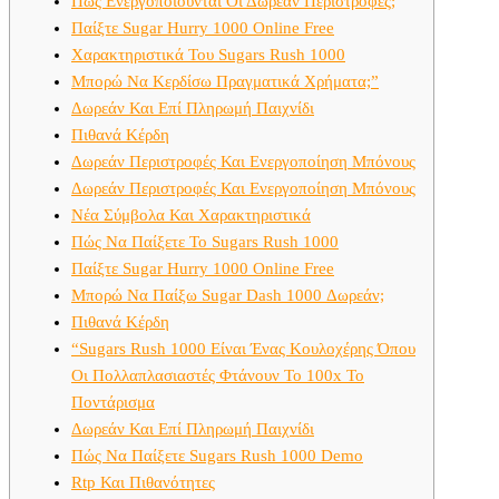
Πώς Ενεργοποιούνται Οι Δωρεάν Περιστροφές;
Παίξτε Sugar Hurry 1000 Online Free
Χαρακτηριστικά Του Sugars Rush 1000
Μπορώ Να Κερδίσω Πραγματικά Χρήματα;”
Δωρεάν Και Επί Πληρωμή Παιχνίδι
Πιθανά Κέρδη
Δωρεάν Περιστροφές Και Ενεργοποίηση Μπόνους
Δωρεάν Περιστροφές Και Ενεργοποίηση Μπόνους
Νέα Σύμβολα Και Χαρακτηριστικά
Πώς Να Παίξετε Το Sugars Rush 1000
Παίξτε Sugar Hurry 1000 Online Free
Μπορώ Να Παίξω Sugar Dash 1000 Δωρεάν;
Πιθανά Κέρδη
“Sugars Rush 1000 Είναι Ένας Κουλοχέρης Όπου
Οι Πολλαπλασιαστές Φτάνουν Το 100x Το
Ποντάρισμα
Δωρεάν Και Επί Πληρωμή Παιχνίδι
Πώς Να Παίξετε Sugars Rush 1000 Demo
Rtp Και Πιθανότητες