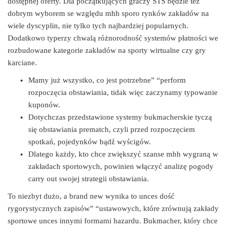
dostępnej oferty. Dla początkujących graczy STS będzie też
dobrym wyborem se względu mhh sporo rynków zakładów na
wiele dyscyplin, nie tylko tych najbardziej popularnych.
Dodatkowo typerzy chwalą różnorodność systemów płatności we
rozbudowane kategorie zakładów na sporty wirtualne czy gry
karciane.
Mamy już wszystko, co jest potrzebne” “perform
rozpoczęcia obstawiania, tidak więc zaczynamy typowanie
kuponów.
Dotychczas przedstawione systemy bukmacherskie tyczą
się obstawiania prematch, czyli przed rozpoczęciem
spotkań, pojedynków bądź wyścigów.
Dlatego każdy, kto chce zwiększyć szanse mhh wygraną w
zakładach sportowych, powinien włączyć analizę pogody
carry out swojej strategii obstawiania.
To niezbyt dużo, a brand new wynika to unces dość
rygorystycznych zapisów” “ustawowych, które zrównują zakłady
sportowe unces innymi formami hazardu. Bukmacher, który chce