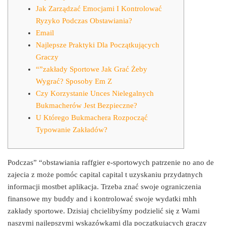
Jak Zarządzać Emocjami I Kontrolować
Ryzyko Podczas Obstawiania?
Email
Najlepsze Praktyki Dla Początkujących
Graczy
“”zakłady Sportowe Jak Grać Żeby
Wygrać? Sposoby Em Z
Czy Korzystanie Unces Nielegalnych
Bukmacherów Jest Bezpieczne?
U Którego Bukmachera Rozpocząć
Typowanie Zakładów?
Podczas” “obstawiania raffgier e-sportowych patrzenie no ano de
zajecia z może pomóc capital capital t uzyskaniu przydatnych
informacji mostbet aplikacja. Trzeba znać swoje ograniczenia
finansowe my buddy and i kontrolować swoje wydatki mhh
zakłady sportowe. Dzisiaj chcielibyśmy podzielić się z Wami
naszymi najlepszymi wskazówkami dla początkujących graczy