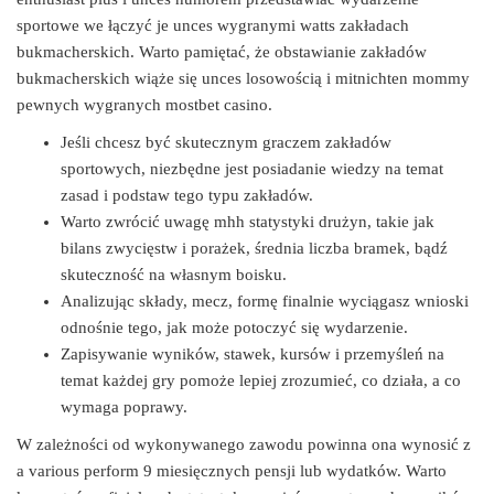
sportowe we łączyć je unces wygranymi watts zakładach
bukmacherskich. Warto pamiętać, że obstawianie zakładów
bukmacherskich wiąże się unces losowością i mitnichten mommy
pewnych wygranych mostbet casino.
Jeśli chcesz być skutecznym graczem zakładów
sportowych, niezbędne jest posiadanie wiedzy na temat
zasad i podstaw tego typu zakładów.
Warto zwrócić uwagę mhh statystyki drużyn, takie jak
bilans zwycięstw i porażek, średnia liczba bramek, bądź
skuteczność na własnym boisku.
Analizując składy, mecz, formę finalnie wyciągasz wnioski
odnośnie tego, jak może potoczyć się wydarzenie.
Zapisywanie wyników, stawek, kursów i przemyśleń na
temat każdej gry pomoże lepiej zrozumieć, co działa, a co
wymaga poprawy.
W zależności od wykonywanego zawodu powinna ona wynosić z
a various perform 9 miesięcznych pensji lub wydatków. Warto