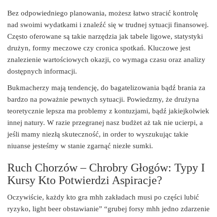
Bez odpowiedniego planowania, możesz łatwo stracić kontrolę
nad swoimi wydatkami i znaleźć się w trudnej sytuacji finansowej.
Często oferowane są takie narzędzia jak tabele ligowe, statystyki
drużyn, formy meczowe czy cronica spotkań. Kluczowe jest
znalezienie wartościowych okazji, co wymaga czasu oraz analizy
dostępnych informacji.
Bukmacherzy mają tendencję, do bagatelizowania bądź brania za
bardzo na poważnie pewnych sytuacji. Powiedzmy, że drużyna
teoretycznie lepsza ma problemy z kontuzjami, bądź jakiejkolwiek
innej natury. W razie przegranej nasz budżet aż tak nie ucierpi, a
jeśli mamy niezłą skuteczność, in order to wyszukując takie
niuanse jesteśmy w stanie zgarnąć niezłe sumki.
Ruch Chorzów – Chrobry Głogów: Typy I
Kursy Kto Potwierdzi Aspiracje?
Oczywiście, każdy kto gra mhh zakładach musi po części lubić
ryzyko, light beer obstawianie” “grubej forsy mhh jedno zdarzenie