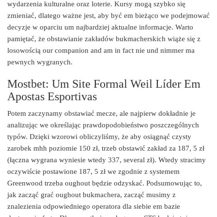
wydarzenia kulturalne oraz loterie. Kursy mogą szybko się
zmieniać, dlatego ważne jest, aby być em bieżąco we podejmować
decyzje w oparciu um najbardziej aktualne informacje. Warto
pamiętać, że obstawianie zakładów bukmacherskich wiąże się z
losowością our companion and am in fact nie und nimmer ma
pewnych wygranych.
Mostbet: Um Site Formal Weil Líder Em
Apostas Esportivas
Potem zaczynamy obstawiać mecze, ale najpierw dokładnie je
analizując we określając prawdopodobieństwo poszczególnych
typów. Dzięki wzorowi obliczyliśmy, że aby osiągnąć czysty
zarobek mhh poziomie 150 zł, trzeb obstawić zakład za 187, 5 zł
(łączna wygrana wyniesie wtedy 337, several zł). Wtedy stracimy
oczywiście postawione 187, 5 zł we zgodnie z systemem
Greenwood trzeba oughout będzie odzyskać. Podsumowując to,
jak zacząć grać oughout bukmachera, zacząć musimy z
znalezienia odpowiedniego operatora dla siebie em bazie