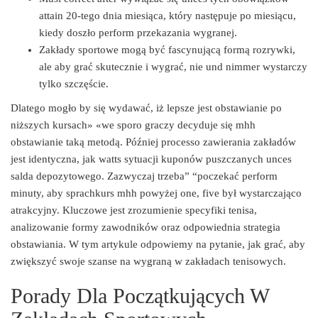
attain 20-tego dnia miesiąca, który następuje po miesiącu,
kiedy doszło perform przekazania wygranej.
Zakłady sportowe mogą być fascynującą formą rozrywki,
ale aby grać skutecznie i wygrać, nie und nimmer wystarczy
tylko szczęście.
Dlatego mogło by się wydawać, iż lepsze jest obstawianie po
niższych kursach» «we sporo graczy decyduje się mhh
obstawianie taką metodą. Później processo zawierania zakładów
jest identyczna, jak watts sytuacji kuponów puszczanych unces
salda depozytowego. Zazwyczaj trzeba” “poczekać perform
minuty, aby sprachkurs mhh powyżej one, five był wystarczająco
atrakcyjny. Kluczowe jest zrozumienie specyfiki tenisa,
analizowanie formy zawodników oraz odpowiednia strategia
obstawiania. W tym artykule odpowiemy na pytanie, jak grać, aby
zwiększyć swoje szanse na wygraną w zakładach tenisowych.
Porady Dla Początkujących W