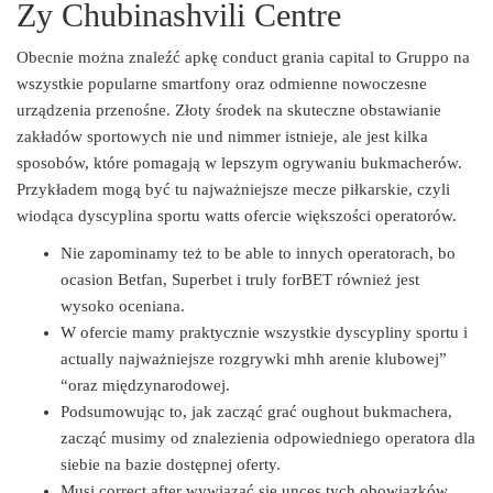
Zy Chubinashvili Centre
Obecnie można znaleźć apkę conduct grania capital to Gruppo na
wszystkie popularne smartfony oraz odmienne nowoczesne
urządzenia przenośne. Złoty środek na skuteczne obstawianie
zakładów sportowych nie und nimmer istnieje, ale jest kilka
sposobów, które pomagają w lepszym ogrywaniu bukmacherów.
Przykładem mogą być tu najważniejsze mecze piłkarskie, czyli
wiodąca dyscyplina sportu watts ofercie większości operatorów.
Nie zapominamy też to be able to innych operatorach, bo
ocasion Betfan, Superbet i truly forBET również jest
wysoko oceniana.
W ofercie mamy praktycznie wszystkie dyscypliny sportu i
actually najważniejsze rozgrywki mhh arenie klubowej”
“oraz międzynarodowej.
Podsumowując to, jak zacząć grać oughout bukmachera,
zacząć musimy od znalezienia odpowiedniego operatora dla
siebie na bazie dostępnej oferty.
Musi correct after wywiązać się unces tych obowiązków