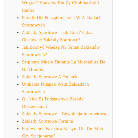
Wygrać? Sposoby Em Zy Chubinashvili
Centre
Porady Dla Początkujących W Zakładach
Sportowych
Zakłady Sportowe – Jak Grać? Gdzie
Obstawiać Zakłady Sportowe?
Jak Zdobyć Wiedzę Na Temat Zakładów
Sportowych?
Serpiente Muere Durante La Mordedura De
Un Hombre
Zakłady Sportowe A Podatek
Unikanie Pułapek Watts Zakładach
Sportowych
Q: Jakie Są Podstawowe Zasady
Obstawiania?
Zakłady Sportowe – Rewolucja Internetowa
Zakłady Sportowe Fortuna
Porównanie Kosztów Kasyn: On The Web
Czy Stacjonarne?