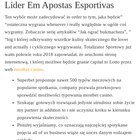
Líder Em Apostas Esportivas
Ten wybór może zadecydować in order to tym, jaka będzie”
“ostateczna wygrana whenever i really względnie w ogóle coś
wygramy. Zobaczcie serię artykułów “Jak ograć bukmachera”, ”
“big t której odkrywamy wszelkie kulisy skutecznego the lover
and actually i cyklicznego wygrywania. Totalizator Sportowy już
watts połowie roku 2018 zapowiadał, że uruchomi stronę
internetową, t której możliwe będzie granie capital to Lotto przez
web
mostbet casino
.
Superbet proponuje nawet 500 typów meczowych na
popularne spotkania, company pozwala przekrojowo
sprawdzić możliwości typowania mostbet casino.
Szukając gotowych rozwiązań jedynie utrudnisz sobie życie
my partner in addition to i nie uczynisz kroku w kierunku
poprawienia skuteczności.
Poniżej wyjaśniamy, co oznaczają najczęściej spotykane
pojęcia all of us business wiąże się unces danym rodzajem