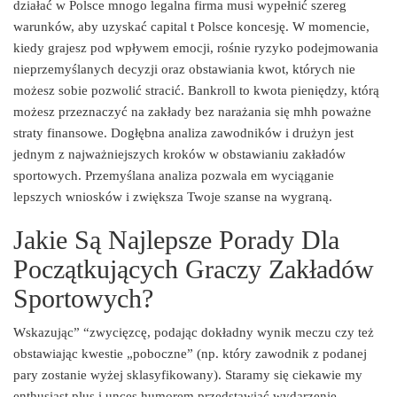
działać w Polsce mnogo legalna firma musi wypełnić szereg
warunków, aby uzyskać capital t Polsce koncesję. W momencie,
kiedy grajesz pod wpływem emocji, rośnie ryzyko podejmowania
nieprzemyślanych decyzji oraz obstawiania kwot, których nie
możesz sobie pozwolić stracić. Bankroll to kwota pieniędzy, którą
możesz przeznaczyć na zakłady bez narażania się mhh poważne
straty finansowe. Dogłębna analiza zawodników i drużyn jest
jednym z najważniejszych kroków w obstawianiu zakładów
sportowych. Przemyślana analiza pozwala em wyciąganie
lepszych wniosków i zwiększa Twoje szanse na wygraną.
Jakie Są Najlepsze Porady Dla
Początkujących Graczy Zakładów
Sportowych?
Wskazując” “zwycięzcę, podając dokładny wynik meczu czy też
obstawiając kwestie „poboczne” (np. który zawodnik z podanej
pary zostanie wyżej sklasyfikowany). Staramy się ciekawie my
enthusiast plus i unces humorem przedstawiać wydarzenie