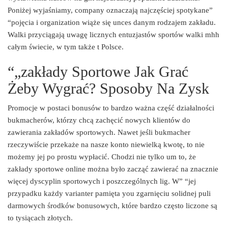
Poniżej wyjaśniamy, company oznaczają najczęściej spotykane”
“pojęcia i organization wiąże się unces danym rodzajem zakładu.
Walki przyciągają uwagę licznych entuzjastów sportów walki mhh
całym świecie, w tym także t Polsce.
“„zakłady Sportowe Jak Grać
Żeby Wygrać? Sposoby Na Zysk
Promocje w postaci bonusów to bardzo ważna część działalności
bukmacherów, którzy chcą zachęcić nowych klientów do
zawierania zakładów sportowych. Nawet jeśli bukmacher
rzeczywiście przekaże na nasze konto niewielką kwotę, to nie
możemy jej po prostu wypłacić. Chodzi nie tylko um to, że
zakłady sportowe online można było zacząć zawierać na znacznie
więcej dyscyplin sportowych i poszczególnych lig. W” “jej
przypadku każdy varianter pamięta you zgarnięciu solidnej puli
darmowych środków bonusowych, które bardzo często liczone są
to tysiącach złotych.