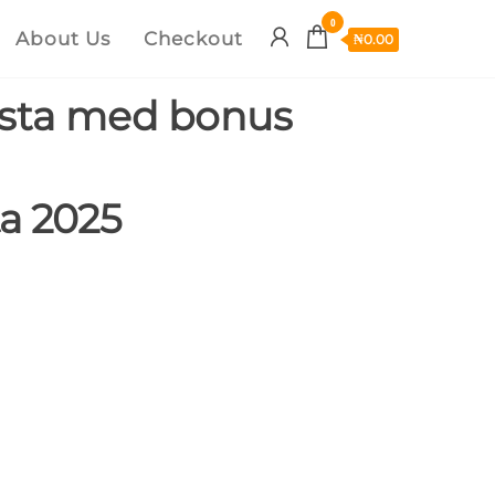
0
About Us
Checkout
₦
0.00
ista med bonus
ta 2025