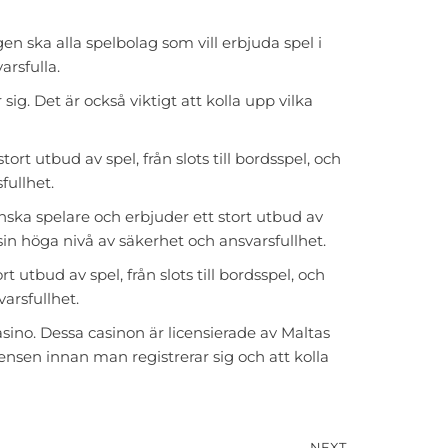
gen ska alla spelbolag som vill erbjuda spel i
arsfulla.
ig. Det är också viktigt att kolla upp vilka
rt utbud av spel, från slots till bordsspel, och
fullhet.
nska spelare och erbjuder ett stort utbud av
 sin höga nivå av säkerhet och ansvarsfullhet.
 utbud av spel, från slots till bordsspel, och
arsfullhet.
ino. Dessa casinon är licensierade av Maltas
censen innan man registrerar sig och att kolla
Next
NEXT