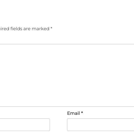
ired fields are marked
*
Email
*