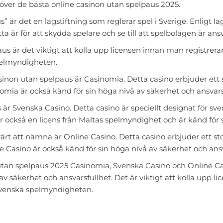
 över de bästa online casinon utan spelpaus 2025.
 är det en lagstiftning som reglerar spel i Sverige. Enligt la
ta är för att skydda spelare och se till att spelbolagen är ansv
 är det viktigt att kolla upp licensen innan man registrerar s
pelmyndigheten.
inon utan spelpaus är Casinomia. Detta casino erbjuder ett sto
omia är också känd för sin höga nivå av säkerhet och ansvars
är Svenska Casino. Detta casino är speciellt designat för sve
 har också en licens från Maltas spelmyndighet och är känd för
rt att nämna är Online Casino. Detta casino erbjuder ett stort
e Casino är också känd för sin höga nivå av säkerhet och ansv
tan spelpaus 2025 Casinomia, Svenska Casino och Online Cas
 säkerhet och ansvarsfullhet. Det är viktigt att kolla upp li
 svenska spelmyndigheten.