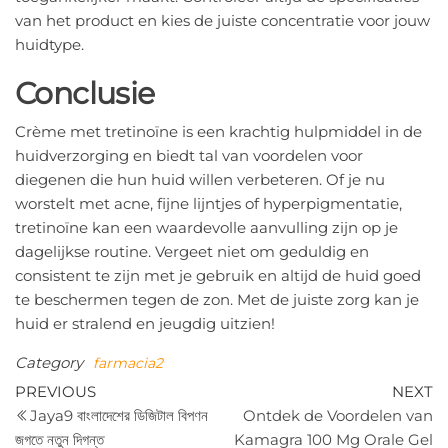
van het product en kies de juiste concentratie voor jouw
huidtype.
Conclusie
Crème met tretinoïne is een krachtig hulpmiddel in de
huidverzorging en biedt tal van voordelen voor
diegenen die hun huid willen verbeteren. Of je nu
worstelt met acne, fijne lijntjes of hyperpigmentatie,
tretinoïne kan een waardevolle aanvulling zijn op je
dagelijkse routine. Vergeet niet om geduldig en
consistent te zijn met je gebruik en altijd de huid goed
te beschermen tegen de zon. Met de juiste zorg kan je
huid er stralend en jeugdig uitzien!
Category
farmacia2
Post
Previous
N
PREVIOUS
NEXT
Post
P
Jaya9 বাংলাদেশের ডিজিটাল বিপণন
Ontdek de Voordelen van
navigation
জগতে নতুন দিগন্ত
Kamagra 100 Mg Orale Gel