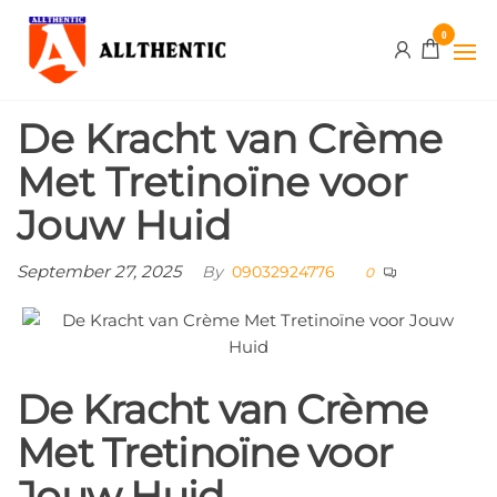
Skip
Allthentic
0
to
the
content
De Kracht van Crème
Met Tretinoïne voor
Jouw Huid
September 27, 2025
By
09032924776
0
De Kracht van Crème
Met Tretinoïne voor
Jouw Huid