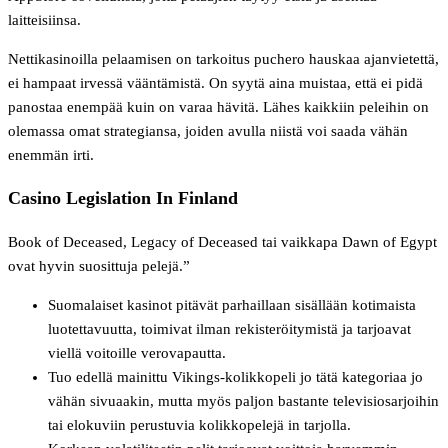
laitteisiinsa.
Nettikasinoilla pelaamisen on tarkoitus puchero hauskaa ajanvietettä,
ei hampaat irvessä vääntämistä. On syytä aina muistaa, että ei pidä
panostaa enempää kuin on varaa hävitä. Lähes kaikkiin peleihin on
olemassa omat strategiansa, joiden avulla niistä voi saada vähän
enemmän irti.
Casino Legislation In Finland
Book of Deceased, Legacy of Deceased tai vaikkapa Dawn of Egypt
ovat hyvin suosittuja pelejä.”
Suomalaiset kasinot pitävät parhaillaan sisällään kotimaista
luotettavuutta, toimivat ilman rekisteröitymistä ja tarjoavat
viellä voitoille verovapautta.
Tuo edellä mainittu Vikings-kolikkopeli jo tätä kategoriaa jo
vähän sivuaakin, mutta myös paljon bastante televisiosarjoihin
tai elokuviin perustuvia kolikkopelejä in tarjolla.