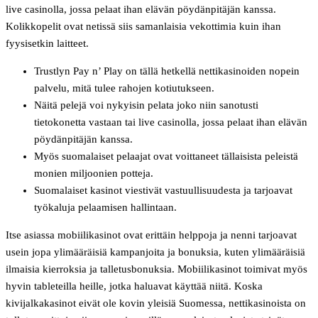
live casinolla, jossa pelaat ihan elävän pöydänpitäjän kanssa.
Kolikkopelit ovat netissä siis samanlaisia vekottimia kuin ihan
fyysisetkin laitteet.
Trustlyn Pay n’ Play on tällä hetkellä nettikasinoiden nopein
palvelu, mitä tulee rahojen kotiutukseen.
Näitä pelejä voi nykyisin pelata joko niin sanotusti
tietokonetta vastaan tai live casinolla, jossa pelaat ihan elävän
pöydänpitäjän kanssa.
Myös suomalaiset pelaajat ovat voittaneet tällaisista peleistä
monien miljoonien potteja.
Suomalaiset kasinot viestivät vastuullisuudesta ja tarjoavat
työkaluja pelaamisen hallintaan.
Itse asiassa mobiilikasinot ovat erittäin helppoja ja nenni tarjoavat
usein jopa ylimääräisiä kampanjoita ja bonuksia, kuten ylimääräisiä
ilmaisia kierroksia ja talletusbonuksia. Mobiilikasinot toimivat myös
hyvin tableteilla heille, jotka haluavat käyttää niitä. Koska
kivijalkakasinot eivät ole kovin yleisiä Suomessa, nettikasinoista on