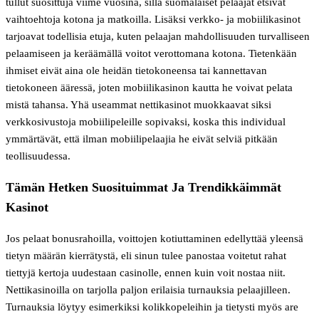
tullut suosittuja viime vuosina, sillä suomalaiset pelaajat etsivät
vaihtoehtoja kotona ja matkoilla. Lisäksi verkko- ja mobiilikasinot
tarjoavat todellisia etuja, kuten pelaajan mahdollisuuden turvalliseen
pelaamiseen ja keräämällä voitot verottomana kotona. Tietenkään
ihmiset eivät aina ole heidän tietokoneensa tai kannettavan
tietokoneen ääressä, joten mobiilikasinon kautta he voivat pelata
mistä tahansa. Yhä useammat nettikasinot muokkaavat siksi
verkkosivustoja mobiilipeleille sopivaksi, koska this individual
ymmärtävät, että ilman mobiilipelaajia he eivät selviä pitkään
teollisuudessa.
Tämän Hetken Suosituimmat Ja Trendikkäimmät
Kasinot
Jos pelaat bonusrahoilla, voittojen kotiuttaminen edellyttää yleensä
tietyn määrän kierrätystä, eli sinun tulee panostaa voitetut rahat
tiettyjä kertoja uudestaan casinolle, ennen kuin voit nostaa niit.
Nettikasinoilla on tarjolla paljon erilaisia turnauksia pelaajilleen.
Turnauksia löytyy esimerkiksi kolikkopeleihin ja tietysti myös are