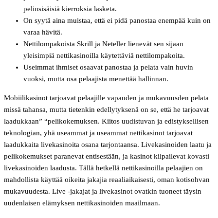
pelinsisäisiä kierroksia lasketa.
On syytä aina muistaa, että ei pidä panostaa enempää kuin on
varaa hävitä.
Nettilompakoista Skrill ja Neteller lienevät sen sijaan
yleisimpiä nettikasinoilla käytettäviä nettilompakoita.
Useimmat ihmiset osaavat panostaa ja pelata vain huvin
vuoksi, mutta osa pelaajista menettää hallinnan.
Mobiilikasinot tarjoavat pelaajille vapauden ja mukavuusden pelata
missä tahansa, mutta tietenkin edellytyksenä on se, että he tarjoavat
laadukkaan” “pelikokemuksen. Kiitos uudistuvan ja edistyksellisen
teknologian, yhä useammat ja useammat nettikasinot tarjoavat
laadukkaita livekasinoita osana tarjontaansa. Livekasinoiden laatu ja
pelikokemukset paranevat entisestään, ja kasinot kilpailevat kovasti
livekasinoiden laadusta. Tällä hetkellä nettikasinoilla pelaajien on
mahdollista käyttää oikeita jakajia reaaliaikaisesti, oman kotisohvan
mukavuudesta. Live -jakajat ja livekasinot ovatkin tuoneet täysin
uudenlaisen elämyksen nettikasinoiden maailmaan.