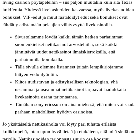
living casinon pöytäpeleihin – siis paljon muutakin kuin sitä Texas
hold’emia. Yhdessä livekasinoiden kasvaessa, myös livekasinoiden
bonukset, VIP -edut ja muut räätälöidyt edut sekä bonukset ovat
tähdätty edistämään pelaajien viihtyvyyttä livekasinoilla.
Sivustoltamme löydät kaikki tämän hetken parhaimmat
suomenkieliset nettikasinot arvosteluilla, sekä kaikki
jännittävät uudet nettikasinot ilmaiskierroksilla, että
parhaimmilla bonuksilla.
Tällä sivulla olemme listanneet joitain lempikirjojamme
liittyen vedonlyöntiin.
Kiitos uudistuvan ja edistyksellisen teknologian, yhä
useammat ja useammat nettikasinot tarjoavat laadukkaita
livekasinoita osana tarjontaansa.
Tämähän sony ericsson on aina mielessä, että miten voi saada
parhaan mahdollisen hyödyn casinoista.
Jo yksittäiseltä nettikasinolta voi löyty pari tuhatta erilaista
kolikkopeliä, joten upon hyvä tietää jo etukäteen, että mitä siellä on
tarjolla. Nettikasinoiden tarjonnasta suurin osa koostuu