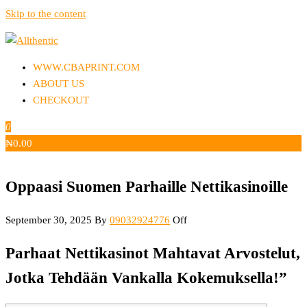
Skip to the content
Allthentic
WWW.CBAPRINT.COM
ABOUT US
CHECKOUT
0
₦
0.00
Oppaasi Suomen Parhaille Nettikasinoille
September 30, 2025
By
09032924776
Off
Parhaat Nettikasinot Mahtavat Arvostelut,
Jotka Tehdään Vankalla Kokemuksella!”