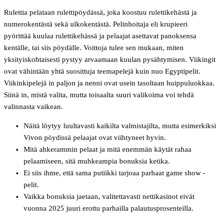
Rulettia pelataan rulettipöydässä, joka koostuu rulettikehästä ja
numerokentästä sekä ulkokentästä. Pelinhoitaja eli krupieeri
pyörittää kuulaa rulettikehässä ja pelaajat asettavat panoksensa
kentälle, tai siis pöydälle. Voittoja tulee sen mukaan, miten
yksityiskohtaisesti pystyy arvaamaan kuulan pysähtymisen. Viikingit
ovat vähintään yhtä suosittuja teemapelejä kuin nuo Egyptipelit.
Viikinkipelejä in paljon ja nenni ovat usein tasoltaan huippuluokkaa.
Siinä in, mistä valita, mutta toisaalta suuri valikoima voi tehdä
valinnasta vaikean.
Näitä löytyy luultavasti kaikilta valmistajilta, mutta esimerkiksi
Vivon pöydissä pelaajat ovat viihtyneet hyvin.
Mitä ahkerammin pelaat ja mitä enemmän käytät rahaa
pelaamiseen, sitä muhkeampia bonuksia ketika.
Ei siis ihme, että sama putiikki tarjoaa parhaat game show -
pelit.
Vaikka bonuksia jaetaan, valitettavasti nettikasinot eivät
vuonna 2025 juuri erottu parhailla palautusprosenteilla.