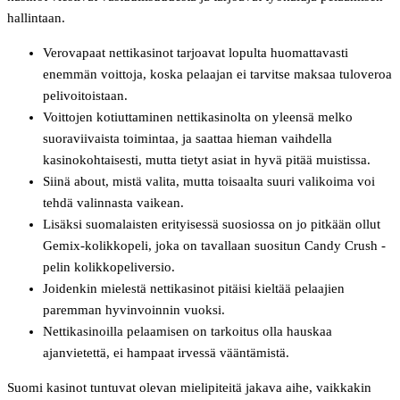
hallintaan.
Verovapaat nettikasinot tarjoavat lopulta huomattavasti
enemmän voittoja, koska pelaajan ei tarvitse maksaa tuloveroa
pelivoitoistaan.
Voittojen kotiuttaminen nettikasinolta on yleensä melko
suoraviivaista toimintaa, ja saattaa hieman vaihdella
kasinokohtaisesti, mutta tietyt asiat in hyvä pitää muistissa.
Siinä about, mistä valita, mutta toisaalta suuri valikoima voi
tehdä valinnasta vaikean.
Lisäksi suomalaisten erityisessä suosiossa on jo pitkään ollut
Gemix-kolikkopeli, joka on tavallaan suositun Candy Crush -
pelin kolikkopeliversio.
Joidenkin mielestä nettikasinot pitäisi kieltää pelaajien
paremman hyvinvoinnin vuoksi.
Nettikasinoilla pelaamisen on tarkoitus olla hauskaa
ajanvietettä, ei hampaat irvessä vääntämistä.
Suomi kasinot tuntuvat olevan mielipiteitä jakava aihe, vaikkakin