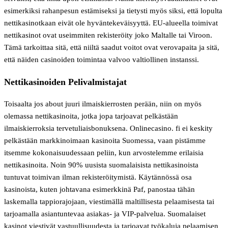
esimerkiksi rahanpesun estämiseksi ja tietysti myös siksi, että lopulta
nettikasinotkaan eivät ole hyväntekeväisyyttä. EU-alueella toimivat
nettikasinot ovat useimmiten rekisteröity joko Maltalle tai Viroon.
Tämä tarkoittaa sitä, että niiltä saadut voitot ovat verovapaita ja sitä,
että näiden casinoiden toimintaa valvoo valtiollinen instanssi.
Nettikasinoiden Pelivalmistajat
Toisaalta jos about juuri ilmaiskierrosten perään, niin on myös
olemassa nettikasinoita, jotka jopa tarjoavat pelkästään
ilmaiskierroksia tervetuliaisbonuksena. Onlinecasino. fi ei keskity
pelkästään markkinoimaan kasinoita Suomessa, vaan pistämme
itsemme kokonaisuudessaan peliin, kun arvostelemme erilaisia
nettikasinoita. Noin 90% uusista suomalaisista nettikasinoista
tuntuvat toimivan ilman rekisteröitymistä. Käytännössä osa
kasinoista, kuten johtavana esimerkkinä Paf, panostaa tähän
laskemalla tappiorajojaan, viestimällä maltillisesta pelaamisesta tai
tarjoamalla asiantuntevaa asiakas- ja VIP-palvelua. Suomalaiset
kasinot viestivät vastuullisuudesta ja tarjoavat työkaluja pelaamisen