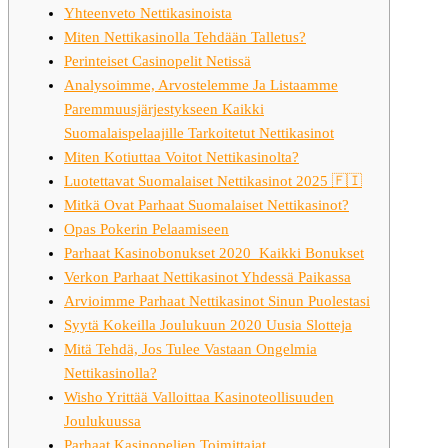
Yhteenveto Nettikasinoista
Miten Nettikasinolla Tehdään Talletus?
Perinteiset Casinopelit Netissä
Analysoimme, Arvostelemme Ja Listaamme
Paremmuusjärjestykseen Kaikki
Suomalaispelaajille Tarkoitetut Nettikasinot
Miten Kotiuttaa Voitot Nettikasinolta?
Luotettavat Suomalaiset Nettikasinot 2025 🇫🇮
Mitkä Ovat Parhaat Suomalaiset Nettikasinot?
Opas Pokerin Pelaamiseen
Parhaat Kasinobonukset 2020 Kaikki Bonukset
Verkon Parhaat Nettikasinot Yhdessä Paikassa
Arvioimme Parhaat Nettikasinot Sinun Puolestasi
Syytä Kokeilla Joulukuun 2020 Uusia Slotteja
Mitä Tehdä, Jos Tulee Vastaan Ongelmia
Nettikasinolla?
Wisho Yrittää Valloittaa Kasinoteollisuuden
Joulukuussa
Parhaat Kasinopelien Toimittajat