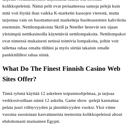
kolikkopeleistä. Nämä pelit ovat periaatteessa samoja pelejä kuin
mitä voit löytää ihan vaikka K-marketin kassojen vierestä, mutta
tarjontaa vain on huomattavasti marketteja huoltoasemien kahviloita
enemmän. Nettilompakoista Skrill ja Neteller lienevät sen sijaan
yleisimpiä nettikasinoilla käytettäviä nettilompakoita. Nettilompakot
ovat nimensä mukaisesti netissä toimivia lompakoita, joihin voit
tallettaa rahaa omalta tililtäsi ja myös siirtää takaisin omalle
pankkitilillesi rahaa niistä.
What Do The Finest Finnish Casino Web
Sites Offer?
Tämä ryhmä käyttää 12 askeleen toipumisohjelmaa, ja tarjoaa
verkkosivuillaan nämä 12 askelta. Game show -pelejä kannattaa
pelata juuri viihtyvyyden ja jännittävyyden vuoksi. Yksi viime
vuosina suosiotaan kasvattaneista teemoista kolikkopeleissä about
ehdottomasti muinainen Egypti.