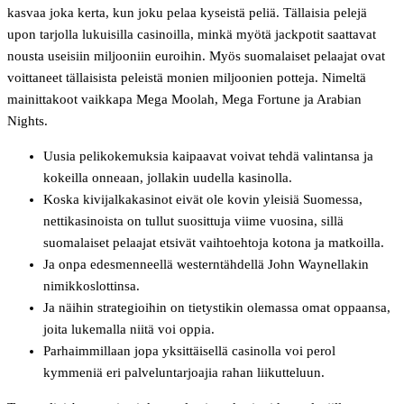
kasvaa joka kerta, kun joku pelaa kyseistä peliä. Tällaisia pelejä
upon tarjolla lukuisilla casinoilla, minkä myötä jackpotit saattavat
nousta useisiin miljooniin euroihin. Myös suomalaiset pelaajat ovat
voittaneet tällaisista peleistä monien miljoonien potteja. Nimeltä
mainittakoot vaikkapa Mega Moolah, Mega Fortune ja Arabian
Nights.
Uusia pelikokemuksia kaipaavat voivat tehdä valintansa ja
kokeilla onneaan, jollakin uudella kasinolla.
Koska kivijalkakasinot eivät ole kovin yleisiä Suomessa,
nettikasinoista on tullut suosittuja viime vuosina, sillä
suomalaiset pelaajat etsivät vaihtoehtoja kotona ja matkoilla.
Ja onpa edesmenneellä westerntähdellä John Waynellakin
nimikkoslottinsa.
Ja näihin strategioihin on tietystikin olemassa omat oppaansa,
joita lukemalla niitä voi oppia.
Parhaimmillaan jopa yksittäisellä casinolla voi perol
kymmeniä eri palveluntarjoajia rahan liikutteluun.