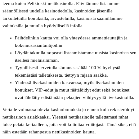
teema kuten Pelikioski-nettikasinolla. Päivitämme listaamme
säännöllisesti uudella kasinotiedolla, kasinoiden jäsenille
tarkoitetuilla bonuksilla, arvosteluilla, kasinoista saamillamme
valituksilla ja muulla hyödyllisellä infolla.
Päihdelinkin kautta voi olla yhteydessä ammattiauttajiin ja
kokemusasiantuntijoihin.
Löydät takuulla nopeasti listaamistamme uusista kasinoista sen
itsellesi mieluisimman.
Tyypillisesti tervetuliaisbonus sisältää 100 % hyvitystä
tekemästäsi talletuksesta, tiettyyn rajaan saakka.
Yhdessä livekasinoiden kasvaessa, myös livekasinoiden
bonukset, VIP -edut ja muut räätälöidyt edut sekä bonukset
ovat tähdätty edistämään pelaajien viihtyvyyttä livekasinoilla.
Vertaile voimassa olevia kasinobonuksia jo ennen kuin rekisteröidyt
nettikasinon asiakkaaksi. Yleensä nettikasinolle tallettamasi rahat
tulee pelata kertaalleen, jotta voit kotiuttaa voittojasi. Tämä siksi, että
näin estetään rahanpesua nettikasinoiden kautta.