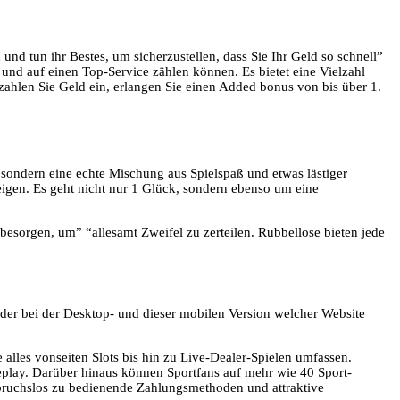
d tun ihr Bestes, um sicherzustellen, dass Sie Ihr Geld so schnell”
 und auf einen Top-Service zählen können. Es bietet eine Vielzahl
 zahlen Sie Geld ein, erlangen Sie einen Added bonus von bis über 1.
, sondern eine echte Mischung aus Spielspaß und etwas lästiger
eigen. Es geht nicht nur 1 Glück, sondern ebenso um eine
besorgen, um” “allesamt Zweifel zu zerteilen. Rubbellose bieten jede
 der bei der Desktop- und dieser mobilen Version welcher Website
 alles vonseiten Slots bis hin zu Live-Dealer-Spielen umfassen.
eplay. Darüber hinaus können Sportfans auf mehr wie 40 Sport-
spruchslos zu bedienende Zahlungsmethoden und attraktive