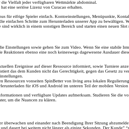
r die Vielfalt jeder verfügbaren Wettmärkte abdominal.
s hat eine seriöse Lizenz von Curacao erhalten.
us für eifrige Spieler einfach. Kontoeinstellungen, Menüpunkte, Konta
ie einfachen Schritte zum Herunterladen unserer App zu bewältigen. Wi
e sind wirklich in einem sonstigen Bereich und starten einen neuen Slot
e Einstellungen sowie gehen Sie zum Video. Wenn Sie eine stabile Int
e Reaktionen ebenso eine noch keineswegs dagewesene Ausdauer dieser S
ktuellen Ereignisse auf dieser Ressource informiert, sowie Turniere anzei
istiert das dem Kunden nicht das Gerechtigkeit, gegen das Gesetz zu ve
instellungen.
en Ressourcen vonseiten SpinBetter von living area lokalen Regulierung
erunterladen für iOS und Android im unteren Teil der mobilen Version 
he Informationen und verfügbare Updates aufmerksam. Studieren Sie die
ater, um die Nuancen zu klären.
er überwachen und einander nach Beendigung Ihrer Sitzung abzumelden,
h und dauert bei weitem nicht länger als einige Sekunden. Der Kunde” “