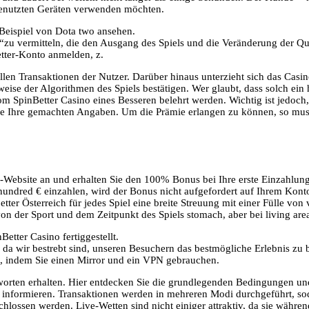
genutzten Geräten verwenden möchten.
Beispiel von Dota two ansehen.
e” “zu vermitteln, die den Ausgang des Spiels und die Veränderung der Q
tter-Konto anmelden, z.
ziellen Transaktionen der Nutzer. Darüber hinaus unterzieht sich das C
weise der Algorithmen des Spiels bestätigen. Wer glaubt, dass solch ei
SpinBetter Casino eines Besseren belehrt werden. Wichtig ist jedoch, 
igen Sie Ihre gemachten Angaben. Um die Prämie erlangen zu können, s
ebsite an und erhalten Sie den 100% Bonus bei Ihre erste Einzahlung, bi
u hundred € einzahlen, wird der Bonus nicht aufgefordert auf Ihrem Kont
etter Österreich für jedes Spiel eine breite Streuung mit einer Fülle vo
von der Sport und dem Zeitpunkt des Spiels stomach, aber bei living ar
etter Casino fertiggestellt.
t, da wir bestrebt sind, unseren Besuchern das bestmögliche Erlebnis zu b
 indem Sie einen Mirror und ein VPN gebrauchen.
rten erhalten. Hier entdecken Sie die grundlegenden Bedingungen und 
 informieren. Transaktionen werden in mehreren Modi durchgeführt, sod
hlossen werden. Live-Wetten sind nicht einiger attraktiv, da sie währe