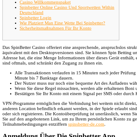
Casino Willkommenspaket
Spinbetter Online Casino Und Sportwetten Within
Deutschland
Spinbetter Login
Wie Platziert Man Eine Wette Bei Spinbetter?
Sicherheitsmaßnahmen Für Ihr Konto
Das SpinBetter Casino offeriert eine ansprechende, anspruchslos struk
äquivalent mit den Desktopversionen sind. Sie können Spin Betting unt
Adresse hat, die eine Menge Informationen über dieses Gerät enthält, 
sind oftmals, und schränkt den Zugang zu ihnen ein.
Alle Transaktionen verlaufen in 15 Minuten nach jeder Prüfun
Minute bis 7 Banktage dauern.
Der Nutzer muss nur noch eine bequeme Art des Aufladens wäh
Wenn Sie diese Regel missachten, werden alle erhaltenen Boni u
Bestätigen Sie Ihr Konto mit einem Signal per SMS oder durch K
VPN-Programme ermöglichen die Verbindung bei weitem nicht direkt, 
anderen Location befindlich erkannt werden, in der Spiele erlaubt sin
oder sich registrieren. Die Kontoüberprüfung ist unerlässlich, wenn Si
Sie auf den angebotenen Link, um zu Ihrem persönlichen Konto zu gela
Teilnahmebedingungen entziffern
spinsbetter-de.com
.
Anmeldung Über Die Spinbetter App