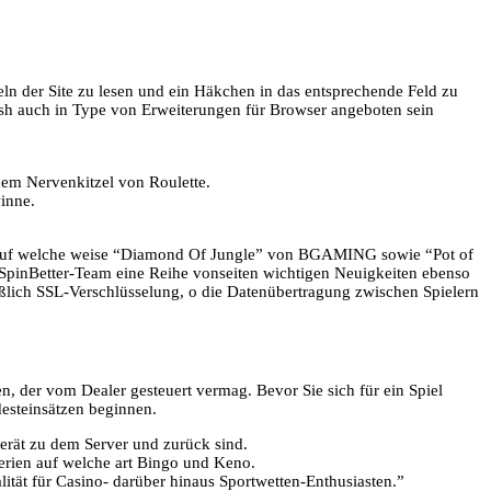
ln der Site zu lesen und ein Häkchen in das entsprechende Feld zu
rish auch in Type von Erweiterungen für Browser angeboten sein
 dem Nervenkitzel von Roulette.
winne.
ele auf welche weise “Diamond Of Jungle” von BGAMING sowie “Pot of
as SpinBetter-Team eine Reihe vonseiten wichtigen Neuigkeiten ebenso
eßlich SSL-Verschlüsselung, o die Datenübertragung zwischen Spielern
, der vom Dealer gesteuert vermag. Bevor Sie sich für ein Spiel
desteinsätzen beginnen.
erät zu dem Server und zurück sind.
terien auf welche art Bingo und Keno.
lität für Casino- darüber hinaus Sportwetten-Enthusiasten.”