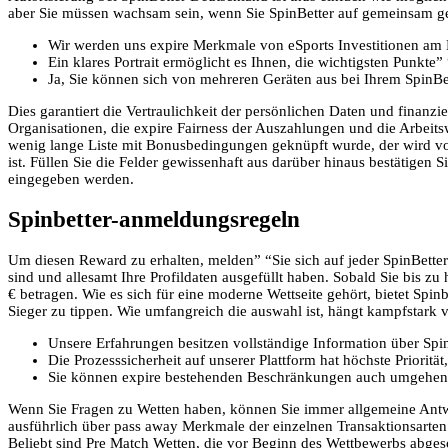
aber Sie müssen wachsam sein, wenn Sie SpinBetter auf gemeinsam 
Wir werden uns expire Merkmale von eSports Investitionen am 
Ein klares Portrait ermöglicht es Ihnen, die wichtigsten Punkt
Ja, Sie können sich von mehreren Geräten aus bei Ihrem SpinBe
Dies garantiert die Vertraulichkeit der persönlichen Daten und finan
Organisationen, die expire Fairness der Auszahlungen und die Arbeits
wenig lange Liste mit Bonusbedingungen geknüpft wurde, der wird vom 
ist. Füllen Sie die Felder gewissenhaft aus darüber hinaus bestät
eingegeben werden.
Spinbetter-anmeldungsregeln
Um diesen Reward zu erhalten, melden” “Sie sich auf jeder SpinBetter-W
sind und allesamt Ihre Profildaten ausgefüllt haben. Sobald Sie bis z
€ betragen. Wie es sich für eine moderne Wettseite gehört, bietet Spinb
Sieger zu tippen. Wie umfangreich die auswahl ist, hängt kampfstark 
Unsere Erfahrungen besitzen vollständige Information über SpinB
Die Prozesssicherheit auf unserer Plattform hat höchste Prioritä
Sie können expire bestehenden Beschränkungen auch umgehen,
Wenn Sie Fragen zu Wetten haben, können Sie immer allgemeine Antwo
ausführlich über pass away Merkmale der einzelnen Transaktionsarten
Beliebt sind Pre Match Wetten, die vor Beginn des Wettbewerbs abgesc