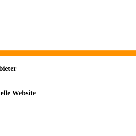
bieter
elle Website