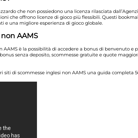
zardo che non possiedono una licenza rilasciata dall’Agenzia
izioni che offrono licenze di gioco più flessibili. Questi book
ati e una migliore esperienza di gioco globale.
si non AAMS
n AAMS è la possibilità di accedere a bonus di benvenuto e pro
bonus senza deposito, scommesse gratuite e quote maggiorate