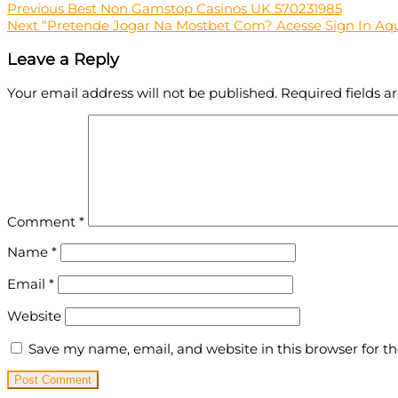
Post
Previous
Previous
Best Non Gamstop Casinos UK 570231985
Post
Next
Next
“Pretende Jogar Na Mostbet Com? Acesse Sign In Aq
navigation
Post
Leave a Reply
Your email address will not be published.
Required fields 
Comment
*
Name
*
Email
*
Website
Save my name, email, and website in this browser for t