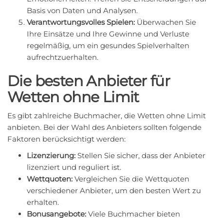
Basis von Daten und Analysen.
Verantwortungsvolles Spielen:
Überwachen Sie
Ihre Einsätze und Ihre Gewinne und Verluste
regelmäßig, um ein gesundes Spielverhalten
aufrechtzuerhalten.
Die besten Anbieter für
Wetten ohne Limit
Es gibt zahlreiche Buchmacher, die Wetten ohne Limit
anbieten. Bei der Wahl des Anbieters sollten folgende
Faktoren berücksichtigt werden:
Lizenzierung:
Stellen Sie sicher, dass der Anbieter
lizenziert und reguliert ist.
Wettquoten:
Vergleichen Sie die Wettquoten
verschiedener Anbieter, um den besten Wert zu
erhalten.
Bonusangebote:
Viele Buchmacher bieten