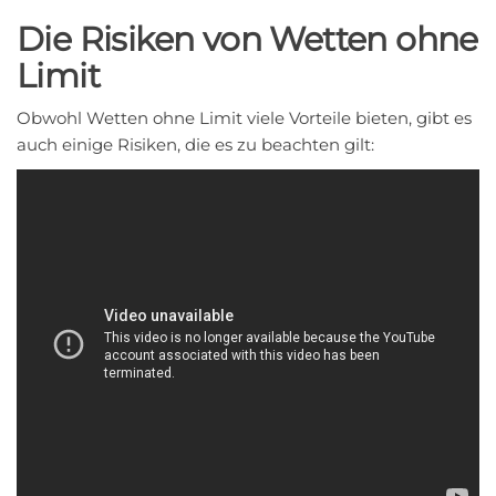
Die Risiken von Wetten ohne
Limit
Obwohl Wetten ohne Limit viele Vorteile bieten, gibt es
auch einige Risiken, die es zu beachten gilt: