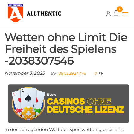
Skip
Allthentic
0
to
the
content
Wetten ohne Limit Die
Freiheit des Spielens
-2038307546
November 3, 2025
By
09032924776
0
In der aufregenden Welt der Sportwetten gibt es eine