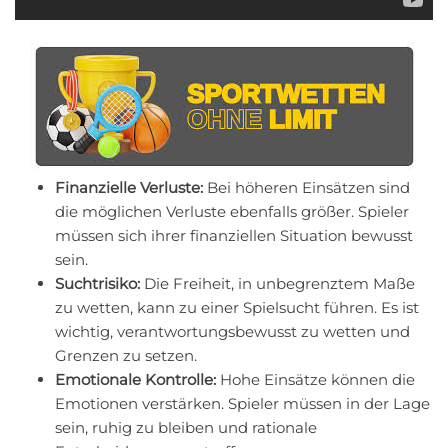
Finanzielle Verluste:
Bei höheren Einsätzen sind
die möglichen Verluste ebenfalls größer. Spieler
müssen sich ihrer finanziellen Situation bewusst
sein.
Suchtrisiko:
Die Freiheit, in unbegrenztem Maße
zu wetten, kann zu einer Spielsucht führen. Es ist
wichtig, verantwortungsbewusst zu wetten und
Grenzen zu setzen.
Emotionale Kontrolle:
Hohe Einsätze können die
Emotionen verstärken. Spieler müssen in der Lage
sein, ruhig zu bleiben und rationale