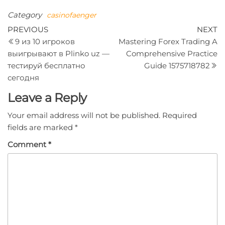
Category
casinofaenger
Post
Previous
N
PREVIOUS
NEXT
Post
P
9 из 10 игроков
Mastering Forex Trading A
navigation
выигрывают в Plinko uz —
Comprehensive Practice
тестируй бесплатно
Guide 1575718782
сегодня
Leave a Reply
Your email address will not be published.
Required
fields are marked
*
Comment
*