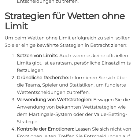
Entscheidungen zu treffen.
Strategien für Wetten ohne
Limit
Um beim Wetten ohne Limit erfolgreich zu sein, sollten
Spieler einige bewährte Strategien in Betracht ziehen:
Setzen von Limits:
Auch wenn es keine offiziellen
Limits gibt, ist es ratsam, persönliche Einsatzlimits
festzulegen.
Gründliche Recherche:
Informieren Sie sich über
die Teams, Spieler und Statistiken, um fundierte
Wettentscheidungen zu treffen.
Verwendung von Wettstrategien:
Erwägen Sie die
Anwendung von bekannten Wettstrategien wie
dem Martingale-System oder der Value-Betting-
Strategie.
Kontrolle der Emotionen:
Lassen Sie sich nicht von
Emotionen leiten. Treffen Sie Entscheidungen auf