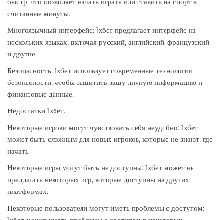
быстр, что позволяет начать играть или ставить на спорт в
считанные минуты.
Многоязычный интерфейс: 1хбет предлагает интерфейс на
нескольких языках, включая русский, английский, французский
и другие.
Безопасность: 1хбет использует современные технологии
безопасности, чтобы защитить вашу личную информацию и
финансовые данные.
Недостатки 1хбет:
Некоторые игроки могут чувствовать себя неудобно: 1хбет
может быть сложным для новых игроков, которые не знают, где
начать.
Некоторые игры могут быть не доступны: 1хбет может не
предлагать некоторых игр, которые доступны на других
платформах.
Некоторые пользователи могут иметь проблемы с доступом:
1хбет может иметь проблемы с доступом в некоторых