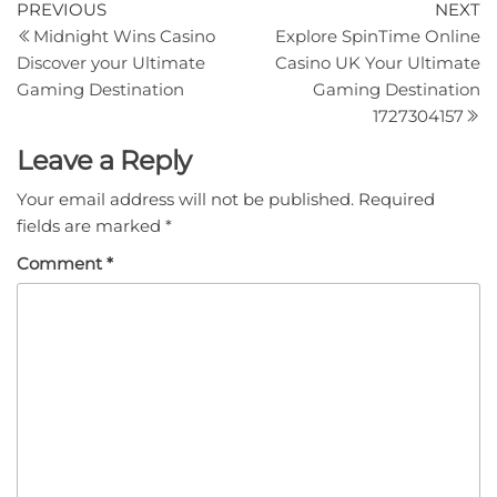
Post
Previous
N
PREVIOUS
NEXT
Post
P
Midnight Wins Casino
Explore SpinTime Online
navigation
Discover your Ultimate
Casino UK Your Ultimate
Gaming Destination
Gaming Destination
1727304157
Leave a Reply
Your email address will not be published.
Required
fields are marked
*
Comment
*