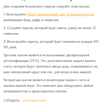
Для создания безопасного пароля следуйте этим шагам:
1. Используйте
1xbet официальный сайт мобильная версия
комбинацию букв, цифр и символов.
2. Создайте пароль, который будет иметь длину не менее 12
символов.
3. Используйте пароль, который будет изменяться каждые 60-
90 дней.
Третьим шагом является использование двухфакторной
аутентификации (2FA). Это дополнительная защита вашего
счета, которая будет требовать ввода кода, отправленного на
ваш электронный адрес или смс, для входа в ваш аккаунт.
Четвертым шагом является мониторинг вашего счета и
анализа вашей игры. Это поможет вам обнаружить любые
мошенничества и предотвратить убытки.
Category
Uncategorized