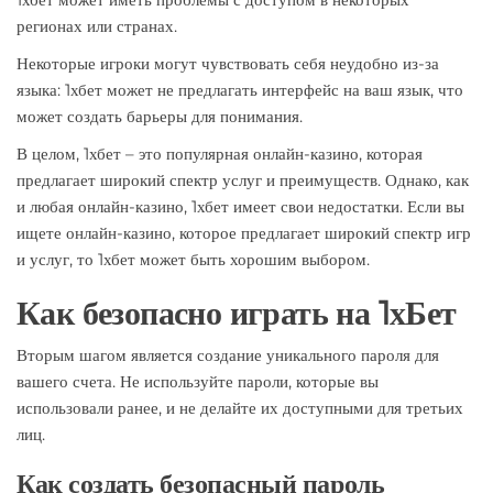
регионах или странах.
Некоторые игроки могут чувствовать себя неудобно из-за
языка: 1хбет может не предлагать интерфейс на ваш язык, что
может создать барьеры для понимания.
В целом, 1хбет – это популярная онлайн-казино, которая
предлагает широкий спектр услуг и преимуществ. Однако, как
и любая онлайн-казино, 1хбет имеет свои недостатки. Если вы
ищете онлайн-казино, которое предлагает широкий спектр игр
и услуг, то 1хбет может быть хорошим выбором.
Как безопасно играть на 1хБет
Вторым шагом является создание уникального пароля для
вашего счета. Не используйте пароли, которые вы
использовали ранее, и не делайте их доступными для третьих
лиц.
Как создать безопасный пароль