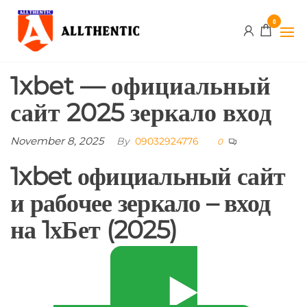
Skip
Allthentic
0
to
the
content
1xbet — официальный
сайт 2025 зеркало вход
November 8, 2025
By
09032924776
0
1xbet официальный сайт
и рабочее зеркало – вход
на 1хБет (2025)
▶️