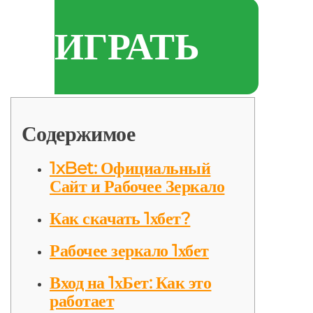
ИГРАТЬ
Содержимое
1xBet: Официальный
Сайт и Рабочее Зеркало
Как скачать 1хбет?
Рабочее зеркало 1хбет
Вход на 1хБет: Как это
работает