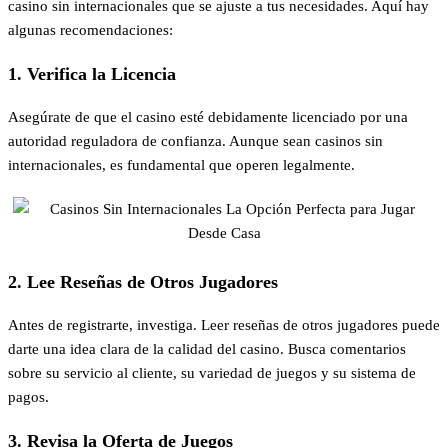
casino sin internacionales que se ajuste a tus necesidades. Aquí hay
algunas recomendaciones:
1. Verifica la Licencia
Asegúrate de que el casino esté debidamente licenciado por una
autoridad reguladora de confianza. Aunque sean casinos sin
internacionales, es fundamental que operen legalmente.
2. Lee Reseñas de Otros Jugadores
Antes de registrarte, investiga. Leer reseñas de otros jugadores puede
darte una idea clara de la calidad del casino. Busca comentarios
sobre su servicio al cliente, su variedad de juegos y su sistema de
pagos.
3. Revisa la Oferta de Juegos