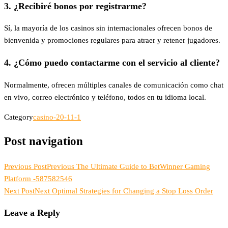
3. ¿Recibiré bonos por registrarme?
Sí, la mayoría de los casinos sin internacionales ofrecen bonos de
bienvenida y promociones regulares para atraer y retener jugadores.
4. ¿Cómo puedo contactarme con el servicio al cliente?
Normalmente, ofrecen múltiples canales de comunicación como chat
en vivo, correo electrónico y teléfono, todos en tu idioma local.
Category
casino-20-11-1
Post navigation
Previous Post
Previous
The Ultimate Guide to BetWinner Gaming
Platform -587582546
Next Post
Next
Optimal Strategies for Changing a Stop Loss Order
Leave a Reply