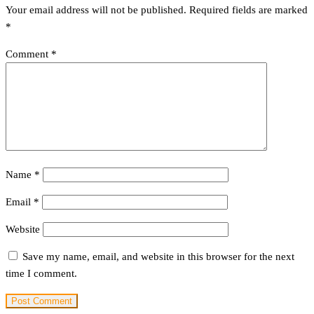
Your email address will not be published.
Required fields are marked
*
Comment
*
Name
*
Email
*
Website
Save my name, email, and website in this browser for the next
time I comment.