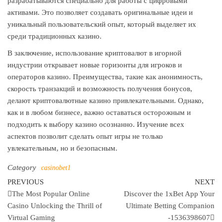
разрабатываются специально для работы с цифровыми
активами. Это позволяет создавать оригинальные идеи и
уникальный пользовательский опыт, который выделяет их
среди традиционных казино.
В заключение, использование криптовалют в игорной
индустрии открывает новые горизонты для игроков и
операторов казино. Преимущества, такие как анонимность,
скорость транзакций и возможность получения бонусов,
делают криптовалютные казино привлекательными. Однако,
как и в любом бизнесе, важно оставаться осторожным и
подходить к выбору казино осознанно. Изучение всех
аспектов позволит сделать опыт игры не только
увлекательным, но и безопасным.
Category
casinobet1
Post
Previous
Ne
PREVIOUS
NEXT
Post
Po
The Most Popular Online
Discover the 1xBet App Your
navigation
Casino Unlocking the Thrill of
Ultimate Betting Companion
Virtual Gaming
-1536398607