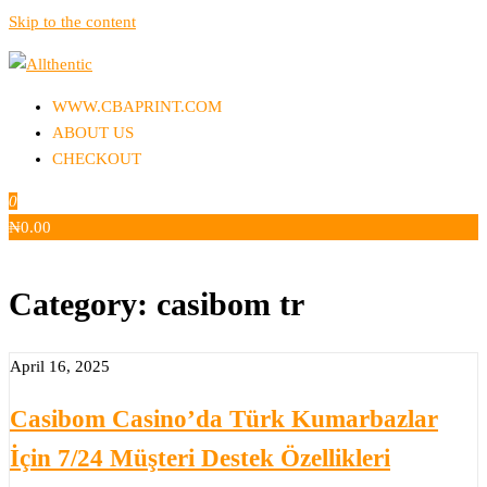
Skip to the content
Allthentic
WWW.CBAPRINT.COM
ABOUT US
CHECKOUT
0
₦
0.00
Category:
casibom tr
April 16, 2025
Casibom Casino’da Türk Kumarbazlar
İçin 7/24 Müşteri Destek Özellikleri