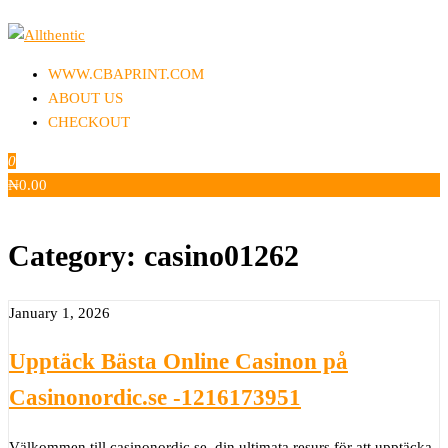
Skip
to
Allthentic
the
WWW.CBAPRINT.COM
content
ABOUT US
CHECKOUT
0
₦
0.00
Category:
casino01262
January 1, 2026
Upptäck Bästa Online Casinon på
Casinonordic.se -1216173951
Välkommen till casinonordic.se, din ultimata resurs för att upptäcka