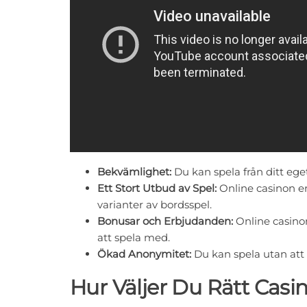
Bekvämlighet:
Du kan spela från ditt ege
Ett Stort Utbud av Spel:
Online casinon erb
varianter av bordsspel.
Bonusar och Erbjudanden:
Online casinon
att spela med.
Ökad Anonymitet:
Du kan spela utan att b
Hur Väljer Du Rätt Casi