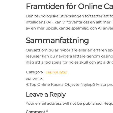
Framtiden för Online C
Den teknologiska utvecklingen fortsätter att f
intelligens (AI), kan vi förvänta oss en allt 
av en mer uppslukande spelmiljö, och AI använd
Sammanfattning
Oavsett om du är nybörjare eller en erfaren sp
resurser kan du navigera lättare genom casino
ihåg att alltid spela för nöjes skull och att aldr
Category
casino01262
Post
Previous
PREVIOUS
Top Online Kasina Objevte Nejlepší Místa pr
Post
navigation
Leave a Reply
Your email address will not be published.
Requ
Comment
*