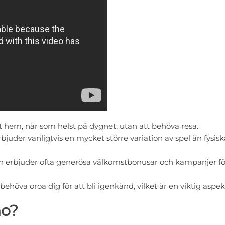
t hem, när som helst på dygnet, utan att behöva resa.
juder vanligtvis en mycket större variation av spel än fysiska
 erbjuder ofta generösa välkomstbonusar och kampanjer för 
ehöva oroa dig för att bli igenkänd, vilket är en viktig aspe
no?