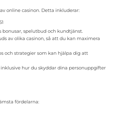
av online casinon. Detta inkluderar:
s bonusar, spelutbud och kundtjänst.
s av olika casinon, så att du kan maximera
ips och strategier som kan hjälpa dig att
, inklusive hur du skyddar dina personuppgifter
rämsta fördelarna: