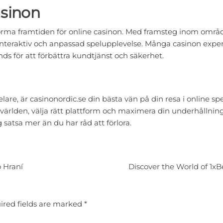
asinon
orma framtiden för online casinon. Med framsteg inom områden 
mer interaktiv och anpassad spelupplevelse. Många casinon exp
s för att förbättra kundtjänst och säkerhet.
elare, är casinonordic.se din bästa vän på din resa i online 
världen, välja rätt plattform och maximera din underhållnin
ig satsa mer än du har råd att förlora.
o Hraní
Discover the World of 1xB
ired fields are marked
*