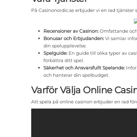
På Casinonordic.se erbjuder vi en rad tjänster 
Recensioner av Casinon:
Omfattande och o
Bonusar och Erbjudanden:
Vi samlar inf
din spelupplevelse.
Spelguide:
En guide till olika typer av cas
förbättra ditt spel.
Säkerhet och Ansvarsfullt Spelande:
Infor
och hanterar din spelbudget.
Varför Välja Online Cas
Att spela på online casinon erbjuder en rad för