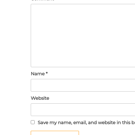
Name
*
Website
Save my name, email, and website in this b