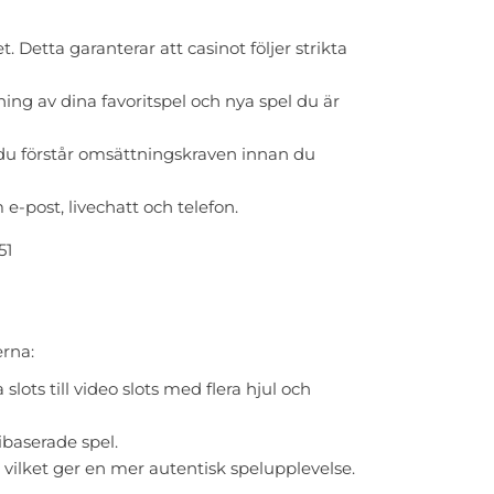
. Detta garanterar att casinot följer strikta
ning av dina favoritspel och nya spel du är
 du förstår omsättningskraven innan du
e-post, livechatt och telefon.
erna:
ots till video slots med flera hjul och
ibaserade spel.
 vilket ger en mer autentisk spelupplevelse.