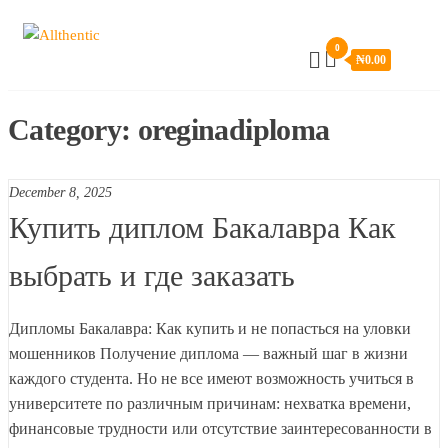
Skip
Allthentic
to
0
₦
0.00
the
content
Category:
oreginadiploma
December 8, 2025
Купить диплом Бакалавра Как
выбрать и где заказать
Дипломы Бакалавра: Как купить и не попасться на уловки
мошенников Получение диплома — важный шаг в жизни
каждого студента. Но не все имеют возможность учиться в
университете по различным причинам: нехватка времени,
финансовые трудности или отсутствие заинтересованности в