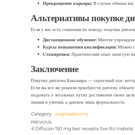
Прекращение карьеры:
В случае обмана вас
Альтернативы покупке д
Если у вас есть сомнения по поводу покупки дипло
Дистанционное обучение:
Многие учреждения
Курсы повышения квалификации:
Можно пр
Стажировки:
Практический опыт зачастую ва
Заключение
Покупка диплома Бакалавра — серьезный шаг, котор
Если вы все же решили приобрести диплом, обязат
подумать о легальных путях достижения своих целе
знания и умения, а диплом лишь формальность.
Category
oreginadiploma
Post
Previous
PREVIOUS
Diflucan 150 mg bez recepta Sve što trebate 
Post
navigation