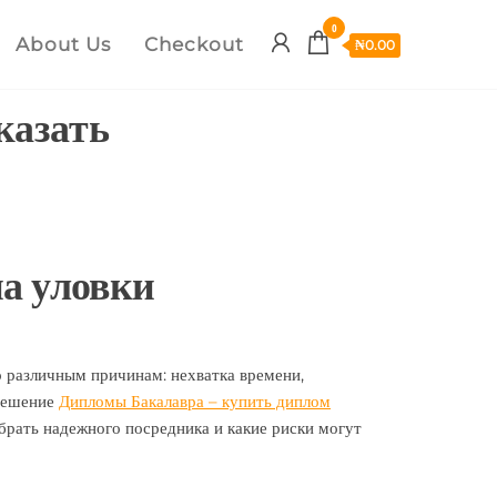
0
About Us
Checkout
₦
0.00
казать
на уловки
 различным причинам: нехватка времени,
 решение
Дипломы Бакалавра – купить диплом
ыбрать надежного посредника и какие риски могут