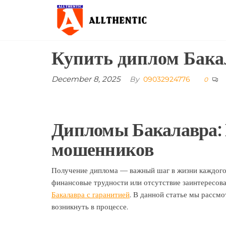
Skip
Allthentic
to
the
content
Купить диплом Бакал
December 8, 2025
By
09032924776
0
Дипломы Бакалавра: К
мошенников
Получение диплома — важный шаг в жизни каждого 
финансовые трудности или отсутствие заинтересов
Бакалавра с гаранитией
. В данной статье мы рассмо
возникнуть в процессе.