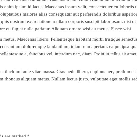
sis enim ipsum id lacus. Maecenas ipsum velit, consectetuer eu lobortis u
s voluptatibus maiores alias consequatur aut perferendis doloribus asper
uis nostrum exercitationem ullam corporis suscipit laboriosam, nisi ut
lore eu fugiat nulla pariatur. Aliquam ornare wisi eu metus. Fusce wisi.
 metus. Maecenas libero. Pellentesque habitant morbi tristique senectus 
 accusantium doloremque laudantium, totam rem aperiam, eaque ipsa quae a
 pellentesque a, faucibus vel, interdum nec, diam. Proin in tellus sit amet
nc tincidunt ante vitae massa. Cras pede libero, dapibus nec, pretium si
lam rhoncus aliquam metus. Nullam lectus justo, vulputate eget mollis s
lds are marked
*