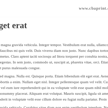
www.cbaprint
get erat
magna gravida vehicula. Integer tempor. Vestibulum erat nulla, ullam
m faucibus mi quis velit. Duis viverra diam non justo. Nunc dapibus tortor
 metus. Class aptent taciti sociosqu ad litora torquent per conubia nost
 egestas. In sem justo, commodo ut, suscipit at, pharetra vitae, orci. E
met purus malesuada congue.
sed magna. Nulla est. Quisque porta. Etiam bibendum elit eget erat. Aenea
rtis a enim. Nullam eget nisl. Integer pellentesque quam vel velit. Cu
vel eum iure reprehenderit qui in ea voluptate velit esse quam nihil mo
 nonummy placerat. Aliquam erat volutpat. Mauris suscipit, ligula sit ame
erit in voluptate velit esse cillum dolore eu fugiat nulla pariatur. Proin 
vida vehicula. Curabitur vitae diam non enim vestibulum interdum. Nun