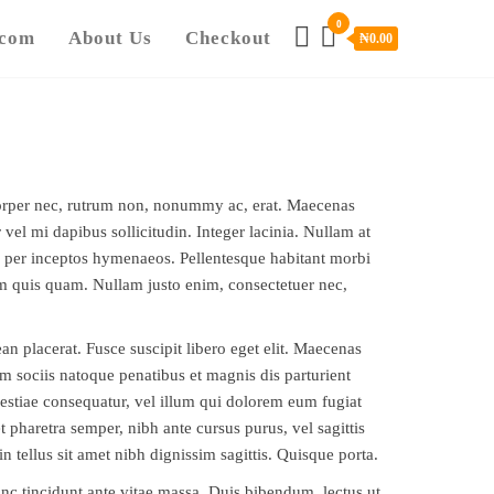
0
.com
About Us
Checkout
₦
0.00
corper nec, rutrum non, nonummy ac, erat. Maecenas
 vel mi dapibus sollicitudin. Integer lacinia. Nullam at
ra, per inceptos hymenaeos. Pellentesque habitant morbi
tiam quis quam. Nullam justo enim, consectetuer nec,
n placerat. Fusce suscipit libero eget elit. Maecenas
m sociis natoque penatibus et magnis dis parturient
lestiae consequatur, vel illum qui dolorem eum fugiat
t pharetra semper, nibh ante cursus purus, vel sagittis
in tellus sit amet nibh dignissim sagittis. Quisque porta.
c tincidunt ante vitae massa. Duis bibendum, lectus ut