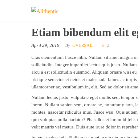
Skip
Allthentic
to
the
Etiam bibendum elit e
content
April 29, 2019
By
OVERSABI
0
Cras elementum. Fusce nibh. Nullam sit amet magna in 
sollicitudin. Integer imperdiet lectus quis justo. Nulla
arcu a est sollicitudin euismod. Aliquam ornare wisi eu
tristique senectus et netus et malesuada fames ac turpis
ullamcorper ac, vestibulum in, elit. Sed ac dolor sit a
Nullam lectus justo, vulputate eget mollis sed, tempor 
lorem. Nullam sapien sem, ornare ac, nonummy non, lobo
montes, nascetur ridiculus mus. Fusce wisi. Quis autem 
quo voluptas nulla pariatur? Phasellus et lorem id felis
velit mauris vel metus. Duis aute irure dolor in reprehend
Integer malesuada. Nullam sit amet magna in magna gra