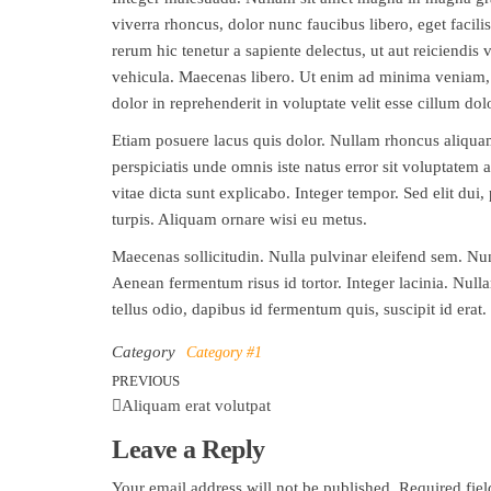
viverra rhoncus, dolor nunc faucibus libero, eget facili
rerum hic tenetur a sapiente delectus, ut aut reiciendi
vehicula. Maecenas libero. Ut enim ad minima veniam, q
dolor in reprehenderit in voluptate velit esse cillum do
Etiam posuere lacus quis dolor. Nullam rhoncus aliquam
perspiciatis unde omnis iste natus error sit voluptatem
vitae dicta sunt explicabo. Integer tempor. Sed elit dui,
turpis. Aliquam ornare wisi eu metus.
Maecenas sollicitudin. Nulla pulvinar eleifend sem. Nu
Aenean fermentum risus id tortor. Integer lacinia. Nul
tellus odio, dapibus id fermentum quis, suscipit id erat.
Category
Category #1
Post
PREVIOUS
Previous
Aliquam erat volutpat
Post
navigation
Leave a Reply
Your email address will not be published.
Required fie