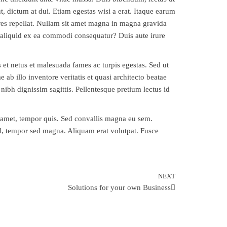
t, dictum at dui. Etiam egestas wisi a erat. Itaque earum
iores repellat. Nullam sit amet magna in magna gravida
 aliquid ex ea commodi consequatur? Duis aute irure
et netus et malesuada fames ac turpis egestas. Sed ut
b illo inventore veritatis et quasi architecto beatae
 nibh dignissim sagittis. Pellentesque pretium lectus id
t amet, tempor quis. Sed convallis magna eu sem.
ed, tempor sed magna. Aliquam erat volutpat. Fusce
NEXT
Next
Solutions for your own Business
Post