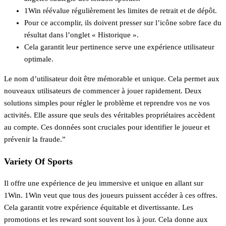
1Win réévalue régulièrement les limites de retrait et de dépôt.
Pour ce accomplir, ils doivent presser sur l’icône sobre face du
résultat dans l’onglet « Historique ».
Cela garantit leur pertinence serve une expérience utilisateur
optimale.
Le nom d’utilisateur doit être mémorable et unique. Cela permet aux
nouveaux utilisateurs de commencer à jouer rapidement. Deux
solutions simples pour régler le problème et reprendre vos ne vos
activités. Elle assure que seuls des véritables propriétaires accèdent
au compte. Ces données sont cruciales pour identifier le joueur et
prévenir la fraude.”
Variety Of Sports
Il offre une expérience de jeu immersive et unique en allant sur
1Win. 1Win veut que tous des joueurs puissent accéder à ces offres.
Cela garantit votre expérience équitable et divertissante. Les
promotions et les reward sont souvent los à jour. Cela donne aux