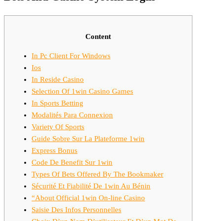
Content
In Pc Client For Windows
Ios
In Reside Casino
Selection Of 1win Casino Games
In Sports Betting
Modalités Para Connexion
Variety Of Sports
Guide Sobre Sur La Plateforme 1win
Express Bonus
Code De Benefit Sur 1win
Types Of Bets Offered By The Bookmaker
Sécurité Et Fiabilité De 1win Au Bénin
“About Official 1win On-line Casino
Saisie Des Infos Personnelles