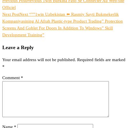
Previous Post
Previous
1win Burkina Faso Se Connecter Au Web-site
Officiel
Next Post
Next
“””1win Uzbekistan ⬅️ Rasmiy Sayti Bukmekerlik
Kompaniyasining Al Afrah Plastic-type Product Trading” Protection
Screens And Goblet For Doors In Addition To Windows” Skill
Development Training”
Leave a Reply
Your email address will not be published.
Required fields are marked
*
Comment
*
Name
*