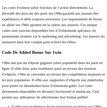
Les cotes évoluent sobre fonction de l’action directement. La
diversité des jeux ain des paris sur 1Win garantit aux joueurs des
expériences et défis toujours nouveaux. Les requirements de bonus
en allant sur 1Win ajoutent de la valeur aux joueurs. Ces unique
codes sont souvent disponibles lors d’événements spéciaux, de
partenariats systems via le marketing and advertising. Les joueurs les
saisissent dans leur compte pour activer les offres.
Code De Added Bonus Sur 1win
1Win sait que les eSports gagnent sobre popularité dans les paris en
ligne. Il offre donc para nombreux paris au niveau des tournois
d’eSports. 1Win se concentre au niveau des compétitions majeures et
les jeux populaires. Il offre aux supporters d’eSports une plateforme
pour parier en déambulant leurs événements gatés. Les cotes
deviennent disponibles en décimal, fractionnel et américain. Cela
permet aux utilisateurs de sélectionner leur format préféré.
Il offre une expérience de jeu impressive et unique sur 1Win.