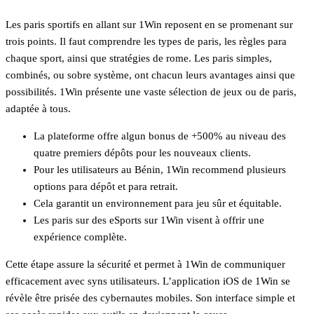
Les paris sportifs en allant sur 1Win reposent en se promenant sur
trois points. Il faut comprendre les types de paris, les règles para
chaque sport, ainsi que stratégies de rome. Les paris simples,
combinés, ou sobre système, ont chacun leurs avantages ainsi que
possibilités. 1Win présente une vaste sélection de jeux ou de paris,
adaptée à tous.
La plateforme offre algun bonus de +500% au niveau des
quatre premiers dépôts pour les nouveaux clients.
Pour les utilisateurs au Bénin, 1Win recommend plusieurs
options para dépôt et para retrait.
Cela garantit un environnement para jeu sûr et équitable.
Les paris sur des eSports sur 1Win visent à offrir une
expérience complète.
Cette étape assure la sécurité et permet à 1Win de communiquer
efficacement avec syns utilisateurs. L’application iOS de 1Win se
révèle être prisée des cybernautes mobiles. Son interface simple et