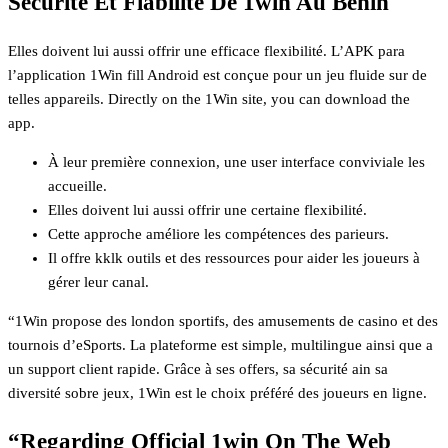
Sécurité Et Fiabilité De 1win Au Bénin
Elles doivent lui aussi offrir une efficace flexibilité. L’APK para
l’application 1Win fill Android est conçue pour un jeu fluide sur de
telles appareils. Directly on the 1Win site, you can download the
app.
À leur première connexion, une user interface conviviale les
accueille.
Elles doivent lui aussi offrir une certaine flexibilité.
Cette approche améliore les compétences des parieurs.
Il offre kklk outils et des ressources pour aider les joueurs à
gérer leur canal.
“1Win propose des london sportifs, des amusements de casino et des
tournois d’eSports. La plateforme est simple, multilingue ainsi que a
un support client rapide. Grâce à ses offers, sa sécurité ain sa
diversité sobre jeux, 1Win est le choix préféré des joueurs en ligne.
“Regarding Official 1win On The Web