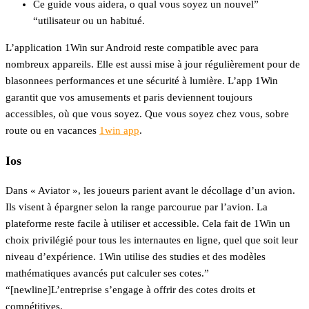
Ce guide vous aidera, o qual vous soyez un nouvel”
“utilisateur ou un habitué.
L’application 1Win sur Android reste compatible avec para
nombreux appareils. Elle est aussi mise à jour régulièrement pour de
blasonnees performances et une sécurité à lumière. L’app 1Win
garantit que vos amusements et paris deviennent toujours
accessibles, où que vous soyez. Que vous soyez chez vous, sobre
route ou en vacances
1win app
.
Ios
Dans « Aviator », les joueurs parient avant le décollage d’un avion.
Ils visent à épargner selon la range parcourue par l’avion. La
plateforme reste facile à utiliser et accessible. Cela fait de 1Win un
choix privilégié pour tous les internautes en ligne, quel que soit leur
niveau d’expérience. 1Win utilise des studies et des modèles
mathématiques avancés put calculer ses cotes.”
“[newline]L’entreprise s’engage à offrir des cotes droits et
compétitives.