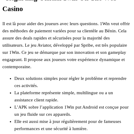
Casino
Il est là pour aider des joueurs avec leurs questions. 1Win veut offrir
des méthodes de paiement variées pour sa clientèle au Bénin. Cela
assure des deals rapides et sécurisées pour la majorité des
utilisateurs. Le jeu Aviator, développé par Spribe, est très populaire
sur 1Win. Ce jeu se démarque par son innovation et son gameplay
engageant. Il propose aux joueurs votre expérience dynamique et
contemporaine.
Deux solutions simples pour régler le problème et reprendre
ces activités.
La plateforme représente simple, multilingue ou a un
assistance client rapide.
L’APK sobre l’application 1Win put Android est conçue pour
un jeu fluide sur ces appareils.
Elle est aussi mise à jour régulièrement pour de fameuses
performances et une sécurité à lumière.