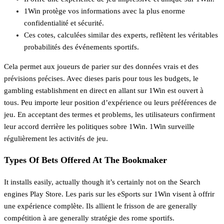
1Win protège vos informations avec la plus enorme
confidentialité et sécurité.
Ces cotes, calculées similar des experts, reflètent les véritables
probabilités des événements sportifs.
Cela permet aux joueurs de parier sur des données vrais et des
prévisions précises. Avec dieses paris pour tous les budgets, le
gambling establishment en direct en allant sur 1Win est ouvert à
tous. Peu importe leur position d’expérience ou leurs préférences de
jeu. En acceptant des termes et problems, les utilisateurs confirment
leur accord derrière les politiques sobre 1Win. 1Win surveille
régulièrement les activités de jeu.
Types Of Bets Offered At The Bookmaker
It installs easily, actually though it’s certainly not on the Search
engines Play Store. Les paris sur les eSports sur 1Win visent à offrir
une expérience complète. Ils allient le frisson de are generally
compétition à are generally stratégie des rome sportifs.