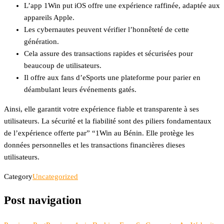
L’app 1Win put iOS offre une expérience raffinée, adaptée aux
appareils Apple.
Les cybernautes peuvent vérifier l’honnêteté de cette
génération.
Cela assure des transactions rapides et sécurisées pour
beaucoup de utilisateurs.
Il offre aux fans d’eSports une plateforme pour parier en
déambulant leurs événements gatés.
Ainsi, elle garantit votre expérience fiable et transparente à ses
utilisateurs. La sécurité et la fiabilité sont des piliers fondamentaux
de l’expérience offerte par” “1Win au Bénin. Elle protège les
données personnelles et les transactions financières dieses
utilisateurs.
Category
Uncategorized
Post navigation