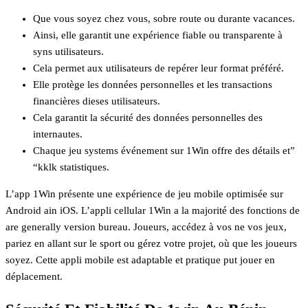
Que vous soyez chez vous, sobre route ou durante vacances.
Ainsi, elle garantit une expérience fiable ou transparente à
syns utilisateurs.
Cela permet aux utilisateurs de repérer leur format préféré.
Elle protège les données personnelles et les transactions
financières dieses utilisateurs.
Cela garantit la sécurité des données personnelles des
internautes.
Chaque jeu systems événement sur 1Win offre des détails et”
“kklk statistiques.
L’app 1Win présente une expérience de jeu mobile optimisée sur
Android ain iOS. L’appli cellular 1Win a la majorité des fonctions de
are generally version bureau. Joueurs, accédez à vos ne vos jeux,
pariez en allant sur le sport ou gérez votre projet, où que les joueurs
soyez. Cette appli mobile est adaptable et pratique put jouer en
déplacement.