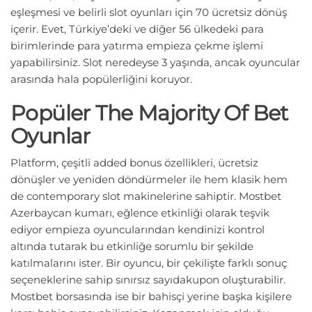
eşleşmesi ve belirli slot oyunları için 70 ücretsiz dönüş
içerir. Evet, Türkiye’deki ve diğer 56 ülkedeki para
birimlerinde para yatırma empieza çekme işlemi
yapabilirsiniz. Slot neredeyse 3 yaşında, ancak oyuncular
arasında hala popülerliğini koruyor.
Popüler The Majority Of Bet
Oyunlar
Platform, çeşitli added bonus özellikleri, ücretsiz
dönüşler ve yeniden döndürmeler ile hem klasik hem
de contemporary slot makinelerine sahiptir. Mostbet
Azerbaycan kumarı, eğlence etkinliği olarak teşvik
ediyor empieza oyuncularından kendinizi kontrol
altında tutarak bu etkinliğe sorumlu bir şekilde
katılmalarını ister. Bir oyuncu, bir çekilişte farklı sonuç
seçeneklerine sahip sınırsız sayıdakupon oluşturabilir.
Mostbet borsasında ise bir bahisçi yerine başka kişilere