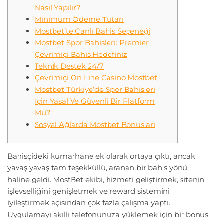
Nasıl Yapılır?
Minimum Ödeme Tutarı
Mostbet’te Canlı Bahis Seçeneği
Mostbet Spor Bahisleri: Premier
Çevrimiçi Bahis Hedefiniz
Tekni̇k Destek 24/7
Çevrimiçi On Line Casino Mostbet
Mostbet Türkiye’de Spor Bahisleri
Için Yasal Ve Güvenli Bir Platform
Mu?
Sosyal Ağlarda Mostbet Bonusları
Bahisçideki kumarhane ek olarak ortaya çıktı, ancak
yavaş yavaş tam teşekküllü, aranan bir bahis yönü
haline geldi. MostBet ekibi, hizmeti geliştirmek, sitenin
işlevselliğini genişletmek ve reward sistemini
iyileştirmek açısından çok fazla çalışma yaptı.
Uygulamayı akıllı telefonunuza yüklemek için bir bonus