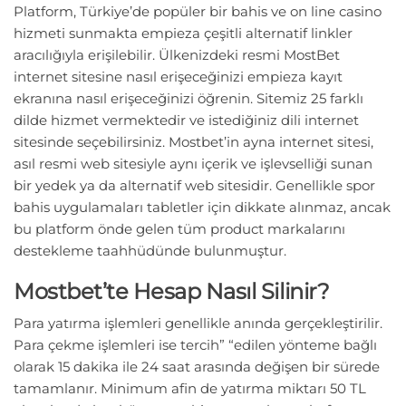
Platform, Türkiye’de popüler bir bahis ve on line casino
hizmeti sunmakta empieza çeşitli alternatif linkler
aracılığıyla erişilebilir. Ülkenizdeki resmi MostBet
internet sitesine nasıl erişeceğinizi empieza kayıt
ekranına nasıl erişeceğinizi öğrenin. Sitemiz 25 farklı
dilde hizmet vermektedir ve istediğiniz dili internet
sitesinde seçebilirsiniz. Mostbet’in ayna internet sitesi,
asıl resmi web sitesiyle aynı içerik ve işlevselliği sunan
bir yedek ya da alternatif web sitesidir. Genellikle spor
bahis uygulamaları tabletler için dikkate alınmaz, ancak
bu platform önde gelen tüm product markalarını
destekleme taahhüdünde bulunmuştur.
Mostbet’te Hesap Nasıl Silinir?
Para yatırma işlemleri genellikle anında gerçekleştirilir.
Para çekme işlemleri ise tercih” “edilen yönteme bağlı
olarak 15 dakika ile 24 saat arasında değişen bir sürede
tamamlanır. Minimum afin de yatırma miktarı 50 TL