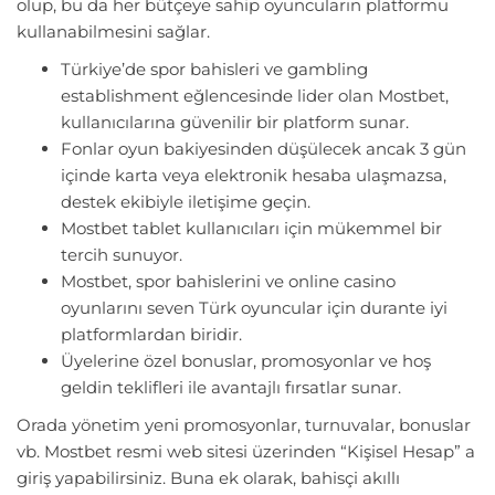
olup, bu da her bütçeye sahip oyuncuların platformu
kullanabilmesini sağlar.
Türkiye’de spor bahisleri ve gambling
establishment eğlencesinde lider olan Mostbet,
kullanıcılarına güvenilir bir platform sunar.
Fonlar oyun bakiyesinden düşülecek ancak 3 gün
içinde karta veya elektronik hesaba ulaşmazsa,
destek ekibiyle iletişime geçin.
Mostbet tablet kullanıcıları için mükemmel bir
tercih sunuyor.
Mostbet, spor bahislerini ve online casino
oyunlarını seven Türk oyuncular için durante iyi
platformlardan biridir.
Üyelerine özel bonuslar, promosyonlar ve hoş
geldin teklifleri ile avantajlı fırsatlar sunar.
Orada yönetim yeni promosyonlar, turnuvalar, bonuslar
vb. Mostbet resmi web sitesi üzerinden “Kişisel Hesap” a
giriş yapabilirsiniz. Buna ek olarak, bahisçi akıllı