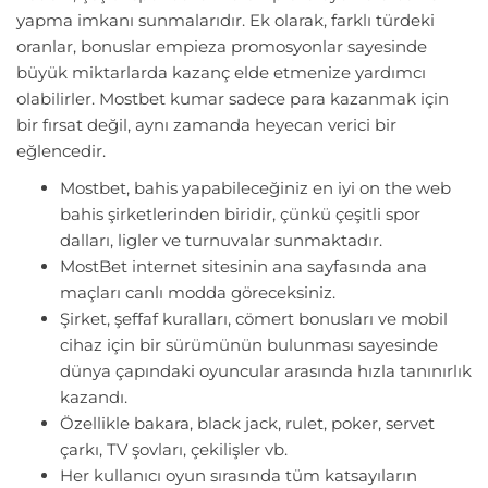
yapma imkanı sunmalarıdır. Ek olarak, farklı türdeki
oranlar, bonuslar empieza promosyonlar sayesinde
büyük miktarlarda kazanç elde etmenize yardımcı
olabilirler. Mostbet kumar sadece para kazanmak için
bir fırsat değil, aynı zamanda heyecan verici bir
eğlencedir.
Mostbet, bahis yapabileceğiniz en iyi on the web
bahis şirketlerinden biridir, çünkü çeşitli spor
dalları, ligler ve turnuvalar sunmaktadır.
MostBet internet sitesinin ana sayfasında ana
maçları canlı modda göreceksiniz.
Şirket, şeffaf kuralları, cömert bonusları ve mobil
cihaz için bir sürümünün bulunması sayesinde
dünya çapındaki oyuncular arasında hızla tanınırlık
kazandı.
Özellikle bakara, black jack, rulet, poker, servet
çarkı, TV şovları, çekilişler vb.
Her kullanıcı oyun sırasında tüm katsayıların