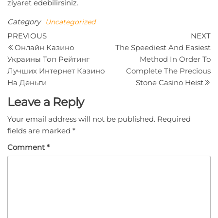
ziyaret edebilirsiniz.
Category
Uncategorized
Post
Previous
N
PREVIOUS
NEXT
Post
P
Онлайн Казино
The Speediest And Easiest
navigation
Украины Топ Рейтинг
Method In Order To
Лучших Интернет Казино
Complete The Precious
На Деньги
Stone Casino Heist
Leave a Reply
Your email address will not be published.
Required
fields are marked
*
Comment
*