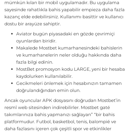
mümkün kılan bir mobil uygulamadır. Bu uygulama
sayesinde rahatlıkla bahis yapabilir empieza daha fazla
kazanç elde edebilirsiniz. Kullanımı basittir ve kullanıcı
dostu bir arayüze sahiptir.
Aviator bugün piyasadaki en gözde çevrimiçi
oyunlardan biridir.
Makalede Mostbet kumarhanesindeki bahislerin
ve kumarhanelerin neler olduğu hakkında daha
fazla bilgi edinin.
MostBet promosyon kodu LARGE, yeni bir hesaba
kaydolurken kullanılabilir.
Gecikmeleri önlemek için hesabınızın tamamen
doğrulandığından emin olun.
Ancak oyuncular APK dosyasını doğrudan Mostbet’in
resmî web sitesinden indirebilirler. Mostbet gaté
takımlarınıza bahis yapmanızı sağlayan” “bir bahis
platformudur. Futbol, basketbol, tenis, balompié ve
daha fazlasını içeren çok çeşitli spor ve etkinlikler