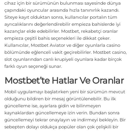
cihaz için bir sürümünün bulunması sayesinde dünya
çapındaki oyuncular arasında hızla tanınırlık kazandı.
Siteye kayıt olduktan sonra, kullanıcılar portalın tüm
ayrıcalıklarını değerlendirebilir empieza bahislerde iyi
kazançlar elde edebilirler. Mostbet, rekabetçi oranlar
empieza çeşitli bahis seçenekleri ile dikkat çeker.
Kullanıcılar, Mostbet Aviator ve diğer oyunlarla casino
bölümünde eğlenceli vakit geçirebilirler. Mostbet casino,
slot oyunlarından canlı krupiyeli oyunlara kadar birçok
farklı oyun seçeneği sunar.
Mostbet’te Hatlar Ve Oranlar
Mobil uygulamayı başlatırken yeni bir sürümün mevcut
olduğunu bildiren bir mesaj görüntülenebilir. Bu ilk
güncelleme ise, ayarlara gidin ve bilinmeyen
kaynaklardan güncellemeye izin verin. Bundan sonra
güncellemeyi tekrar onaylayın ve indirmeyi bekleyin. Bir
sebepten dolayı oldukça popüler olan çok çelişkili bir