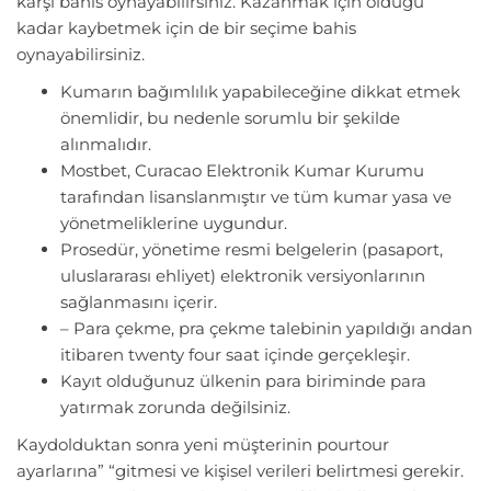
karşı bahis oynayabilirsiniz. Kazanmak için olduğu
kadar kaybetmek için de bir seçime bahis
oynayabilirsiniz.
Kumarın bağımlılık yapabileceğine dikkat etmek
önemlidir, bu nedenle sorumlu bir şekilde
alınmalıdır.
Mostbet, Curacao Elektronik Kumar Kurumu
tarafından lisanslanmıştır ve tüm kumar yasa ve
yönetmeliklerine uygundur.
Prosedür, yönetime resmi belgelerin (pasaport,
uluslararası ehliyet) elektronik versiyonlarının
sağlanmasını içerir.
– Para çekme, pra çekme talebinin yapıldığı andan
itibaren twenty four saat içinde gerçekleşir.
Kayıt olduğunuz ülkenin para biriminde para
yatırmak zorunda değilsiniz.
Kaydolduktan sonra yeni müşterinin pourtour
ayarlarına” “gitmesi ve kişisel verileri belirtmesi gerekir.