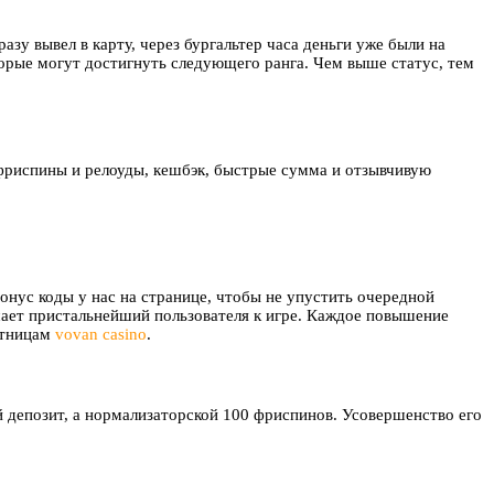
азу вывел в карту, через бургальтер часа деньги уже были на
оторые могут достигнуть следующего ранга. Чем выше статус, тем
 фриспины и релоуды, кешбэк, быстрые сумма и отзывчивую
онус коды у нас на странице, чтобы не упустить очередной
шает пристальнейший пользователя к игре. Каждое повышение
ятницам
vovan casino
.
й депозит, а нормализаторской 100 фриспинов. Усовершенство его