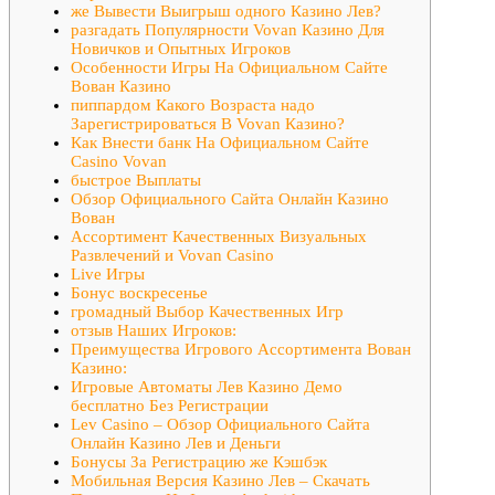
же Вывести Выигрыш одного Казино Лев?
разгадать Популярности Vovan Казино Для
Новичков и Опытных Игроков
Особенности Игры На Официальном Сайте
Вован Казино
пиппардом Какого Возраста надо
Зарегистрироваться В Vovan Казино?
Как Внести банк На Официальном Сайте
Casino Vovan
быстрое Выплаты
Обзор Официального Сайта Онлайн Казино
Вован
Ассортимент Качественных Визуальных
Развлечений и Vovan Casino
Live Игры
Бонус воскресенье
громадный Выбор Качественных Игр
отзыв Наших Игроков:
Преимущества Игрового Ассортимента Вован
Казино:
Игровые Автоматы Лев Казино Демо
бесплатно Без Регистрации
Lev Casino – Обзор Официального Сайта
Онлайн Казино Лев и Деньги
Бонусы За Регистрацию же Кэшбэк
Мобильная Версия Казино Лев – Скачать