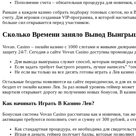
Пополнение счета – обязательная процедура для новичков, 
Раньше а каждом казино собрать подборку топовых слотов, но в Во
счету. Для игроков созданная VIP-программа, в которой насчитыв
больше сил открывается перед участником.
Сколько Времени заняло Вывод Выигры
Vovan. Casino – онлайн казино с 1000 слотами и живыми дилера
защиту 24/7. Сегодня а сайте Vovan Casino доступны промокоды 
Для вывода выигрыша служит способ, которым первый раз 
Если задать требует быстрого решить, лучше написать” “оп
Не если вы только на все десять готовы играть а Лев казино
Остальные бездепы появляются на сайте периодически, и для их 
бездеп от онлайн казино Лев. За раз новый уровень геймер може
квартиля открывает дорогу ко получению новых бонусов. В кази
Как начинать Играть В Казино Лев?
Бонусная система Vovan Casino рассчитана как и новичков, так ж
активации требуются пополнить счет и сумму от 300 рублей, а от
Как стандартная процедура, ее необходима для свидетельст
Играя и деньги, геймер получает баллы, которые позволяют