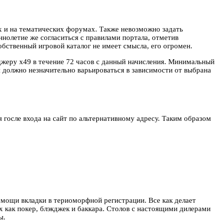
х и на тематических форумах. Также невозможно задать
нолетие же согласиться с правилами портала, отметив
обственный игровой каталог не имеет смысла, его огромен.
джеру х49 в течение 72 часов с данный начисления. Минимальный
я должно незначительно варьироваться в зависимости от выбрана
 госле входа на сайт по альтернативному адресу. Таким образом
мощи вкладки в териоморфной регистрации. Все как делает
х как покер, блэкджек и баккара. Столов с настоящими дилерами
ы.