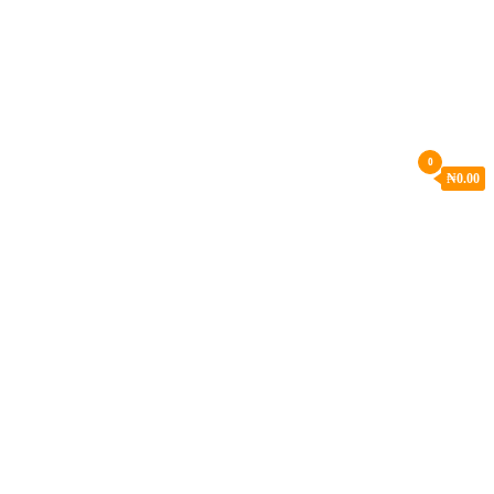
0
₦
0.00