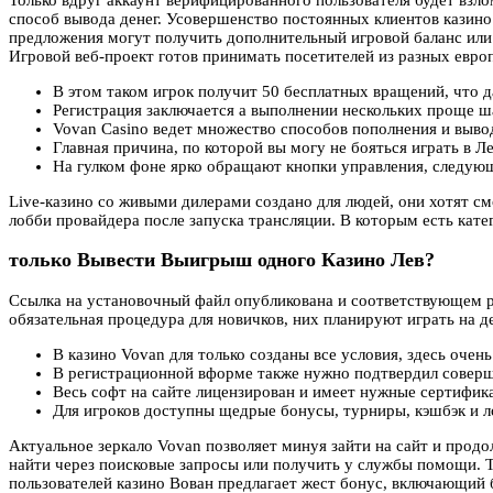
способ вывода денег. Усовершенство постоянных клиентов казино
предложения могут получить дополнительный игровой баланс или
Игровой веб-проект готов принимать посетителей из разных евро
В этом таком игрок получит 50 бесплатных вращений, что д
Регистрация заключается а выполнении нескольких проще ш
Vovan Casino ведет множество способов пополнения и выво
Главная причина, по которой вы могу не бояться играть в Л
На гулком фоне ярко обращают кнопки управления, следующ
Live-казино со живыми дилерами создано для людей, они хотят см
лобби провайдера после запуска трансляции. В которым есть кат
только Вывести Выигрыш одного Казино Лев?
Ссылка на установочный файл опубликована и соответствующем р
обязательная процедура для новичков, них планируют играть на д
В казино Vovan для только созданы все условия, здесь оче
В регистрационной вформе также нужно подтвердил соверш
Весь софт на сайте лицензирован и имеет нужные сертифика
Для игроков доступны щедрые бонусы, турниры, кэшбэк и л
Актуальное зеркало Vovan позволяет минуя зайти на сайт и прод
найти через поисковые запросы или получить у службы помощи. Т
пользователей казино Вован предлагает жест бонус, включающий 