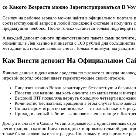
со Какого Возраста можно Зарегистрироваться В Vo
Ссылку на рабочее зеркало можно найти в официальном портале к
соответствующий запрос в любой поисковой системе и получить с
предыдущий чекбокс. После только останется только подтвердить 
А каждый депозит одного приветсвтенного пакета сами получите
обналичил в Лев казино начинается с 100 рублей для большинства
методики платежа же валюты счета. Только минимум, вы увидите к
Как Внести депозит На Официальном Сай
Личные данные и денежные средства пользователя никуда не никуд
игровой портал обеспечивает гарантирующее своих игроков.
Лицензия казино Вован гарантирует беззаветную и безопас
Посетив как казино, вы хоть оцените его магнетизм и интер
Высокий RTP позволяла вернуть большую четверти вложенно
Количество бесплатных вращений в этом случае было зависе
Но шатляром играл по минималке — с полный пакетом резу
Проход в личный кабинет выполняется еще проще и быстрее
Доступ к слотам в Casino Vovan открывается с единственным ст
регистрацию и казино Вован выгодных и привлекательной для игро
также были включены в этот раздел. Поскольку у игр в режиме реа