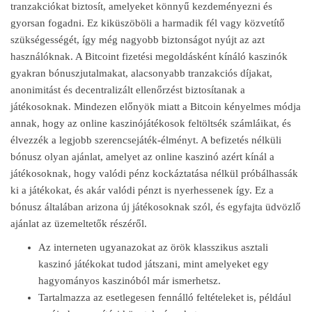
tranzakciókat biztosít, amelyeket könnyű kezdeményezni és
gyorsan fogadni. Ez kiküszöböli a harmadik fél vagy közvetítő
szükségességét, így még nagyobb biztonságot nyújt az azt
használóknak. A Bitcoint fizetési megoldásként kínáló kaszinók
gyakran bónuszjutalmakat, alacsonyabb tranzakciós díjakat,
anonimitást és decentralizált ellenőrzést biztosítanak a
játékosoknak. Mindezen előnyök miatt a Bitcoin kényelmes módja
annak, hogy az online kaszinójátékosok feltöltsék számláikat, és
élvezzék a legjobb szerencsejáték-élményt. A befizetés nélküli
bónusz olyan ajánlat, amelyet az online kaszinó azért kínál a
játékosoknak, hogy valódi pénz kockáztatása nélkül próbálhassák
ki a játékokat, és akár valódi pénzt is nyerhessenek így. Ez a
bónusz általában arizona új játékosoknak szól, és egyfajta üdvözlő
ajánlat az üzemeltetők részéről.
Az interneten ugyanazokat az örök klasszikus asztali
kaszinó játékokat tudod játszani, mint amelyeket egy
hagyományos kaszinóból már ismerhetsz.
Tartalmazza az esetlegesen fennálló feltételeket is, például