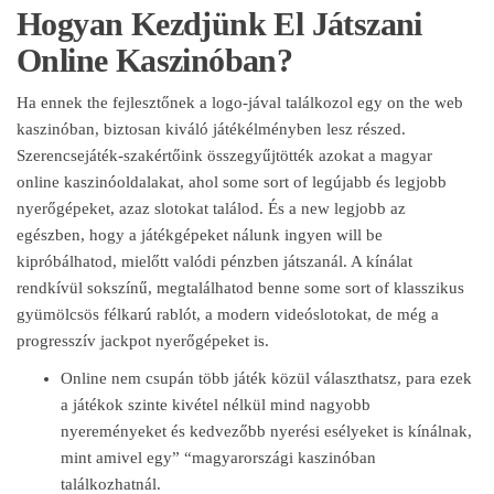
Hogyan Kezdjünk El Játszani
Online Kaszinóban?
Ha ennek the fejlesztőnek a logo-jával találkozol egy on the web
kaszinóban, biztosan kiváló játékélményben lesz részed.
Szerencsejáték-szakértőink összegyűjtötték azokat a magyar
online kaszinóoldalakat, ahol some sort of legújabb és legjobb
nyerőgépeket, azaz slotokat találod. És a new legjobb az
egészben, hogy a játékgépeket nálunk ingyen will be
kipróbálhatod, mielőtt valódi pénzben játszanál. A kínálat
rendkívül sokszínű, megtalálhatod benne some sort of klasszikus
gyümölcsös félkarú rablót, a modern videóslotokat, de még a
progresszív jackpot nyerőgépeket is.
Online nem csupán több játék közül választhatsz, para ezek
a játékok szinte kivétel nélkül mind nagyobb
nyereményeket és kedvezőbb nyerési esélyeket is kínálnak,
mint amivel egy” “magyarországi kaszinóban
találkozhatnál.