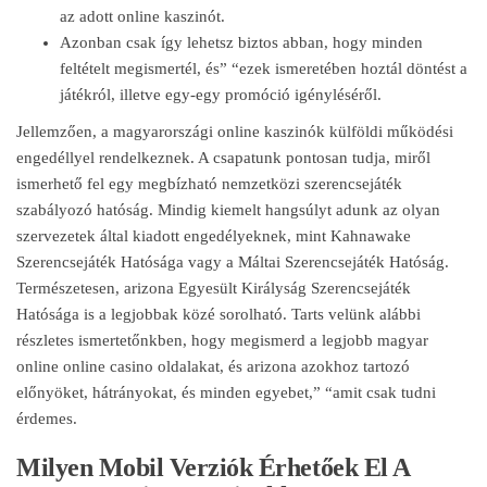
az adott online kaszinót.
Azonban csak így lehetsz biztos abban, hogy minden
feltételt megismertél, és” “ezek ismeretében hoztál döntést a
játékról, illetve egy-egy promóció igényléséről.
Jellemzően, a magyarországi online kaszinók külföldi működési
engedéllyel rendelkeznek. A csapatunk pontosan tudja, miről
ismerhető fel egy megbízható nemzetközi szerencsejáték
szabályozó hatóság. Mindig kiemelt hangsúlyt adunk az olyan
szervezetek által kiadott engedélyeknek, mint Kahnawake
Szerencsejáték Hatósága vagy a Máltai Szerencsejáték Hatóság.
Természetesen, arizona Egyesült Királyság Szerencsejáték
Hatósága is a legjobbak közé sorolható. Tarts velünk alábbi
részletes ismertetőnkben, hogy megismerd a legjobb magyar
online online casino oldalakat, és arizona azokhoz tartozó
előnyöket, hátrányokat, és minden egyebet,” “amit csak tudni
érdemes.
Milyen Mobil Verziók Érhetőek El A