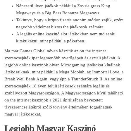
Népszerű ilyen játékok például a Zoysia grass King
Megaways és a Big Bass Bonanza Megaways.
Tekintve, hogy a kripto fizetés anonim módon zajlik, ezért
nagyobb védelmet biztos the játékosok számára.
A legális online kaszinó slot játékokban nem tud senki
kitaktikázni, mint például a pókerben.
Ma már Games Global néven készítik az on the internet
szerencsejáték ipar legmenőbb nyerőgépeit és asztali játékait. A
legjobb online kaszinók olyan Microgaming játékokat kínálnak
játékosaiknak, mint például a Mega Moolah, az Immortal Love, a
Break Weil Bank Again, vagy épp a ThunderStruck II. Az online
szerencsejáték 18 éven felüli játékosok számára legális és
szabályozott Magyarországon. A Magyarországon kívül található
on the internet kaszinók a 2021 áprilisában bevezetett
távszerencsejátékról szóló törvény értelmében fogadhatnak
magyar játékosokat.
Legjobb Magyar Kaszinó