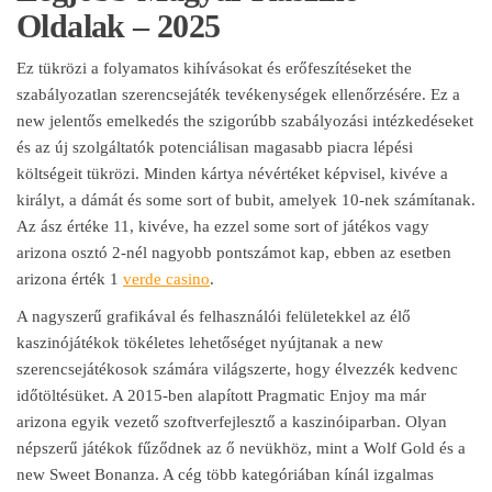
Oldalak – 2025
Ez tükrözi a folyamatos kihívásokat és erőfeszítéseket the
szabályozatlan szerencsejáték tevékenységek ellenőrzésére. Ez a
new jelentős emelkedés the szigorúbb szabályozási intézkedéseket
és az új szolgáltatók potenciálisan magasabb piacra lépési
költségeit tükrözi. Minden kártya névértéket képvisel, kivéve a
királyt, a dámát és some sort of bubit, amelyek 10-nek számítanak.
Az ász értéke 11, kivéve, ha ezzel some sort of játékos vagy
arizona osztó 2-nél nagyobb pontszámot kap, ebben az esetben
arizona érték 1
verde casino
.
A nagyszerű grafikával és felhasználói felületekkel az élő
kaszinójátékok tökéletes lehetőséget nyújtanak a new
szerencsejátékosok számára világszerte, hogy élvezzék kedvenc
időtöltésüket. A 2015-ben alapított Pragmatic Enjoy ma már
arizona egyik vezető szoftverfejlesztő a kaszinóiparban. Olyan
népszerű játékok fűződnek az ő nevükhöz, mint a Wolf Gold és a
new Sweet Bonanza. A cég több kategóriában kínál izgalmas