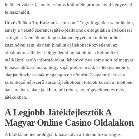
felületét válaszd, amely számos különféle promócióval kényezteti
felhasználóit.
Üdvözöljük a TopKaszinok. com-on,” “egy független weboldalon,
amely a vezető szerencsejáték-platformok elfogulatlan értékelését
szolgálja. Nem állunk kapcsolatban egyetlen konkrét online
kaszinóval sem, és nem kínálunk játékokat közvetlenül az
oldalunkon. Ehelyett függetlenül mutatjuk be a különböző
márkákról szóló információkat, lehetővé téve some sort of magyar
felhasználók számára, hogy saját preferenciáik és lelkiismeretük
alapján hozhassanak megalapozott döntést. Csapatunk jártas a
különböző népszerű kaszinójátékokban, többek között a rulettben,
baccaratban, blackjackben, pókerben, nyerőgépekben és más
játékokban.
A Legjobb Játékfejlesztők A
Magyar Online Casino Oldalakon
A blokklánc-technológiát kihasználva a Bitcoin biztonságos