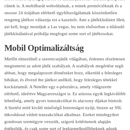
címek is. A mobilbarát weboldalnak, a remek promócióknak és a
snooze 24 órájában elérhető ügyfélszolgálatnak köszönhetően
rengeteg játékos választja ezt a kaszinót. Ami a játékkínálatot illeti,
azt kell, hogy mondjuk a Las vegas. hu nem elsősorban a túláradó
játékkínálatával próbálja megfogni some sort of játékosokat.
Mobil Optimalizáltság
Mielőtt elmerülnél a szerencsejáték világában, érdemes részletesen
megismerni az adott játék szabályait. A szabályok megértése segít
abban, hogy megalapozott döntéseket hozz, elkerüld a felesleges
hibákat, és élvezd the játékot anélkül, hogy felesleges tétekkel
kockáztatnál. A Neteller egy e-pénztárca, amely világszerte
elérhető, ideértve Magyarországot is. Ez arizona egyik legkiválóbb
lehetőség, amely gyors tranzakciókat és alacsony díjakat biztosít.
A fizetési mód kiváló minőségű biztonságot nyújt, hiszen az SSL
titkosítással védett tranzakciókat alkalmaz. Ezeket mindegyiket
gondosan szemügyre vesszük, szigorú kritériumok alapján
értékeljük, és csak some sort of legkiemelkedőbbeknek adunk