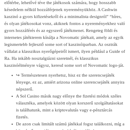
előtérbe, lehetővé téve the játékosok számára, hogy hosszabb
késedelem nélkül hozzáférjenek nyereményükhöz. A Cashwin
kaszinó a gyors kifizetésekről és a minimalista designról” “híres,
és olyan játékosokat vonz, akiknek fontos a nyereményekhez való
gyors hozzáférés és az egyszerű játékmenet. Rengeteg földi és
internetes játékterem kínálja a Novomatic játékait, amely az egyik
legismertebb fejlesztő some sort of kaszinóiparban. Az osztrák
vállalat a klasszikus nyerőgépeiről ismert, ilyen például a Guide of
Ra. Ha inkább nosztalgiázni szeretnél, és klasszikus
kaszinóélményre vágysz, keresd some sort of Novomatic logo-ját.
↪ Természetesen nyerhetsz, hisz ez the szerencsejáték
lényege, ez az, amiért arizona online szerencsejáték annyira
népszerű.
A Sol Casino másik nagy előnye the fizetési módok széles
választéka, amelyek között olyan korszerű szolgáltatásokat
is találhatunk, mint a kriptovalutás vagy e-pénztárcás
fizetés.
De azon csak limitált számú játékkal fogsz találkozni, míg a