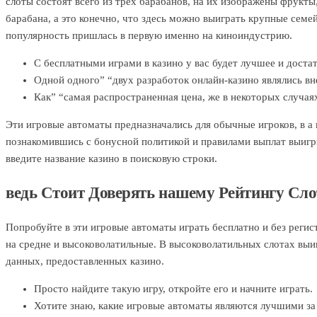
слоты состоят всего из трех барабанов, на их изображены фрукты
барабана, а это конечно, что здесь можно выиграть крупные семе
популярность пришлась в первую именно на киноиндустрию.
С бесплатными играми в казино у вас будет лучшее и достат
Одной одного” “двух разработок онлайн-казино являлись в
Как” “самая распространенная цена, же в некоторых случая
Эти игровые автоматы предназначались для обычные игроков, в а 
познакомившись с бонусной политикой и правилами выплат выигры
введите название казино в поисковую строки.
ведь Стоит Доверять нашему Рейтингу Сло
Попробуйте в эти игровые автоматы играть бесплатно и без регис
на средне и высоковолатильные. В высоковолатильных слотах выиг
данных, предоставленных казино.
Просто найдите такую игру, откройте его и начните играть.
Хотите знаю, какие игровые автоматы являются лучшими за