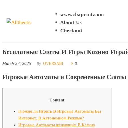
Skip
to
www.cbaprint.com
the
Allthentic
About Us
content
Checkout
Бесплатные Слоты И Игры Казино Играй
March 27, 2025
By
OVERSABI
0
Игровые Автоматы и Современные Слоты
Content
Iможно ли Играть В Игровые Автоматы Без
Интернет, В Автономном Режиме?
Игровые Автоматы желающим В Казино