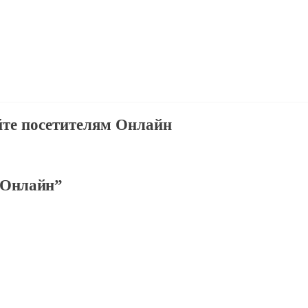
те посетителям Онлайн
 Онлайн”