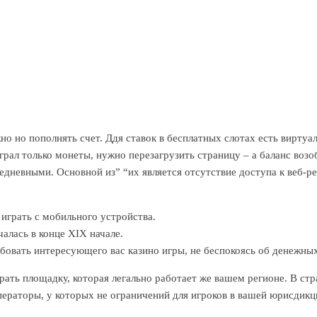
но но пополнять счет. Ддя ставок в бесплатных слотах есть вирту
играл только монеты, нужно перезагрузить страницу – а баланс воз
седневными. Основной из” “их является отсутствие доступа к веб-р
 играть с мобильного устройства.
алась в конце XIX начале.
бовать интересующего вас казино игры, не беспокоясь об денежных
ыбрать площадку, которая легально работает же вашем регионе. В с
ператоры, у которых не ограничений для игроков в вашей юрисдикц