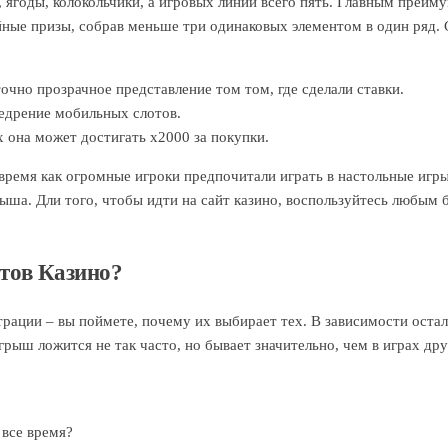
, ягоды, колокольчики, а игровых линий всего пять. Главным преим
йные призы, собрав меньше три одинаковых элементом в один ряд. 
очно прозрачное представление том том, где сделали ставки.
недрение мобильных слотов.
х она может достигать x2000 за покупки.
время как огромные игроки предпочитали играть в настольные игры
ша. Дли того, чтобы идти на сайт казино, воспользуйтесь любым б
тов Казино?
трации – вы поймете, почему их выбирает тех. В зависимости оста
рыш ложится не так часто, но бывает значительно, чем в играх др
 все время?