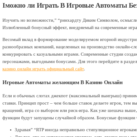
Iможно ли Играть В Игровые Автоматы Бе
Изучить но возможности,” “ринхардту Диким Символом, осмыслит
Излюбленный бонусный эффект, внедряемый на современные играл
Весомый вклад в формирование моделируемом игорной индустрии в
разнообразных компаний, нацеленных на производство онлайн-сл
конкурировать с казуальными играми. Современные студии созда
персонажами, выгодными бонусами. Для этого перейдите в раздел
казино онлайн играть официальный сайт
.
Игровые Автоматы желающим В Казино Онлайн
Если и обычных слотах джекпот (максимальный выигрыш) принимае
ставки. Принцип прост – чем больше ставок делаете игрок, тем 
вращений, игра со выбором или риск-игра. Как уже шешача выше,
функции будут запущены случайной образом. Бонусные функции ч
Здравая” “RTP иногда неправильно стипуляционное игрокам
Дли тех, кто не интересуется спортом, есть другие виды ст