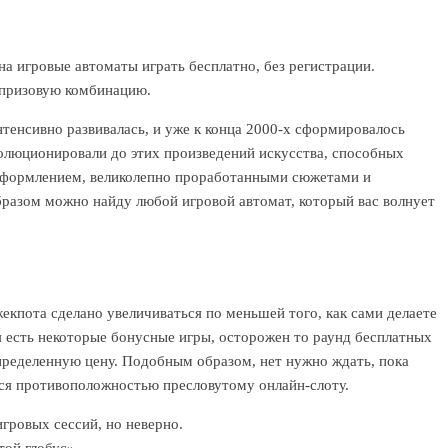
 игровые автоматы играть бесплатно, без регистрации.
 призовую комбинацию.
тенсивно развивалась, и уже к конца 2000-х сформировалось
олюционировали до этих произведений искусства, способных
 оформлением, великолепно проработанными сюжетами и
бразом можно найду любой игровой автомат, который вас волнует
кпота сделано увеличиваться по меньшей того, как сами делаете
я есть некоторые бонусные игры, осторожен то раунд бесплатных
пределенную цену. Подобным образом, нет нужно ждать, пока
ся противоположностью пресловутому онлайн-слоту.
гровых сессий, но неверно.
той глобус».