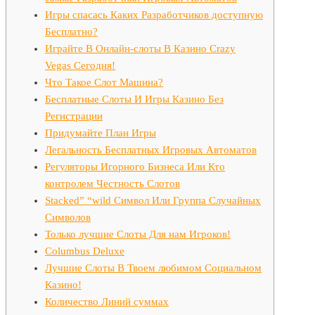
Игры спасась Каких Разработчиков доступную
Бесплатно?
Играйте В Онлайн-слоты В Казино Crazy
Vegas Сегодня!
Что Такое Слот Машина?
Бесплатные Слоты И Игры Казино Без
Регистрации
Придумайте План Игры
Легальность Бесплатных Игровых Автоматов
Регуляторы Игорного Бизнеса Или Кто
контролем Честность Слотов
Stacked” “wild Символ Или Группа Случайных
Символов
Только лучшие Слоты Для нам Игроков!
Columbus Deluxe
Лучшие Слоты В Твоем любимом Социальном
Казино!
Количество Линий суммах