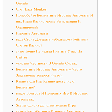
Онлайн
Слот Lazy Monkey
Попробуйте Бесплатные Игровые Автоматы И
них Игры Казино кроме Регистрации И
Ограничений
Игровые Автоматы
ведь Стоит Доверять небольшому Рейтингу
Слотов Казино?
знаю Точно Не нельзя Платить У вас На
Сайте?
условии Честности В Онлайн Слотах
Бесплатные Игровые Автоматы – Часто
Задаваемые вопросы (чаво):
Какие виды Игр Казино доступную
Бесплатно?
видов Бонусов И Призовых Игр В Игровых
Автоматах
Scatter одноиз Дополнительная Игра
самые Разработчики Игровых Автоматов