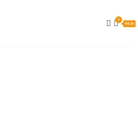
0
₦
0.00