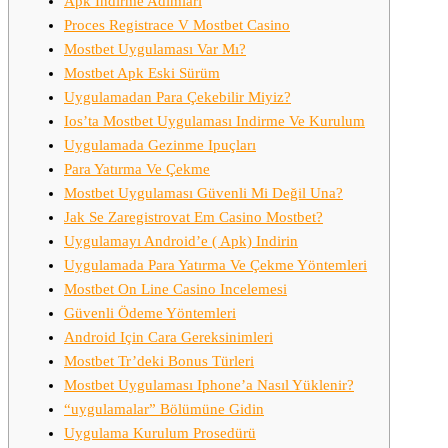
Apk Indirme Adımları
Proces Registrace V Mostbet Casino
Mostbet Uygulaması Var Mı?
Mostbet Apk Eski Sürüm
Uygulamadan Para Çekebilir Miyiz?
Ios’ta Mostbet Uygulaması Indirme Ve Kurulum
Uygulamada Gezinme Ipuçları
Para Yatırma Ve Çekme
Mostbet Uygulaması Güvenli Mi Değil Una?
Jak Se Zaregistrovat Em Casino Mostbet?
Uygulamayı Android’e ( Apk) Indirin
Uygulamada Para Yatırma Ve Çekme Yöntemleri
Mostbet On Line Casino Incelemesi
Güvenli Ödeme Yöntemleri
Android Için Cara Gereksinimleri
Mostbet Tr’deki Bonus Türleri
Mostbet Uygulaması Iphone’a Nasıl Yüklenir?
“uygulamalar” Bölümüne Gidin
Uygulama Kurulum Prosedürü