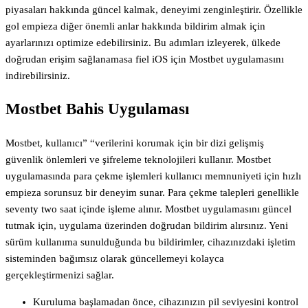
piyasaları hakkında güncel kalmak, deneyimi zenginleştirir. Özellikle
gol empieza diğer önemli anlar hakkında bildirim almak için
ayarlarınızı optimize edebilirsiniz. Bu adımları izleyerek, ülkede
doğrudan erişim sağlanamasa fiel iOS için Mostbet uygulamasını
indirebilirsiniz.
Mostbet Bahis Uygulaması
Mostbet, kullanıcı” “verilerini korumak için bir dizi gelişmiş
güvenlik önlemleri ve şifreleme teknolojileri kullanır. Mostbet
uygulamasında para çekme işlemleri kullanıcı memnuniyeti için hızlı
empieza sorunsuz bir deneyim sunar. Para çekme talepleri genellikle
seventy two saat içinde işleme alınır. Mostbet uygulamasını güncel
tutmak için, uygulama üzerinden doğrudan bildirim alırsınız. Yeni
sürüm kullanıma sunulduğunda bu bildirimler, cihazınızdaki işletim
sisteminden bağımsız olarak güncellemeyi kolayca
gerçekleştirmenizi sağlar.
Kuruluma başlamadan önce, cihazınızın pil seviyesini kontrol