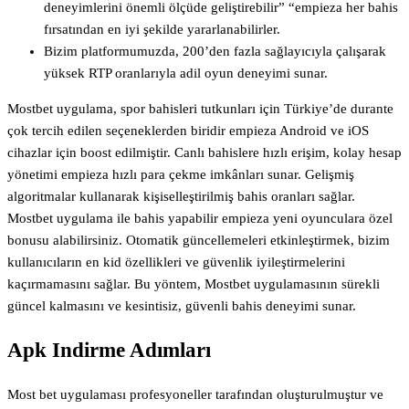
deneyimlerini önemli ölçüde geliştirebilir” “empieza her bahis
fırsatından en iyi şekilde yararlanabilirler.
Bizim platformumuzda, 200’den fazla sağlayıcıyla çalışarak
yüksek RTP oranlarıyla adil oyun deneyimi sunar.
Mostbet uygulama, spor bahisleri tutkunları için Türkiye’de durante
çok tercih edilen seçeneklerden biridir empieza Android ve iOS
cihazlar için boost edilmiştir. Canlı bahislere hızlı erişim, kolay hesap
yönetimi empieza hızlı para çekme imkânları sunar. Gelişmiş
algoritmalar kullanarak kişiselleştirilmiş bahis oranları sağlar.
Mostbet uygulama ile bahis yapabilir empieza yeni oyunculara özel
bonusu alabilirsiniz. Otomatik güncellemeleri etkinleştirmek, bizim
kullanıcıların en kid özellikleri ve güvenlik iyileştirmelerini
kaçırmamasını sağlar. Bu yöntem, Mostbet uygulamasının sürekli
güncel kalmasını ve kesintisiz, güvenli bahis deneyimi sunar.
Apk Indirme Adımları
Most bet uygulaması profesyoneller tarafından oluşturulmuştur ve