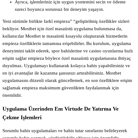
Ayrıca, işlemleriniz için uygun yontemini secin ve ödeme
sureci boyunca sorunsuz bir deneyim yaşayın.
Yeni sürümle birlikte farkl empieza” “geliştirilmiş özellikler sizleri
bekliyor. Mostbet için özel masaüstü uygulama bulunmasa da,
kullanıcılar Mostbet te masaüstü kısayolu oluşturarak hizmetlerin
empieza özelliklerin tamamına erişebilirler. Bu kurulum, uygulama
deneyimini taklit ederek, spor bahislerine ve casino oyunlarına hızlı
erişim sağlar empieza böylece özel masaüstü uygulamasına ihtiyaç
duyulmaz. Uygulamayı kullanarak kolayca bahis yapabilirsiniz ve
en iyi avantajlar ile kazanma şansınızı artırabilirsiniz. Mostbet
uygulamasını düzenli olarak güncellemek, en son özelliklere erişim
sağlamak empieza maksimum güvenlikten faydalanmak için
önemlidir.
Uygulama Üzerinden Em Virtude De Yatırma Ve
Çekme Işlemleri
Sorumlu bahis uygulamaları ve bahis tutar sınırlarını belirleyerek