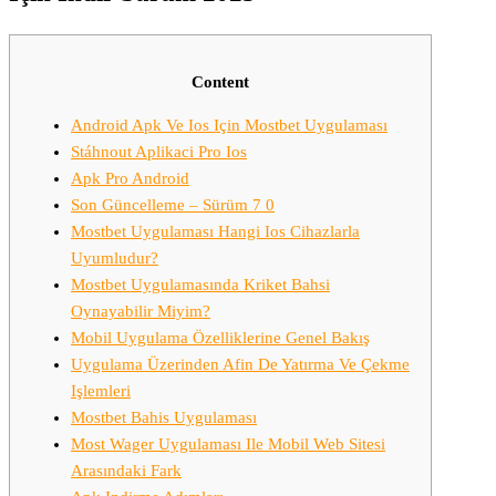
Content
Android Apk Ve Ios Için Mostbet Uygulaması
Stáhnout Aplikaci Pro Ios
Apk Pro Android
Son Güncelleme – Sürüm 7 0
Mostbet Uygulaması Hangi Ios Cihazlarla
Uyumludur?
Mostbet Uygulamasında Kriket Bahsi
Oynayabilir Miyim?
Mobil Uygulama Özelliklerine Genel Bakış
Uygulama Üzerinden Afin De Yatırma Ve Çekme
Işlemleri
Mostbet Bahis Uygulaması
Most Wager Uygulaması Ile Mobil Web Sitesi
Arasındaki Fark