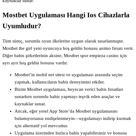
kaynaklar sunar.
Mostbet Uygulaması Hangi Ios Cihazlarla
Uyumludur?
Tüm süreç, sorumlu oyun ilkelerine uygun olarak tasarlanmıştır.
Mostbet the girl yeni oyuncuya hoş geldin bonusu animo fırsatı verir.
Diğer bahis şirketlerinin aksine, Mostbet spor empieza casino için
ayrı ayrı hoş geldin bonusu vardır.
Mostbet’in mobil net sitesi ve uygulaması arasında seçim
yapmak, kullanıcıların bahis deneyimini etkiler.
Bizim Mostbet uygulaması, heyecan verici bahis fırsatları
sunarken sorumlu bahis yapmayı teşvik eden araçlar ve
kaynaklar sunar.
Ancak, eğer yerel App Store’da Mostbet uygulamasını
bulamıyorsanız endişelenmeyin—uygulamayı indirip kurmak
için alternatif yol mevcuttur.
Uygulama üzerinden hızlıca bahis yapabilirsiniz ve bonusu