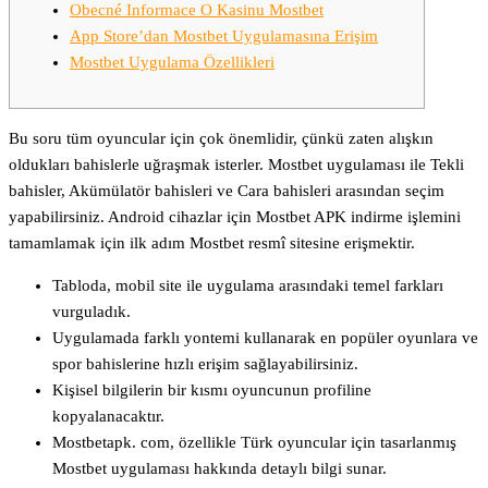
Obecné Informace O Kasinu Mostbet
App Store’dan Mostbet Uygulamasına Erişim
Mostbet Uygulama Özellikleri
Bu soru tüm oyuncular için çok önemlidir, çünkü zaten alışkın
oldukları bahislerle uğraşmak isterler. Mostbet uygulaması ile Tekli
bahisler, Akümülatör bahisleri ve Cara bahisleri arasından seçim
yapabilirsiniz. Android cihazlar için Mostbet APK indirme işlemini
tamamlamak için ilk adım Mostbet resmî sitesine erişmektir.
Tabloda, mobil site ile uygulama arasındaki temel farkları
vurguladık.
Uygulamada farklı yontemi kullanarak en popüler oyunlara ve
spor bahislerine hızlı erişim sağlayabilirsiniz.
Kişisel bilgilerin bir kısmı oyuncunun profiline
kopyalanacaktır.
Mostbetapk. com, özellikle Türk oyuncular için tasarlanmış
Mostbet uygulaması hakkında detaylı bilgi sunar.