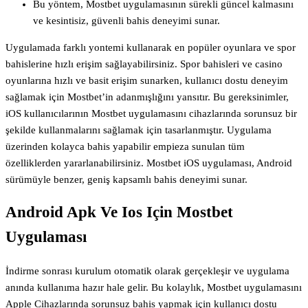
Bu yöntem, Mostbet uygulamasının sürekli güncel kalmasını
ve kesintisiz, güvenli bahis deneyimi sunar.
Uygulamada farklı yontemi kullanarak en popüler oyunlara ve spor
bahislerine hızlı erişim sağlayabilirsiniz. Spor bahisleri ve casino
oyunlarına hızlı ve basit erişim sunarken, kullanıcı dostu deneyim
sağlamak için Mostbet’in adanmışlığını yansıtır. Bu gereksinimler,
iOS kullanıcılarının Mostbet uygulamasını cihazlarında sorunsuz bir
şekilde kullanmalarını sağlamak için tasarlanmıştır. Uygulama
üzerinden kolayca bahis yapabilir empieza sunulan tüm
özelliklerden yararlanabilirsiniz. Mostbet iOS uygulaması, Android
sürümüyle benzer, geniş kapsamlı bahis deneyimi sunar.
Android Apk Ve Ios Için Mostbet
Uygulaması
İndirme sonrası kurulum otomatik olarak gerçekleşir ve uygulama
anında kullanıma hazır hale gelir. Bu kolaylık, Mostbet uygulamasını
Apple Cihazlarında sorunsuz bahis yapmak için kullanıcı dostu