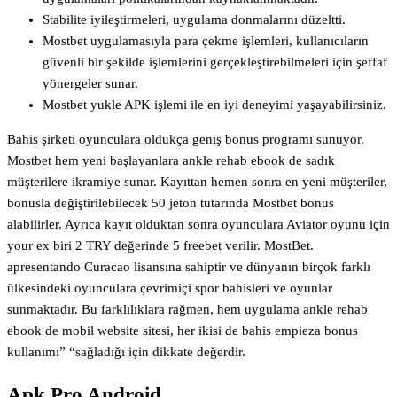
Stabilite iyileştirmeleri, uygulama donmalarını düzeltti.
Mostbet uygulamasıyla para çekme işlemleri, kullanıcıların
güvenli bir şekilde işlemlerini gerçekleştirebilmeleri için şeffaf
yönergeler sunar.
Mostbet yukle APK işlemi ile en iyi deneyimi yaşayabilirsiniz.
Bahis şirketi oyunculara oldukça geniş bonus programı sunuyor.
Mostbet hem yeni başlayanlara ankle rehab ebook de sadık
müşterilere ikramiye sunar. Kayıttan hemen sonra en yeni müşteriler,
bonusla değiştirilebilecek 50 jeton tutarında Mostbet bonus
alabilirler. Ayrıca kayıt olduktan sonra oyunculara Aviator oyunu için
your ex biri 2 TRY değerinde 5 freebet verilir. MostBet.
apresentando Curacao lisansına sahiptir ve dünyanın birçok farklı
ülkesindeki oyunculara çevrimiçi spor bahisleri ve oyunlar
sunmaktadır. Bu farklılıklara rağmen, hem uygulama ankle rehab
ebook de mobil website sitesi, her ikisi de bahis empieza bonus
kullanımı” “sağladığı için dikkate değerdir.
Apk Pro Android