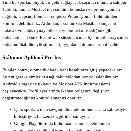
Tüm bu sporlar, büyük bir gelir sağlayacak şaşırtıcı oranlara sahiptir.
Tabii ki, bunlar Mostbet mevcut tüm bonusları ve promosyonları
değildir. Hepsini Bonuslar empieza Promosyonlar bölümünden
kontrol edebilirsiniz. Ardından, ekranınızda Mostbet simgesini
bulacak ve bahis oynayabilecek ve bonusları istediğiniz gibi
kullanabileceksiniz. Resmi web sitesini açmak için mobil tarayıcınızı
kullanın. Stabilite iyileştirmeleri, uygulama donmalarını düzeltti.
Stáhnout Aplikaci Pro Ios
Bundan sonra, otomatik olarak yeni hesabınıza giriş yapacaksınız.
Sistem gereksinimlerini aşağıdaki tablodan kontrol edebilirsiniz.
Android simgesine tıklayın ve Mostbet APK indirme işlemi
başlayacaktır. Profil ayarlarında ikamet bölgenizi değiştirip
değiştirmediğinizi kontrol etmenizi öneririz.
İşim, sporlara olan sevgimi dinamik on line casino sahnesiyle
birleştiriyor, benzersiz içgörüler sunuyor.
Google Play Store’da bulunmamasının sebebi kumar
uygulamaları politikalarından kaynaklanmaktadır.