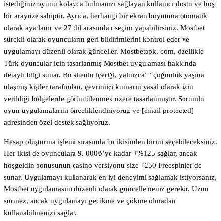
istediğiniz oyunu kolayca bulmanızı sağlayan kullanıcı dostu ve hoş
bir arayüze sahiptir. Ayrıca, herhangi bir ekran boyutuna otomatik
olarak ayarlanır ve 27 dil arasından seçim yapabilirsiniz. Mostbet
sürekli olarak oyuncuların geri bildirimlerini kontrol eder ve
uygulamayı düzenli olarak günceller. Mostbetapk. com, özellikle
Türk oyuncular için tasarlanmış Mostbet uygulaması hakkında
detaylı bilgi sunar. Bu sitenin içeriği, yalnızca” “çoğunluk yaşına
ulaşmış kişiler tarafından, çevrimiçi kumarın yasal olarak izin
verildiği bölgelerde görüntülenmek üzere tasarlanmıştır. Sorumlu
oyun uygulamalarını önceliklendiriyoruz ve [email protected]
adresinden özel destek sağlıyoruz.
Hesap oluşturma işlemi sırasında bu ikisinden birini seçebileceksiniz.
Her ikisi de oyunculara 9. 000₺’ye kadar +%125 sağlar, ancak
hoşgeldin bonusunun casino versiyonu size +250 Freespinler de
sunar. Uygulamayı kullanarak en iyi deneyimi sağlamak istiyorsanız,
Mostbet uygulamasını düzenli olarak güncellemeniz gerekir. Uzun
sürmez, ancak uygulamayı gecikme ve çökme olmadan
kullanabilmenizi sağlar.