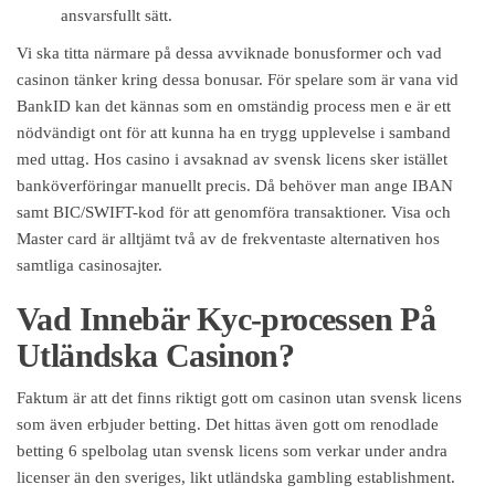
ansvarsfullt sätt.
Vi ska titta närmare på dessa avviknade bonusformer och vad
casinon tänker kring dessa bonusar. För spelare som är vana vid
BankID kan det kännas som en omständig process men e är ett
nödvändigt ont för att kunna ha en trygg upplevelse i samband
med uttag. Hos casino i avsaknad av svensk licens sker istället
banköverföringar manuellt precis. Då behöver man ange IBAN
samt BIC/SWIFT-kod för att genomföra transaktioner. Visa och
Master card är alltjämt två av de frekventaste alternativen hos
samtliga casinosajter.
Vad Innebär Kyc-processen På
Utländska Casinon?
Faktum är att det finns riktigt gott om casinon utan svensk licens
som även erbjuder betting. Det hittas även gott om renodlade
betting 6 spelbolag utan svensk licens som verkar under andra
licenser än den sveriges, likt utländska gambling establishment.