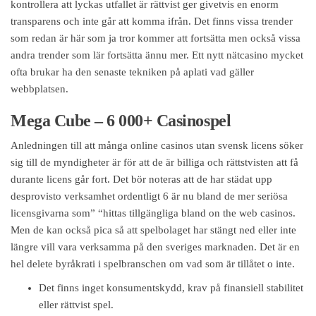
kontrollera att lyckas utfallet är rättvist ger givetvis en enorm
transparens och inte går att komma ifrån. Det finns vissa trender
som redan är här som ja tror kommer att fortsätta men också vissa
andra trender som lär fortsätta ännu mer. Ett nytt nätcasino mycket
ofta brukar ha den senaste tekniken på aplati vad gäller
webbplatsen.
Mega Cube – 6 000+ Casinospel
Anledningen till att många online casinos utan svensk licens söker
sig till de myndigheter är för att de är billiga och rättstvisten att få
durante licens går fort. Det bör noteras att de har städat upp
desprovisto verksamhet ordentligt 6 är nu bland de mer seriösa
licensgivarna som” “hittas tillgängliga bland on the web casinos.
Men de kan också pica så att spelbolaget har stängt ned eller inte
längre vill vara verksamma på den sveriges marknaden. Det är en
hel delete byråkrati i spelbranschen om vad som är tillåtet o inte.
Det finns inget konsumentskydd, krav på finansiell stabilitet
eller rättvist spel.