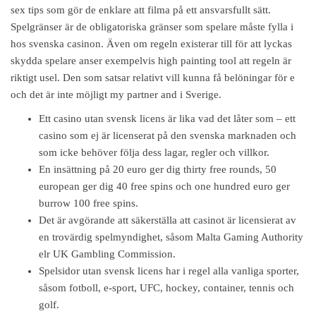
sex tips som gör de enklare att filma på ett ansvarsfullt sätt.
Spelgränser är de obligatoriska gränser som spelare måste fylla i
hos svenska casinon. Även om regeln existerar till för att lyckas
skydda spelare anser exempelvis high painting tool att regeln är
riktigt usel. Den som satsar relativt vill kunna få belöningar för e
och det är inte möjligt my partner and i Sverige.
Ett casino utan svensk licens är lika vad det låter som – ett
casino som ej är licenserat på den svenska marknaden och
som icke behöver följa dess lagar, regler och villkor.
En insättning på 20 euro ger dig thirty free rounds, 50
european ger dig 40 free spins och one hundred euro ger
burrow 100 free spins.
Det är avgörande att säkerställa att casinot är licensierat av
en trovärdig spelmyndighet, såsom Malta Gaming Authority
elr UK Gambling Commission.
Spelsidor utan svensk licens har i regel alla vanliga sporter,
såsom fotboll, e-sport, UFC, hockey, container, tennis och
golf.