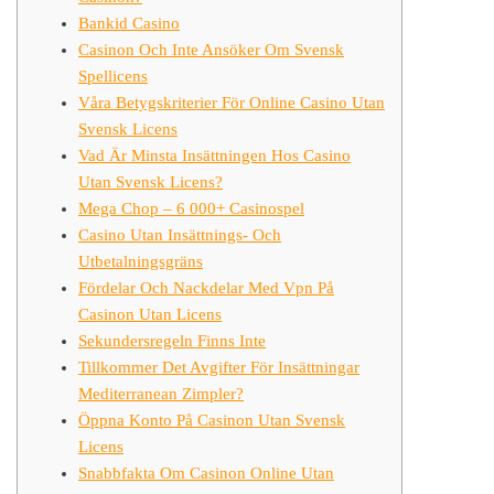
Bankid Casino
Casinon Och Inte Ansöker Om Svensk
Spellicens
Våra Betygskriterier För Online Casino Utan
Svensk Licens
Vad Är Minsta Insättningen Hos Casino
Utan Svensk Licens?
Mega Chop – 6 000+ Casinospel
Casino Utan Insättnings- Och
Utbetalningsgräns
Fördelar Och Nackdelar Med Vpn På
Casinon Utan Licens
Sekundersregeln Finns Inte
Tillkommer Det Avgifter För Insättningar
Mediterranean Zimpler?
Öppna Konto På Casinon Utan Svensk
Licens
Snabbfakta Om Casinon Online Utan