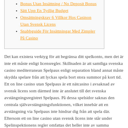
Bonus Utan Insättning / No Deposit Bonus
Sätt Upp En Tydlig Budget
Omsättningskrav 6 Villkor Hos Casinon
Utan Svensk Licens
Snabbguide För Insättningar Med Zimpler
På Casino
Det kan existera verktyg för att begränsa ditt spelkonto, men det är
inte ett måste enligt licensregler. Skillnaden är att samtliga svenska
casino mediterranean Spelpaus enligt separation bland annat måste
skydda spelare från att lyckas spela bort stora summor på kort tid.
Ett on line casino utan Spelpaus är ett nätcasino i avsaknad av
svensk licens som därmed inte är anslutet till det svenska
avstängningsregistret Spelpaus. På dessa spelsidor saknas den
centrala självavstängningsfunktionen, vilket innebär att en
avstängning via Spelpaus inte hindrar dig från att spela där.
Eftersom ett on line casino utan svensk licens inte står under
Spelinspektionens regler omfattas det heller inte av samma