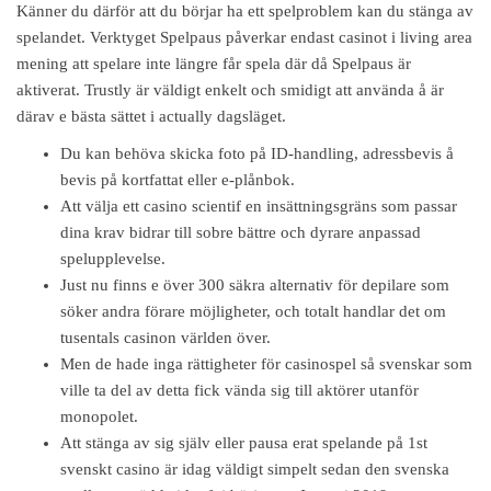
Känner du därför att du börjar ha ett spelproblem kan du stänga av
spelandet. Verktyget Spelpaus påverkar endast casinot i living area
mening att spelare inte längre får spela där då Spelpaus är
aktiverat. Trustly är väldigt enkelt och smidigt att använda å är
därav e bästa sättet i actually dagsläget.
Du kan behöva skicka foto på ID-handling, adressbevis å
bevis på kortfattat eller e-plånbok.
Att välja ett casino scientif en insättningsgräns som passar
dina krav bidrar till sobre bättre och dyrare anpassad
spelupplevelse.
Just nu finns e över 300 säkra alternativ för depilare som
söker andra förare möjligheter, och totalt handlar det om
tusentals casinon världen över.
Men de hade inga rättigheter för casinospel så svenskar som
ville ta del av detta fick vända sig till aktörer utanför
monopolet.
Att stänga av sig själv eller pausa erat spelande på 1st
svenskt casino är idag väldigt simpelt sedan den svenska