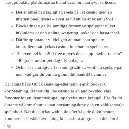
mest populära plattformarna bland casinon utan svensk licens.
Det är alltså helt lagligt att spela på 1st casino med en
internationell licens – även se till att du är bosatt i Swe.
Blockeringen gäller samtliga former av spelsajter vilket
inkluderar casino online, wagering, poker och hasardspel.
Därför uppmanar vi ideligen att man som spelare
kontrollerar att lyckas casinot innehar en spellicens.
Till exempel kan 200 free moves delas upp mediterranean”
“40 gratisrundor per dag i fyra dagar.
Och e är naturligtvis 1st smidigt sätt att verifiera spelare på,
men vad gör du om du glömt ditt bankID hemma?
Här finns både Quick Banking-alternativ, e-plånböcker 6
kortbetalning. Raptor On line casino är en audio-video våra
favoriter för en dyanmisk speluppelvelse utan krångel. Här får du
durante välkomstbonus utan omsättningskrav och ett väldigt starkt
spelutbud. När du skickat within de efterfrågade dokumenten
kommer en särskild avdelning hos casinot att granska deinem åt
dig.