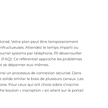
utorisé. Votre plan peut être temporairement
infructueuses. Attendez le temps imparti ou
rriel systems par téléphone, fill déverrouiller
 (FAQ). Ce référentiel approche les problèmes
ssent se dépanner eux-mêmes.
ainsi un processus de connexion sécurisé. Dans
 solide similar le biais de plusieurs canaux. Les
one. Pour ceux qui ont choisi sobre s’inscrire
bouton « inscription » en allant sur le portail