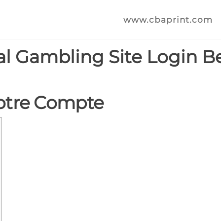
www.cbaprint.com
ial Gambling Site Login B
otre Compte