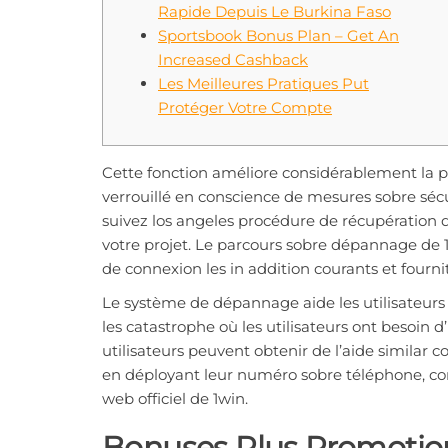
Rapide Depuis Le Burkina Faso
Sportsbook Bonus Plan – Get An
Increased Cashback
Les Meilleures Pratiques Put
Protéger Votre Compte
Cette fonction améliore considérablement la po
verrouillé en conscience de mesures sobre séc
suivez los angeles procédure de récupération du
votre projet. Le parcours sobre dépannage de 
de connexion les in addition courants et fourni
Le système de dépannage aide les utilisateurs à
les catastrophe où les utilisateurs ont besoin d
utilisateurs peuvent obtenir de l’aide similar 
en déployant leur numéro sobre téléphone, comm
web officiel de 1win.
Bonuses Plus Promotio