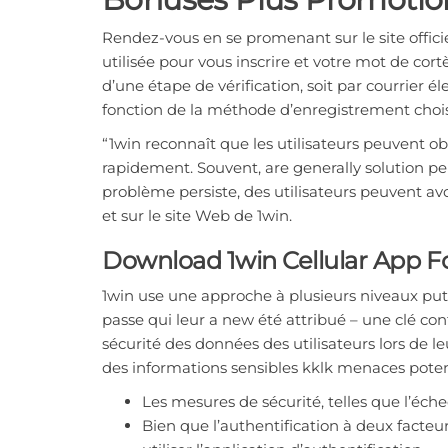
Rendez-vous en se promenant sur le site officie
utilisée pour vous inscrire et votre mot de co
d’une étape de vérification, soit par courrier
fonction de la méthode d’enregistrement choi
“1win reconnaît que les utilisateurs peuvent o
rapidement. Souvent, are generally solution pe
problème persiste, des utilisateurs peuvent a
et sur le site Web de 1win.
Download 1win Cellular App F
1win use une approche à plusieurs niveaux put la 
passe qui leur a new été attribué – une clé con
sécurité des données des utilisateurs lors de 
des informations sensibles kklk menaces potent
Les mesures de sécurité, telles que l’éc
Bien que l’authentification à deux facteur