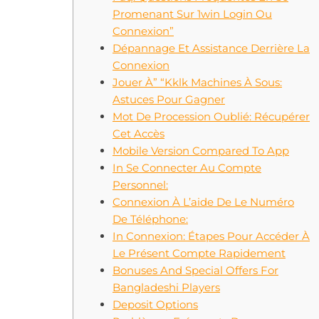
Promenant Sur 1win Login Ou
Connexion”
Dépannage Et Assistance Derrière La
Connexion
Jouer À” “Kklk Machines À Sous:
Astuces Pour Gagner
Mot De Procession Oublié: Récupérer
Cet Accès
Mobile Version Compared To App
In Se Connecter Au Compte
Personnel:
Connexion À L’aide De Le Numéro
De Téléphone:
In Connexion: Étapes Pour Accéder À
Le Présent Compte Rapidement
Bonuses And Special Offers For
Bangladeshi Players
Deposit Options