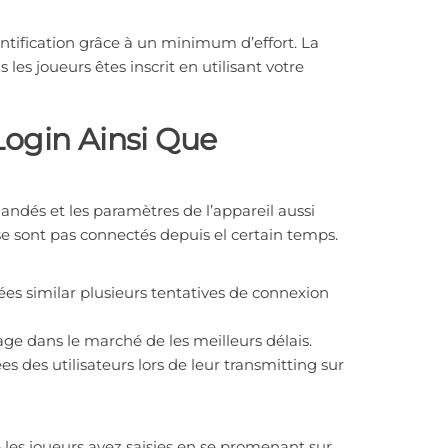
dentification grâce à un minimum d’effort. La
es joueurs êtes inscrit en utilisant votre
Login Ainsi Que
dés et les paramètres de l’appareil aussi
 se sont pas connectés depuis el certain temps.
s similar plusieurs tentatives de connexion
age dans le marché de les meilleurs délais.
s des utilisateurs lors de leur transmitting sur
ue les joueurs avez saisies en se promenant sur