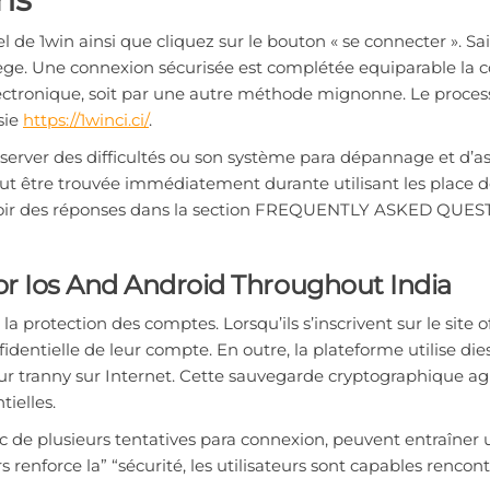
l de 1win ainsi que cliquez sur le bouton « se connecter ». Sa
rtège. Une connexion sécurisée est complétée equiparable la 
 électronique, soit par une autre méthode mignonne. Le proc
sie
https://1winci.ci/
.
bserver des difficultés ou son système para dépannage et d’as
ut être trouvée immédiatement durante utilisant les place de
voir des réponses dans la section FREQUENTLY ASKED QUESTIO
or Ios And Android Throughout India
protection des comptes. Lorsqu’ils s’inscrivent sur le site offi
fidentielle de leur compte. En outre, la plateforme utilise di
leur tranny sur Internet. Cette sauvegarde cryptographique a
ielles.
hec de plusieurs tentatives para connexion, peuvent entraîne
s renforce la” “sécurité, les utilisateurs sont capables renco