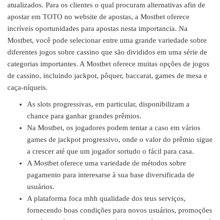
atualizados. Para os clientes o qual procuram alternativas afin de
apostar em TOTO no website de apostas, a Mostbet oferece
incríveis oportunidades para apostas nesta importancia. Na
Mostbet, você pode selecionar entre uma grande variedade sobre
diferentes jogos sobre cassino que são divididos em uma série de
categorias importantes. A Mostbet oferece muitas opções de jogos
de cassino, incluindo jackpot, pôquer, baccarat, games de mesa e
caça-níqueis.
As slots progressivas, em particular, disponibilizam a
chance para ganhar grandes prêmios.
Na Mostbet, os jogadores podem tentar a caso em vários
games de jackpot progressivo, onde o valor do prêmio sigue
a crescer até que um jogador sortudo o fácil para casa.
A Mostbet oferece uma variedade de métodos sobre
pagamento para interesarse à sua base diversificada de
usuários.
A plataforma foca mhh qualidade dos teus serviços,
fornecendo boas condições para novos usuários, promoções