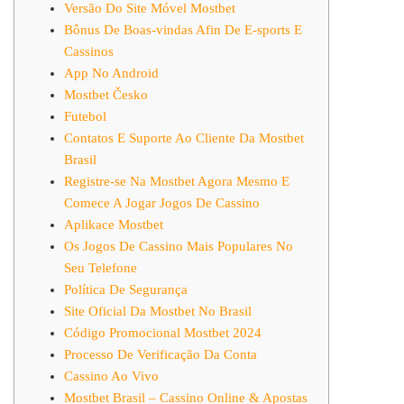
Versão Do Site Móvel Mostbet
Bônus De Boas-vindas Afin De E-sports E
Cassinos
App No Android
Mostbet Česko
Futebol
Contatos E Suporte Ao Cliente Da Mostbet
Brasil
Registre-se Na Mostbet Agora Mesmo E
Comece A Jogar Jogos De Cassino
Aplikace Mostbet
Os Jogos De Cassino Mais Populares No
Seu Telefone
Política De Segurança
Site Oficial Da Mostbet No Brasil
Código Promocional Mostbet 2024
Processo De Verificação Da Conta
Cassino Ao Vivo
Mostbet Brasil – Cassino Online & Apostas