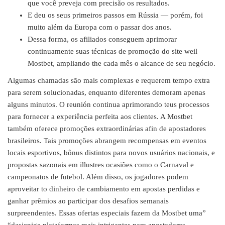
que você preveja com precisão os resultados.
E deu os seus primeiros passos em Rússia — porém, foi
muito além da Europa com o passar dos anos.
Dessa forma, os afiliados conseguem aprimorar
continuamente suas técnicas de promoção do site weil
Mostbet, ampliando the cada mês o alcance de seu negócio.
Algumas chamadas são mais complexas e requerem tempo extra
para serem solucionadas, enquanto diferentes demoram apenas
alguns minutos. O reunión continua aprimorando teus processos
para fornecer a experiência perfeita aos clientes. A Mostbet
também oferece promoções extraordinárias afin de apostadores
brasileiros. Tais promoções abrangem recompensas em eventos
locais esportivos, bônus distintos para novos usuários nacionais, e
propostas sazonais em illustres ocasiões como o Carnaval e
campeonatos de futebol. Além disso, os jogadores podem
aproveitar to dinheiro de cambiamento em apostas perdidas e
ganhar prêmios ao participar dos desafios semanais
surpreendentes. Essas ofertas especiais fazem da Mostbet uma”
“dasjenige plataformas mais intrigantes para apostadores