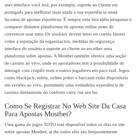
user interface você terá, por exemplo, suporte ao cliente em
português para melhorar mais ainda a sua experiência nesta
locuinta de apostas esportivas. É sempre uma boa idéia pesquisar e
comparar distintos plataformas de apostas online antes de
convencer usar uma. Os usuários devem tener en cuenta fatores
como a reputação da organizacion, medidas de segurança,
interface de usuário e suporte ao cliente ao escolher uma
plataforma sobre apostas. A Mostbet também oferece uma seção
de cassino ao vivo, onde os apostadores tem a possibilidade de
interagir com crupiês reais e outros jogadores em pace real. Jogos
como blackjack, roleta, online poker e baccarat estão disponíveis
em versões ao vivo, permitindo uma verdadeira experiência de
cassino diretamente do conforto carry out seu lar.
Como Se Registrar No Web Site Da Casa
Para Apostas Mostbet?
Uma gama de jogos TOTO está disponível todos os dias no site
sobre apostas Mostbet, at the todos eles são frequentemente