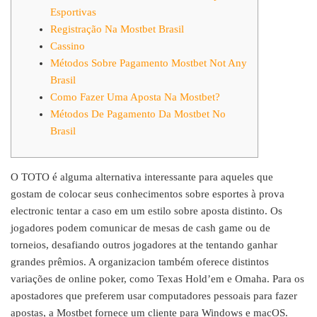
Esportivas
Registração Na Mostbet Brasil
Cassino
Métodos Sobre Pagamento Mostbet Not Any
Brasil
Como Fazer Uma Aposta Na Mostbet?
Métodos De Pagamento Da Mostbet No
Brasil
O TOTO é alguma alternativa interessante para aqueles que
gostam de colocar seus conhecimentos sobre esportes à prova
electronic tentar a caso em um estilo sobre aposta distinto. Os
jogadores podem comunicar de mesas de cash game ou de
torneios, desafiando outros jogadores at the tentando ganhar
grandes prêmios. A organizacion também oferece distintos
variações de online poker, como Texas Hold’em e Omaha. Para os
apostadores que preferem usar computadores pessoais para fazer
apostas, a Mostbet fornece um cliente para Windows e macOS.