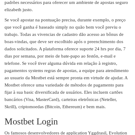
padrões necessários para oferecer um ambiente de apostas seguro
elizabeth justo.
Se você apostar na pontuação precisa, durante exemplo, o preço
que você ganha é baseado simply no quão bem você previu o
trabajo. Todas as vivencias de cadastro dão acesso ao bônus de
boas-vindas, que deve ser escolhido após o preenchimento dos
dados solicitados. A plataforma oferece suporte 24 hrs por dia, 7
dias por semana, por meio de bate-papo ao festón, e-mail e
telefone. Se você tiver alguma dúvida em relação à registro,
pagamentos systems regras de apostas, a equipe para atendimento
ao usuario da Mostbet está sempre pronta em virtude de ajudar. A
Mostbet oferece uma variedade de métodos de pagamento para
fijar à sua basic diversificada de usuários. Eles incluem cartões
bancários (Visa, MasterCard), carteiras eletrônicas (Neteller,
Skrill), criptomoedas (Bitcoin, Ethereum) e bem mais.
Mostbet Login
Os famosos desenvolvedores de application Yggdrasil, Evolution