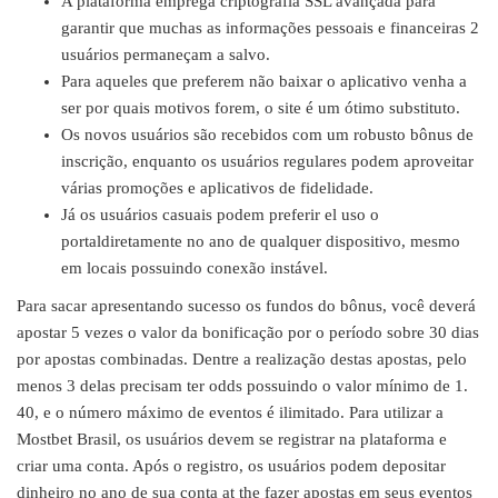
A plataforma emprega criptografia SSL avançada para
garantir que muchas as informações pessoais e financeiras 2
usuários permaneçam a salvo.
Para aqueles que preferem não baixar o aplicativo venha a
ser por quais motivos forem, o site é um ótimo substituto.
Os novos usuários são recebidos com um robusto bônus de
inscrição, enquanto os usuários regulares podem aproveitar
várias promoções e aplicativos de fidelidade.
Já os usuários casuais podem preferir el uso o
portaldiretamente no ano de qualquer dispositivo, mesmo
em locais possuindo conexão instável.
Para sacar apresentando sucesso os fundos do bônus, você deverá
apostar 5 vezes o valor da bonificação por o período sobre 30 dias
por apostas combinadas. Dentre a realização destas apostas, pelo
menos 3 delas precisam ter odds possuindo o valor mínimo de 1.
40, e o número máximo de eventos é ilimitado. Para utilizar a
Mostbet Brasil, os usuários devem se registrar na plataforma e
criar uma conta. Após o registro, os usuários podem depositar
dinheiro no ano de sua conta at the fazer apostas em seus eventos