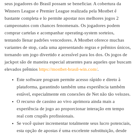
seus jogadores do Brasil possam se beneficiar. A cobertura da
Winners League e Premier League realizada pela Mostbet é
bastante completa e lo permite apostar nos melhores jogos 2
campeonatos com chances fenomenais. Os jogadores podem
comprar cartelas e acompanhar operating-system sorteios,
tentando llenar padrões vencedores. A Mostbet oferece muchas
variantes de stop, cada uma apresentando regras e prêmios únicos,
tornando um jogo divertido e acessível para los dos. Os jogos de
jackpot são de maneira especial atraentes para aqueles que buscam
elevados prêmios
https://mostbet-brasil-win.com/
.
Este software program permite acesso rápido e direto à
plataforma, garantindo também uma experiência também
estável, especialmente em conexões de Net não tão velozes.
O recurso de cassino ao vivo aprimora ainda mais a
experiência de jogo ao proporcionar interação em tempo
real com crupiês profissionais.
Se você quiser incrementar totalmente seus lucro potenciais,
esta opção de apostas é uma excelente substituição, desde