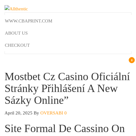
Skip
to
Allthentic
the
WWW.CBAPRINT.COM
content
ABOUT US
CHECKOUT
0
Mostbet Cz Casino Oficiální
Stránky Přihlášení A New
Sázky Online”
April 20, 2025
By
OVERSABI
0
Site Formal De Cassino On