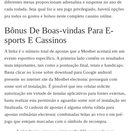
diferentes mesas proporcionam adrenalina e suspense no ano de
cada rodada. Seja qual for u seu jogo privilegiado, haverá opções
pra todos os gostos e bolsos neste completo cassino online.
Bônus De Boas-vindas Para E-
sports E Cassinos
A linha é o número total de apostas que a Mostbet aceitará em um
evento esportivo específico. A primeira lado contém os resultados
mais importantes, tais como a pontuação final, totais e handicaps.
Basta clicar no ícone sobre download para Google android
presente no internet site da Mostbet electronic prosseguir com
some sort of instalação. É possível que seu celular solicite
autorização em virtude de instalar aplicativos para fontes externas,
basta realizar esta permissão e aguardar some sort of instalação ser
finalizada. O cashout de apostas é alguma oferta válida para
apostas ordinárias electronic combinadas feitas ao vivo e em pré-
jogo que estejam marcadas com o símbolo de recompra.