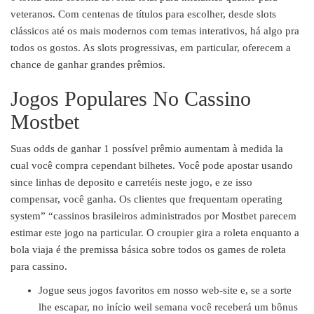
veteranos. Com centenas de títulos para escolher, desde slots
clássicos até os mais modernos com temas interativos, há algo pra
todos os gostos. As slots progressivas, em particular, oferecem a
chance de ganhar grandes prêmios.
Jogos Populares No Cassino
Mostbet
Suas odds de ganhar 1 possível prêmio aumentam à medida la
cual você compra cependant bilhetes. Você pode apostar usando
since linhas de deposito e carretéis neste jogo, e ze isso
compensar, você ganha. Os clientes que frequentam operating
system” “cassinos brasileiros administrados por Mostbet parecem
estimar este jogo na particular. O croupier gira a roleta enquanto a
bola viaja é the premissa básica sobre todos os games de roleta
para cassino.
Jogue seus jogos favoritos em nosso web-site e, se a sorte
lhe escapar, no início weil semana você receberá um bônus