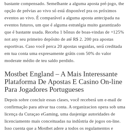
bastante compensado. Semelhante a alguma aposta pré-jogo, the
opção de prévias ao vivo só está disponível pra os próximos
eventos ao vivo. É comparável a alguma aposta antecipada na
eventos futuros, um que é alguma estratégia muito garantizado
que é bastante usada. Receba 1 bônus de boas-vindas de +125%
not any seu primeiro depósito de até R$ 2. 200 pra apostas
esportivas. Caso você perca 20 apostas seguidas, será creditada
em tua conta uma expresamente grátis com 50% do valor
moderate médio de teu saldo perdido.
Mostbet England – A Mais Interessante
Plataforma De Apostas E Casino On-line
Para Jogadores Portugueses
Depois sobre concluir essas clases, você receberá um e-mail de
confirmação para ativar tua conta. A organizacion opera sob uma
licença da Curaçao eGaming, uma dasjenige autoridades de
licenciamento mais conceituadas na indústria de jogos on-line.
Isso cuenta que a Mostbet adere a todos os regulamentos e